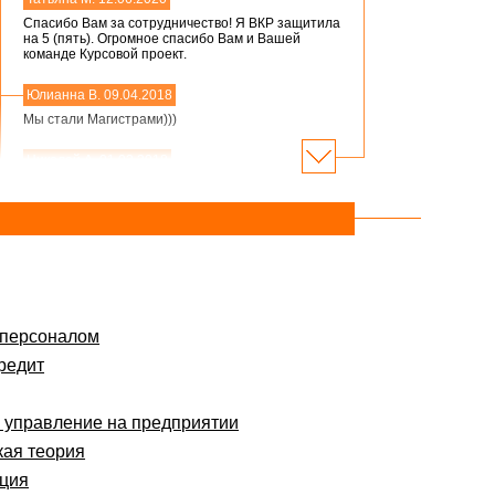
Спасибо Вам за сотрудничество! Я ВКР защитила
на 5 (пять). Огромное спасибо Вам и Вашей
команде Курсовой проект.
Юлианна В. 09.04.2018
Мы стали Магистрами)))
Николай А. 01.03.2018
Мария,добрый день! Спасибо большое. Защитился
на 4!всего доброго
Инна М. 14.03.2018
Добрый день,хочу выразить слова благодарности
Вашей и организации и тайному исполнителю моей
работы.Я сегодня защитилась на 4!!!! Отзыв на сайт
обязательно прикреплю,друзьям и знакомым буду
Вас рекомендовать. Успехов Вам!!!
 персоналом
редит
Ольга С. 09.02.2018
Курсовая на "5"! Спасибо огромное!!!
После новогодних праздников буду снова Вам
 управление на предприятии
писать, заказывать дипломную работу.
ая теория
Ксения 16.01.2018
ция
Спасибо большое!!! Очень приятно с Вами