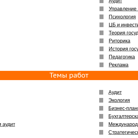
Аудит
Управление
Психология
ЦБ и инвест
Теория госу
Риторика
История гос
Педагогика
Реклама
Темы работ
Аудит
Экология
Бизнес-пла
Бухгалтерск
и аудит
Международ
Стратегичес