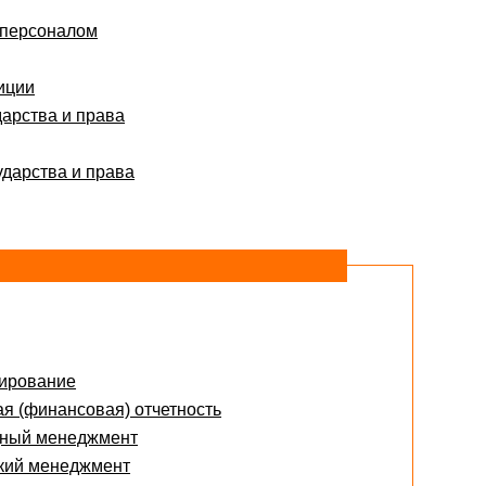
Евгений 05.06.2017
Здравствуйте!
 персоналом
Вчера защитил диплом. защитил на 5! Красный
диплом!
Спасибо вам и всей вашей команде!!!
иции
дарства и права
Федор Ш. 27.07.2017
Ольга, хочу выразить Вам благодарность и
уважение, работа отличная!
ударства и права
Кристина К. 27.12.2017
Выражаю благодарность, диплом защитили на 4
Оксана 11.06.2016
Здравствуйте, Юлия!
Огромное всем спасибо! Защитилась на отлично!
С уважением, Оксана
Олеся 11.06.2016
Спасибо большое,последняя курсовая работа
нирование
выполнена на отлично
ая (финансовая) отчетность
Ольга П. 09.06.2016
ный менеджмент
спасибо Вам огромное,диплом защитила на
кий менеджмент
отлично