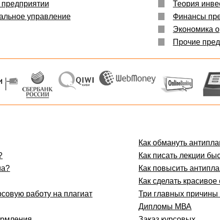
 предприятии
Теория инве
пальное управление
Финансы пр
Экономика о
Прочие пре
Как обмануть антипла
?
Как писать лекции бы
ма?
Как повысить антипла
Как сделать красивое
рсовую работу на плагиат
Три главных причины 
Дипломы МВА
ормления
Заказ курсовых