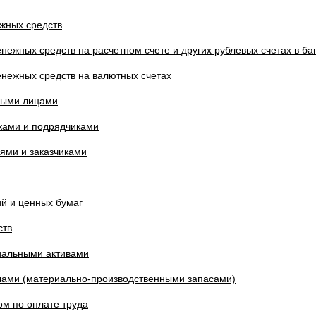
ежных средств
енежных средств на расчетном счете и других рублевых счетах в ба
енежных средств на валютных счетах
тными лицами
иками и подрядчиками
лями и заказчиками
й и ценных бумаг
ств
иальными активами
лами (материально-производственными запасами)
ом по оплате труда