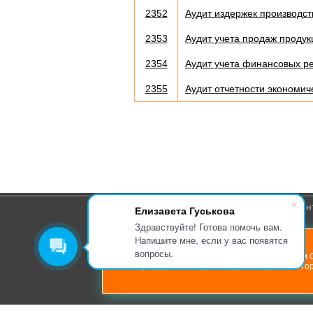
2352
Аудит издержек производс
2353
Аудит учета продаж продукц
2354
Аудит учета финансовых ре
2355
Аудит отчетности экономич
О компании
Кон
Елизавета Гуськова
Здравствуйте! Готова помочь вам.
Напишите мне, если у вас появятся
Авторам
Мето
вопросы.
Для повышения удобства сайта мы используем C
К сайту подключен сервис Яндекс.Метрика, кото