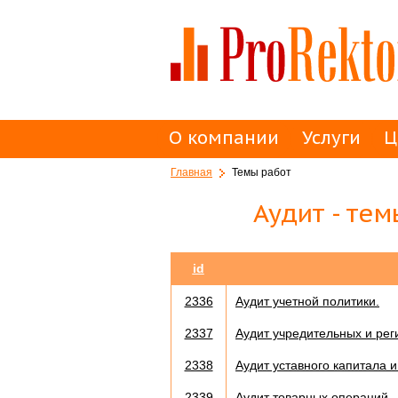
О компании
Услуги
Ц
Главная
Темы работ
Аудит - те
id
2336
Аудит учетной политики.
2337
Аудит учредительных и рег
2338
Аудит уставного капитала 
2339
Аудит товарных операций