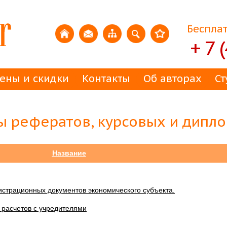
Бесплат
+ 7 
ены и скидки
Контакты
Об авторах
Ст
мы рефератов, курсовых и дипл
Название
истрационных документов экономического субъекта.
и расчетов с учредителями