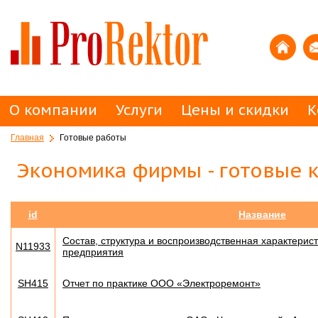
О компании
Услуги
Цены и скидки
К
Главная
Готовые работы
Экономика фирмы - готовые к
id
Название
Состав, структура и воспроизводственная характерис
N11933
предприятия
SH415
Отчет по практике ООО «Электроремонт»