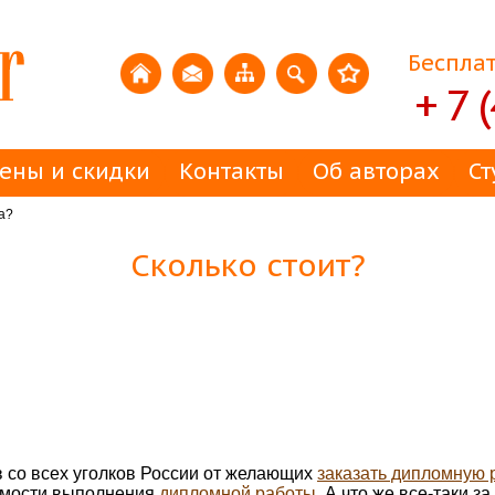
Бесплат
+ 7 
ены и скидки
Контакты
Об авторах
Ст
а?
Сколько стоит?
 со всех уголков России от желающих
заказать дипломную 
оимости выполнения
дипломной работы
. А что же все-таки з