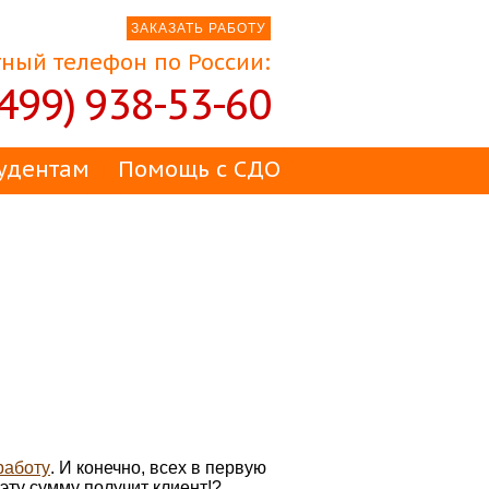
ЗАКАЗАТЬ РАБОТУ
ный телефон по России:
(499) 938-53-60
удентам
Помощь с СДО
работу
. И конечно, всех в первую
а эту сумму получит клиент!?