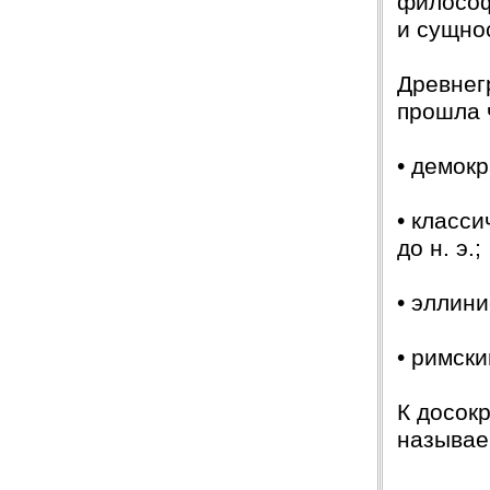
философ
и сущно
Древнег
прошла 
• демокр
• класси
до н. э.;
• эллинис
• римский
К досок
называе