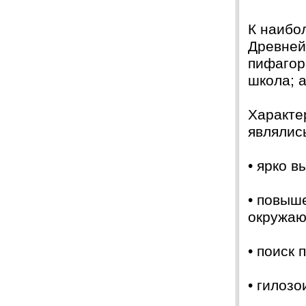
К наибо
Древней
пифагор
школа; 
Характе
являлис
• ярко 
• повыш
окружаю
• поиск
• гилоз