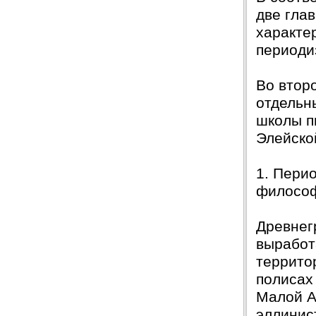
Защита прошла на отлично. Спасибо большое :)
две гла
Яна
06.10.2017
характе
Большое спасибо Вам и автору!!! Это именно то,
периоди
что нужно!!!!!
Спасибо, что ВЫ есть!!!
Во втор
отдельн
школы п
Элейско
1. Пери
филосо
Древнег
выработ
террито
полисах
Малой А
эллинис