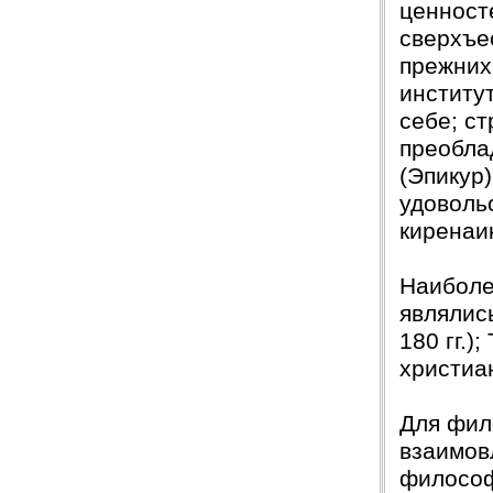
ценност
сверхъе
прежних
институ
себе; с
преобла
(Эпикур
удоволь
киренаи
Наиболе
являлис
180 гг.)
христиа
Для фил
взаимов
философ