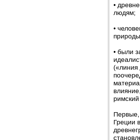
• древн
людям;
• челов
природы
• были 
идеалис
(«линия
поочере
материа
влияние
римский
Первые,
Греции в
древнег
становл