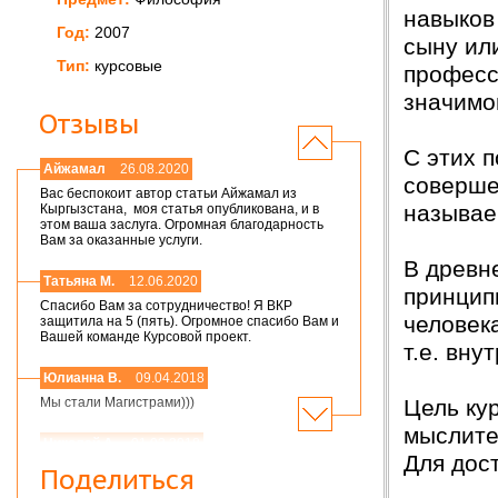
навыков
Год:
2007
сыну ил
Тип:
курсовые
професс
значимо
Отзывы
С этих 
Айжамал
26.08.2020
соверше
Вас беспокоит автор статьи Айжамал из
называе
Кыргызстана, моя статья опубликована, и в
этом ваша заслуга. Огромная благодарность
Вам за оказанные услуги.
В древн
Татьяна М.
12.06.2020
принцип
Спасибо Вам за сотрудничество! Я ВКР
человек
защитила на 5 (пять). Огромное спасибо Вам и
Вашей команде Курсовой проект.
т.е. вну
Юлианна В.
09.04.2018
Цель ку
Мы стали Магистрами)))
мыслите
Николай А.
01.03.2018
Для дос
Мария,добрый день! Спасибо большое.
Поделиться
Защитился на 4!всего доброго