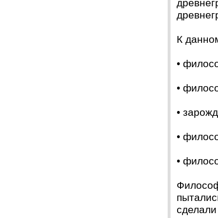
древнег
древнег
К данном
• филос
• филос
• зарож
• филос
• филос
Философ
пыталис
сделали