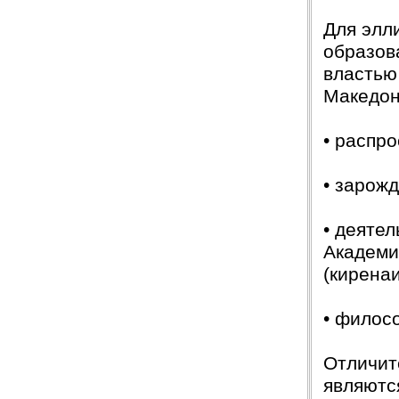
Для элл
образов
властью
Македон
• распр
• зарож
• деяте
Академи
(киренаи
• филос
Отличит
являютс