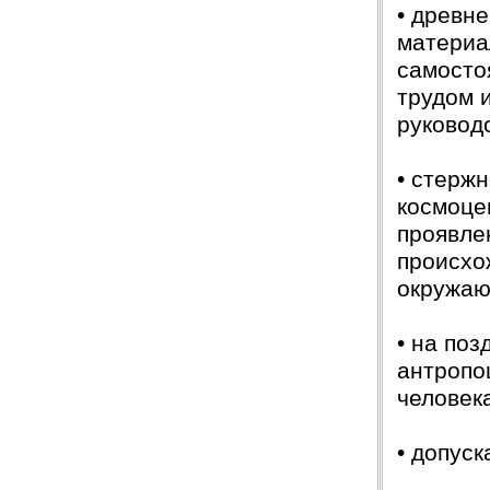
• древн
материа
самосто
трудом 
руковод
• стерж
космоце
проявле
происхо
окружаю
• на по
антропо
человека
• допус