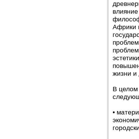
древнер
влияние
философ
Африки 
государ
проблем
проблем
эстетик
повышен
жизни и 
В целом
следующ
• матер
экономи
городски