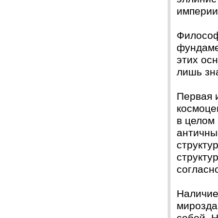
империи
Философ
фундаме
этих осн
лишь зн
Первая 
космоцен
в целом
античны
структур
структу
согласн
Наличие
мирозда