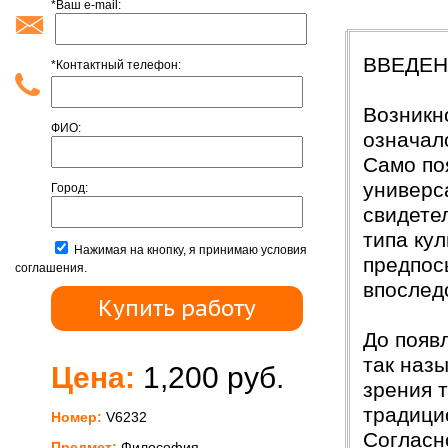
*Ваш e-mail:
Введени
ВВЕДЕ
*Контактный телефон:
Возникн
ФИО:
означал
Само по
универс
Город:
свидете
типа ку
Нажимая на кнопку, я принимаю условия
предпос
соглашения.
впослед
До появ
так наз
Цена:
1,200 руб.
зрения 
традици
Номер:
V6232
Согласн
Предмет:
Философия