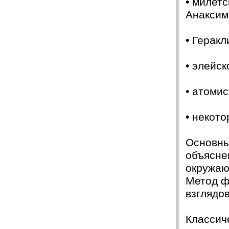
• милет
Анаксим
• Геракл
• элейс
• атомис
• некот
Основны
объясне
окружаю
Метод ф
взглядов
Классич