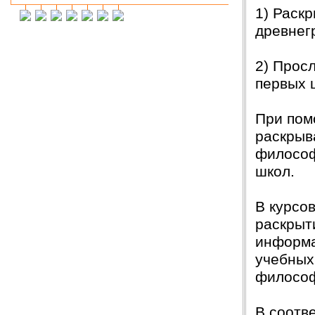
1) Раск
Инна М.
14.03.2018
древнег
Добрый день,хочу выразить слова
благодарности Вашей и организации и тайному
исполнителю моей работы.Я сегодня
защитилась на 4!!!! Отзыв на сайт обязательно
2) Прос
прикреплю,друзьям и знакомым буду Вас
первых 
рекомендовать. Успехов Вам!!!
Ольга С.
09.02.2018
При пом
Курсовая на "5"! Спасибо огромное!!!
раскрыв
После новогодних праздников буду снова Вам
писать, заказывать дипломную работу.
философ
школ.
Ксения
16.01.2018
Спасибо большое!!! Очень приятно с Вами
сотрудничать!
В курсо
Ольга
14.01.2018
раскрыт
Светлана, добрый день! Хочу сказать Вам и
информа
Вашим сотрудникам огромное спасибо за
курсовую работу!!! оценили на \5\!))
учебных
Буду еще к Вам обращаться!!
филосо
СПАСИБО!!!
Вера
07.03.18
В соотв