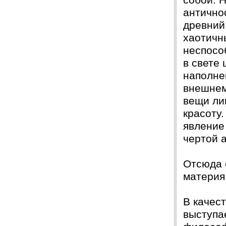
собой. Н
антично
древний 
хаотичн
неспосо
в свете 
наполне
внешнем
вещи ли
красоту.
явление
чертой 
Отсюда 
материя
В качес
выступа