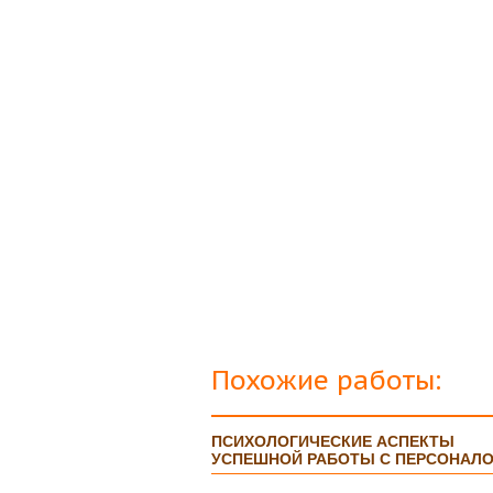
Защита прошла на отлично. Спасибо бол
Яна
06.10.2017
Большое спасибо Вам и автору!!! Это им
что нужно!!!!!
Спасибо, что ВЫ есть!!!
Похожие работы:
ПСИХОЛОГИЧЕСКИЕ АСПЕКТЫ
УСПЕШНОЙ РАБОТЫ С ПЕРСОНАЛ