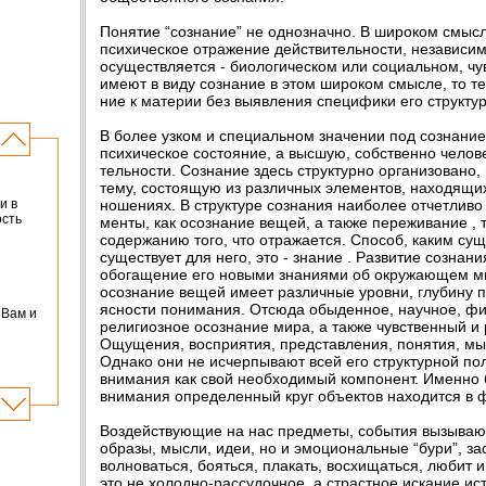
Понятие “сознание” не однозначно. В широком смысл
психическое отражение действительности, независимо
осуществляется - биологическом или социальном, чу
имеют в виду сознание в этом широком смысле, то т
ние к материи без выявления специфики его структу
В более узком и специальном значении под сознание
психическое состояние, а высшую, собственно чело
тельности. Сознание здесь структурно организовано,
тему, состоящую из различных элементов, находящи
ношениях. В структуре сознания наиболее отчетливо
и в
ость
менты, как осознание вещей, а также переживание ,
содержанию того, что отражается. Способ, каким сущ
существует для него, это - знание . Развитие сознан
обогащение его новыми знаниями об окружающем ми
осознание вещей имеет различные уровни, глубину п
ясности понимания. Отсюда обыденное, научное, фи
 Вам и
религиозное осознание мира, а также чувственный и
Ощущения, восприятия, представления, понятия, мы
Однако они не исчерпывают всей его структурной пол
внимания как свой необходимый компонент. Именно 
внимания определенный круг объектов находится в 
Воздействующие на нас предметы, события вызывают
образы, мысли, идеи, но и эмоциональные “бури”, з
волноваться, бояться, плакать, восхищаться, любит и
это не холодно-рассудочное, а страстное искание ис