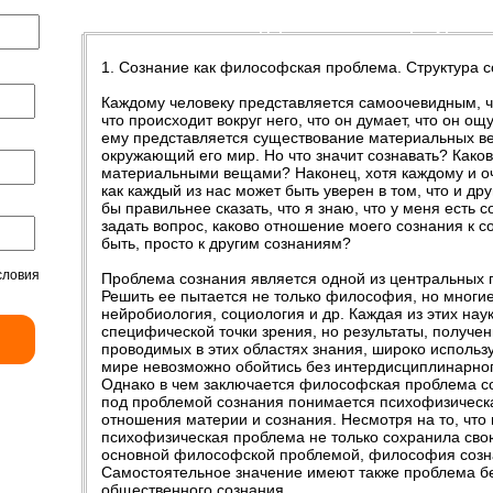
Введение
Содержание
Литература
1. Сознание как философская проблема. Структура с
Каждому человеку представляется самоочевидным, что
что происходит вокруг него, что он думает, что он о
ему представляется существование материальных вещ
окружающий его мир. Но что значит сознавать? Како
материальными вещами? Наконец, хотя каждому и оч
как каждый из нас может быть уверен в том, что и д
бы правильнее сказать, что я знаю, что у меня есть 
задать вопрос, каково отношение моего сознания к 
быть, просто к другим сознаниям?
словия
Проблема сознания является одной из центральных 
Решить ее пытается не только философия, но многие
нейробиология, социология и др. Каждая из этих нау
специфической точки зрения, но результаты, получе
проводимых в этих областях знания, широко исполь
мире невозможно обойтись без интердисциплинарног
Однако в чем заключается философская проблема 
под проблемой сознания понимается психофизическа
отношения материи и сознания. Несмотря на то, чт
психофизическая проблема не только сохранила свою
основной философской проблемой, философия созна
Самостоятельное значение имеют также проблема б
общественного сознания.