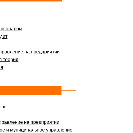
ерсоналом
дит
правление на предприятии
я теория
ия
ело
правление на предприятии
ое и муниципальное управление