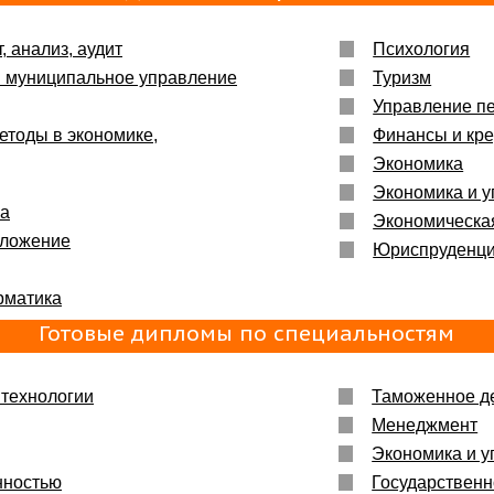
, анализ, аудит
Психология
и муниципальное управление
Туризм
Управление п
етоды в экономике,
Финансы и кре
Экономика
Экономика и у
ка
Экономическа
бложение
Юриспруденц
рматика
Готовые дипломы по специальностям
технологии
Таможенное д
Менеджмент
Экономика и у
нностью
Государственн