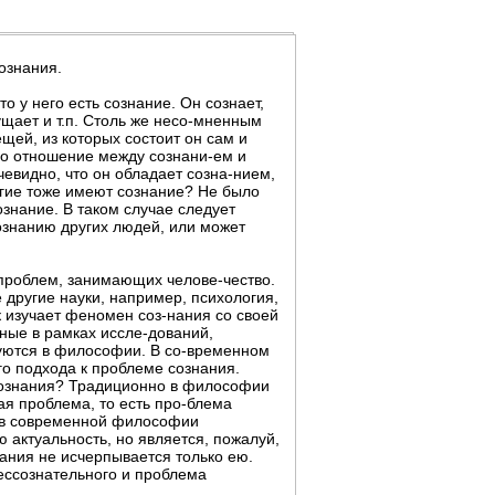
ознания.
 у него есть сознание. Он сознает,
щущает и т.п. Столь же несо-мненным
ей, из которых состоит он сам и
во отношение между сознани-ем и
евидно, что он обладает созна-нием,
ругие тоже имеют сознание? Не было
сознание. В таком случае следует
сознанию других людей, или может
проблем, занимающих челове-чество.
 другие науки, например, психология,
к изучает феномен соз-нания со своей
нные в рамках иссле-дований,
зуются в философии. В со-временном
о подхода к проблеме сознания.
сознания? Традиционно в философии
я проблема, то есть про-блема
о в современной философии
 актуальность, но является, пожалуй,
ния не исчерпывается только ею.
ессознательного и проблема