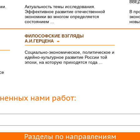
ВВЕ
ми.
Актуальность темы исследования.
Эффективное развитие отечественной
В пр
экономики во многом определяется
экон
состоянием ...
новых
ФИЛОСОФСКИЕ ВЗГЛЯДЫ
А.И.ГЕРЦЕНА
➨
Социально-экономическое, политическое и
идейно-культурное развитие России той
эпохи, на которую приходятся года ...
се
лненных нами работ:
Разделы по направлениям