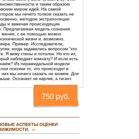
множественности и таким образом
новским миром идей. На самой
отором мы ничего толком сказать не
косвенно, методом экстраполяции:
иды и замечая происходящие
ше. Предлагаемая модель сознания
не менее, с ее помощью можно
сихической жизни и, возможно,
мира. Пример. Исследователи,
упик, когда задавались вопросом "кто
е. Я вижу стены и потолок. Но кто их,
оторый наблюдает комнату? И если есть
е знаем? Из пирамидальной модели
лои психики то, что происходит в
о них мы ничего сказать не можем. Для
ыше. Осознает не карлик, а гигант.
750 руб.
ВОВЫЕ АСПЕКТЫ ОЦЕНКИ
ВИЖИМОСТИ.
➨