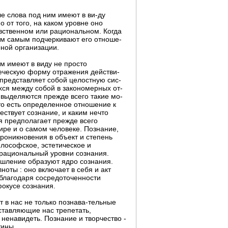
е слова под ним имеют в ви-ду
 от того, на каком уровне оно
вственном или рациональном. Когда
ем самым подчеркивают его отноше-
рной организации.
м имеют в виду не просто
веческую форму отражения действи-
 представляет собой целостную сис-
хся между собой в закономерных от-
 выделяются прежде всего такие мо-
 то есть определенное отношение к
ествует сознание, и каким нечто
ия предполагает прежде всего
ре и о самом человеке. Познание,
роникновения в объект и степень
лософское, эстетическое и
 рациональный уровни сознания.
шление образуют ядро сознания.
ноты : оно включает в себя и акт
благодаря сосредоточенности
фокусе сознания.
 в нас не только познава-тельные
аставляющие нас трепетать,
 ненавидеть. Познание и творчество -
тины.