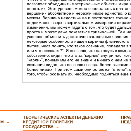
ьшое :)
позволяет объединить материальные объекты мира 
понять их. Этот уровень можно сопоставить с плато
вершине - абсолютное и неразличимое единство, о к
можем. Вершина недостижима и постигается только 
енно то,
поднимаясь вверх в вертикальном измерении пирам
изменения, мы можем гадать о том, что будет даль
проста и может даже показаться тривиальной. Тем 
успешно объяснить достаточно загадочные явления п
некоторые особенности нашей картины физического 
пытавшиеся понять, что такое сознание, попадали в т
или что осознает?". Я осознаю, что нахожусь в комнат
собственно, видит, что это за "карлик" внутри нас, к
"карлик", почему мы его не видим и ничего о нем н
сознания видно, что осознают всегда более высокие с
более низких. При этом сами они остаются "в тени", 
того, чтобы осознать их, необходимо подняться еще в
ТЕОРЕТИЧЕСКИЕ АСПЕКТЫ ДЕНЕЖНО
ПРА
ОМ
КРЕДИТНОЙ ПОЛИТИКИ
НЕД
➨
ГОСУДАРСТВА
➨