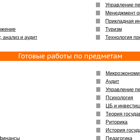
Управление п
Менеджмент о
Прикладная и
ожение
Туризм
, анализ и аудит
Технология пр
Готовые работы по предметам
Микроэкономи
Аудит
Управление п
Психология
ЦБ и инвести
Теория госуда
Риторика
История госуд
 финансы
Педагогика