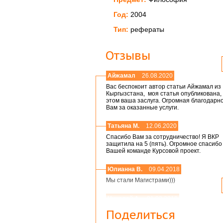
Год:
2004
Тип:
рефераты
Отзывы
Айжамал
26.08.2020
Вас беспокоит автор статьи Айжамал из
Кыргызстана, моя статья опубликована, 
этом ваша заслуга. Огромная благодарн
Вам за оказанные услуги.
Татьяна М.
12.06.2020
Спасибо Вам за сотрудничество! Я ВКР
защитила на 5 (пять). Огромное спасибо
Вашей команде Курсовой проект.
Юлианна В.
09.04.2018
Мы стали Магистрами)))
Николай А.
01.03.2018
Мария,добрый день! Спасибо большое.
Поделиться
Защитился на 4!всего доброго