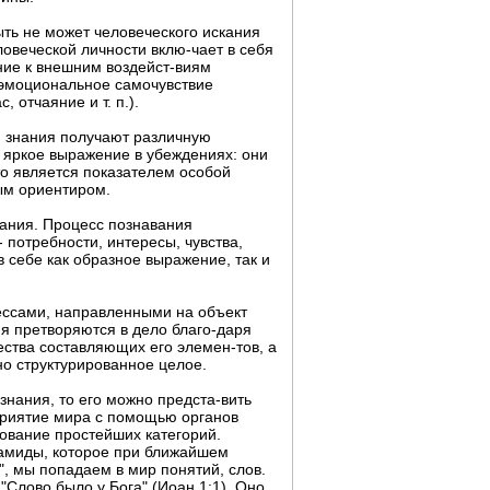
ыть не может человеческого искания
овеческой личности вклю-чает в себя
ние к внешним воздейст-виям
и эмоциональное самочувствие
, отчаяние и т. п.).
я знания получают различную
е яркое выражение в убеждениях: они
то является показателем особой
ым ориентиром.
нания. Процесс познавания
 потребности, интересы, чувства,
 себе как образное выражение, так и
ессами, направленными на объект
я претворяются в дело благо-даря
ества составляющих его элемен-тов, а
но структурированное целое.
знания, то его можно предста-вить
приятие мира с помощью органов
зование простейших категорий.
амиды, которое при ближайшем
, мы попадаем в мир понятий, слов.
Слово было у Бога" (Иоан.1:1). Оно