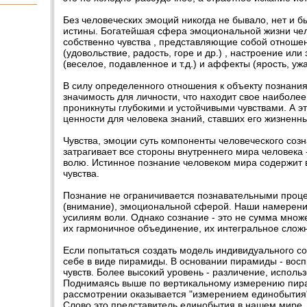
Без человеческих эмоций никогда не бывало, нет и б
истины. Богатейшая сфера эмоциональной жизни чел
собственно чувства , представляющие собой отноше
тайному
(удовольствие, радость, горе и др.) , настроение ил
тельно
(веселое, подавленное и т.д.) и аффекты (ярость, ужас
с
В силу определенного отношения к объекту познани
значимость для личности, что находит свое наиболе
проникнуты глубокими и устойчивыми чувствами. А э
ценности для человека знаний, ставших его жизненн
а Вам
Чувства, эмоции суть компоненты человеческого соз
затрагивает все стороны внутреннего мира человека -
волю. Истинное познание человеком мира содержит в
чувства.
ми
Познание не ограничивается познавательными проц
(внимание), эмоциональной сферой. Наши намерени
усилиям воли. Однако сознание - это не сумма множ
их гармоничное объединение, их интегральное слож
м и
а
Если попытаться создать модель индивидуального со
себе в виде пирамиды. В основании пирамиды - вос
чувств. Более высокий уровень - различение, исполь
Поднимаясь выше по вертикальному измерению пир
рассмотрении оказывается "измерением единобытия"
Слово это представитель единобытия в нашем мире, "