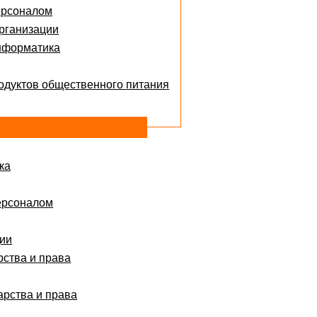
ерсоналом
рганизации
нформатика
одуктов общественного питания
ка
ерсоналом
ции
рства и права
арства и права