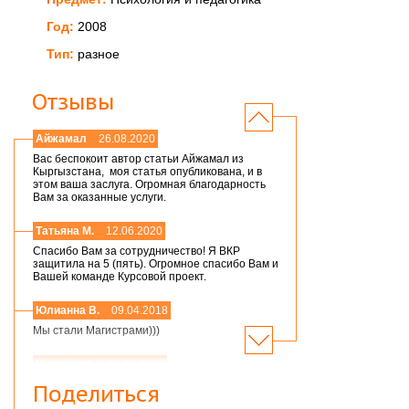
Год:
2008
Тип:
разное
Отзывы
Айжамал
26.08.2020
Вас беспокоит автор статьи Айжамал из
Кыргызстана, моя статья опубликована, и в
этом ваша заслуга. Огромная благодарность
Вам за оказанные услуги.
Татьяна М.
12.06.2020
Спасибо Вам за сотрудничество! Я ВКР
защитила на 5 (пять). Огромное спасибо Вам и
Вашей команде Курсовой проект.
Юлианна В.
09.04.2018
Мы стали Магистрами)))
Николай А.
01.03.2018
Мария,добрый день! Спасибо большое.
Поделиться
Защитился на 4!всего доброго