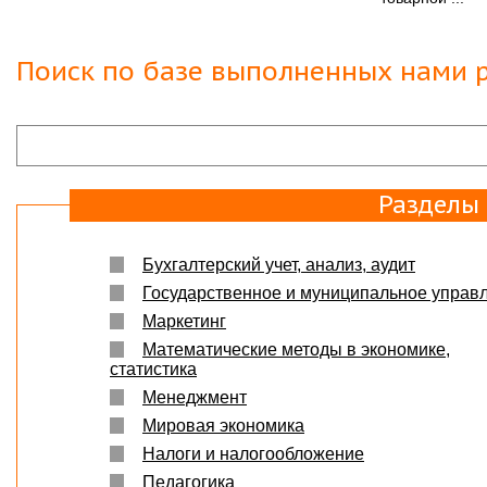
Защита прошла на отлично. Спасибо большое :)
Яна
06.10.2017
Поиск по базе выполненных нами р
Большое спасибо Вам и автору!!! Это именно то,
что нужно!!!!!
Спасибо, что ВЫ есть!!!
Разделы
Бухгалтерский учет, анализ, аудит
Государственное и муниципальное управ
Маркетинг
Математические методы в экономике,
статистика
Менеджмент
Мировая экономика
Налоги и налогообложение
Педагогика