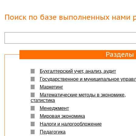
Вера
07.03.18
Защита прошла на отлично. Спасибо большое :)
Поиск по базе выполненных нами р
Яна
06.10.2017
Большое спасибо Вам и автору!!! Это именно то,
что нужно!!!!!
Спасибо, что ВЫ есть!!!
Разделы
Бухгалтерский учет, анализ, аудит
Государственное и муниципальное управ
Маркетинг
Математические методы в экономике,
статистика
Менеджмент
Мировая экономика
Налоги и налогообложение
Педагогика