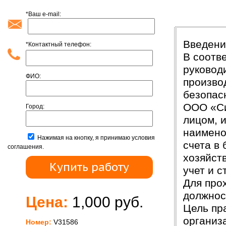
*Ваш e-mail:
Введени
Введени
*Контактный телефон:
В соотв
руковод
ФИО:
произво
безопас
ООО «Си
Город:
лицом, 
наимено
Нажимая на кнопку, я принимаю условия
счета в
соглашения.
хозяйст
учет и с
Для про
должнос
Цена:
1,000 руб.
Цель пр
организ
Номер:
V31586