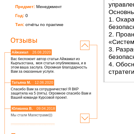
управле
Предмет:
Менеджмент
Основны
Год:
0
1. Охар
Тип:
отчёты по практике
безопас
2. Проа
Отзывы
«Систем
3. Разр
Айжамал
26.08.2020
безопас
Вас беспокоит автор статьи Айжамал из
4. Обос
Кыргызстана, моя статья опубликована, и в
этом ваша заслуга. Огромная благодарность
стратег
Вам за оказанные услуги.
Татьяна М.
12.06.2020
Спасибо Вам за сотрудничество! Я ВКР
защитила на 5 (пять). Огромное спасибо Вам и
Вашей команде Курсовой проект.
Юлианна В.
09.04.2018
Мы стали Магистрами)))
Николай А.
01.03.2018
Мария,добрый день! Спасибо большое.