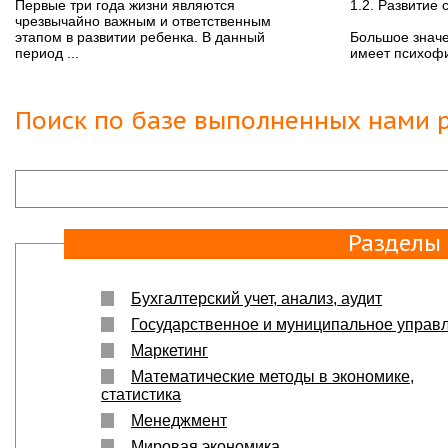
Вера
07.03.18
Первые три года жизни являются
1.2. Развитие 
чрезвычайно важным и ответственным
Защита прошла на отлично. Спасибо большое :)
этапом в развитии ребенка. В данный
Большое значе
период ...
имеет психофи
Яна
06.10.2017
Большое спасибо Вам и автору!!! Это именно то,
что нужно!!!!!
Поиск по базе выполненных нами р
Спасибо, что ВЫ есть!!!
Разделы
Бухгалтерский учет, анализ, аудит
Государственное и муниципальное управ
Маркетинг
Математические методы в экономике,
статистика
Менеджмент
Мировая экономика