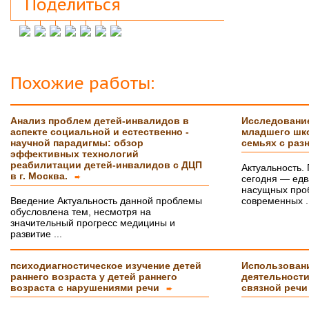
Поделиться
Защитился на 4!всего доброго
Инна М.
14.03.2018
Добрый день,хочу выразить слова
благодарности Вашей и организации и тайному
исполнителю моей работы.Я сегодня
защитилась на 4!!!! Отзыв на сайт обязательно
Похожие работы:
прикреплю,друзьям и знакомым буду Вас
рекомендовать. Успехов Вам!!!
Анализ проблем детей-инвалидов в
Исследование
Ольга С.
09.02.2018
аспекте социальной и естественно -
младшего шко
Курсовая на "5"! Спасибо огромное!!!
научной парадигмы: обзор
семьях с раз
После новогодних праздников буду снова Вам
эффективных технологий
писать, заказывать дипломную работу.
реабилитации детей-инвалидов с ДЦП
Актуальность.
в г. Москва.
➨
сегодня — едв
Ксения
16.01.2018
насущных проб
Спасибо большое!!! Очень приятно с Вами
Введение Актуальность данной проблемы
современных ..
сотрудничать!
обусловлена тем, несмотря на
значительный прогресс медицины и
Ольга
14.01.2018
развитие ...
Светлана, добрый день! Хочу сказать Вам и
Вашим сотрудникам огромное спасибо за
психодиагностическое изучение детей
Использован
курсовую работу!!! оценили на \5\!))
раннего возраста у детей раннего
деятельности
Буду еще к Вам обращаться!!
СПАСИБО!!!
возраста с нарушениями речи
связной речи
➨