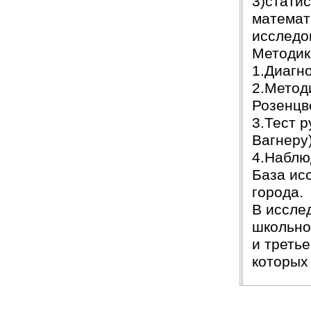
3)стати
математ
исследо
Методик
1.Диагно
2.Метод
Розенцв
3.Тест р
Вагнеру)
4.Наблю
База ис
города.
В иссле
школьно
и третье
которых