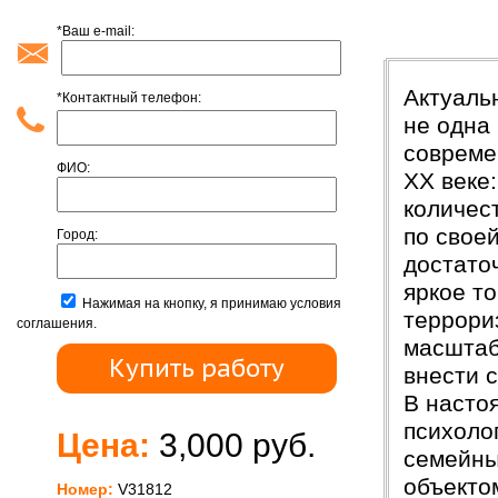
*Ваш e-mail:
Введени
Актуаль
*Контактный телефон:
не одна
совреме
ФИО:
ХХ веке
количес
по свое
Город:
достато
яркое т
Нажимая на кнопку, я принимаю условия
террори
соглашения.
масштаб
внести 
В насто
психоло
Цена:
3,000 руб.
семейны
объекто
Номер:
V31812