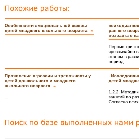
Похожие работы:
Особенности эмоциональной сферы
психодиагнос
детей младшего школьного возраста
раннего возр
➨
возраста с н
...
Первые три го
чрезвычайно в
этапом в разв
период ...
Проявление агрессии и тревожности у
. Исследован
детей дошкольного и младшего
детей младш
школьного возраста
➨
1.2.2. Методи
...
занятий по ра
Согласно псих
Поиск по базе выполненных нами р