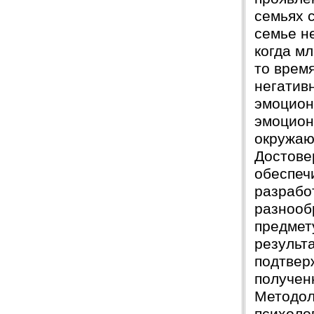
семьях 
семье н
когда м
то время
негатив
эмоцион
эмоцион
окружаю
Достове
обеспеч
разрабо
разнооб
предмет
результ
подтвер
получен
Методол