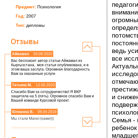
педагоги
Предмет:
Психология
внимани
Год:
2007
огромны
Тип:
дипломы
определ
потомств
Отзывы
постоян
ведь ус
Айжамал
26.08.2020
все исс
Вас беспокоит автор статьи Айжамал из
Актуаль
Кыргызстана, моя статья опубликована, и в
этом ваша заслуга. Огромная благодарность
исследо
Вам за оказанные услуги.
отмечаю
Татьяна М.
12.06.2020
престиж
Спасибо Вам за сотрудничество! Я ВКР
и сниже
защитила на 5 (пять). Огромное спасибо Вам и
Вашей команде Курсовой проект.
подверж
психоло
Юлианна В.
09.04.2018
Семья -
Мы стали Магистрами)))
ребенок 
Николай А.
01.03.2018
младшег
Мария,добрый день! Спасибо большое.