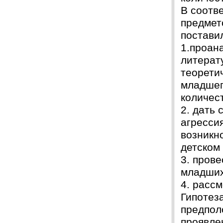
В соотв
предмет
постави
1.проан
литерат
теорети
младшег
количес
2. дать
агресси
возникн
детском
3. пров
младших
4. расс
Гипотез
предпол
проявле