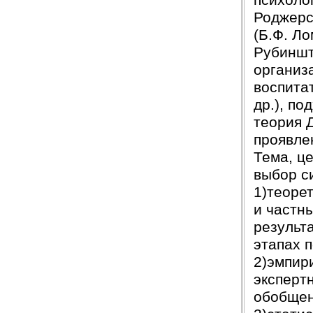
психолог
Роджерс
(Б.Ф. Ло
Рубиншт
организ
воспитат
др.), по
теория 
проявле
Тема, ц
выбор с
1)теоре
и частн
результ
этапах 
2)эмпир
эксперт
обобщен