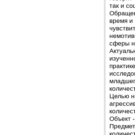
Вера
07.03.18
так и с
Защита прошла на отлично. Спасибо большое :)
Обращен
Яна
06.10.2017
время и 
Большое спасибо Вам и автору!!! Это именно то,
чувствит
что нужно!!!!!
Спасибо, что ВЫ есть!!!
немотив
сферы н
Актуаль
изученн
практик
исследо
младшег
количес
Целью н
агресси
количес
Объект 
Предмет
количес