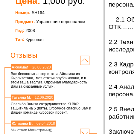
Цена:
1,000 руб.
персо
Номер:
SH164
2.1 Общ
Предмет:
Управление персоналом
ОТК…
Год:
2008
Тип:
Курсовая
2.2 Тех
исследо
Отзывы
2.3 Кад
Айжамал
26.08.2020
контр
Вас беспокоит автор статьи Айжамал из
Кыргызстана, моя статья опубликована, и в
этом ваша заслуга. Огромная благодарность
2.4 Ана
Вам за оказанные услуги.
персона
Татьяна М.
12.06.2020
Спасибо Вам за сотрудничество! Я ВКР
2.5 Вне
защитила на 5 (пять). Огромное спасибо Вам и
Вашей команде Курсовой проект.
работ
Юлианна В.
09.04.2018
Закл
Мы стали Магистрами)))