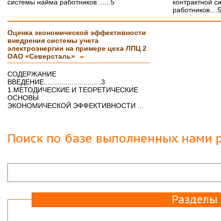
Буду еще к Вам обращаться!!
системы найма работников ......5
контрактной с
СПАСИБО!!!
работников....
Вера
07.03.18
Оценка экономической эффективности
Защита прошла на отлично. Спасибо большое :)
внедрения системы учета
электроэнергии на примере цеха ЛПЦ 2
Яна
06.10.2017
ОАО «Северсталь»
➨
Большое спасибо Вам и автору!!! Это именно то,
что нужно!!!!!
СОДЕРЖАНИЕ
Спасибо, что ВЫ есть!!!
ВВЕДЕНИЕ.............................3
1.МЕТОДИЧЕСКИЕ И ТЕОРЕТИЧЕСКИЕ
ОСНОВЫ
ЭКОНОМИЧЕСКОЙ ЭФФЕКТИВНОСТИ ...
Поиск по базе выполненных нами р
Разделы