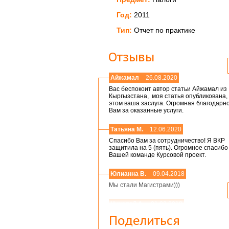
Год:
2011
Тип:
Отчет по практике
Отзывы
Айжамал
26.08.2020
Вас беспокоит автор статьи Айжамал из
Кыргызстана, моя статья опубликована, 
этом ваша заслуга. Огромная благодарн
Вам за оказанные услуги.
Татьяна М.
12.06.2020
Спасибо Вам за сотрудничество! Я ВКР
защитила на 5 (пять). Огромное спасибо
Вашей команде Курсовой проект.
Юлианна В.
09.04.2018
Мы стали Магистрами)))
Николай А.
01.03.2018
Мария,добрый день! Спасибо большое.
Поделиться
Защитился на 4!всего доброго