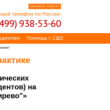
ЗАКАЗАТЬ РАБОТУ
ный телефон по России:
(499) 938-53-60
удентам
Помощь с СДО
бирево"
рактике
ических
дентов) на
ирево"»