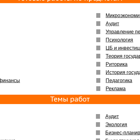
Микроэкономи
Аудит
Управление п
Психология
ЦБ и инвести
Теория госуда
Риторика
История госуд
 финансы
Педагогика
Реклама
Темы работ
Аудит
Экология
Бизнес-плани