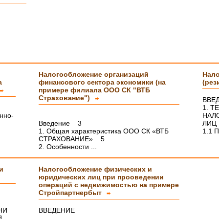
тайному
тельно
с
Налогообложение организаций
Нало
а
финансового сектора экономики (на
(рез
примере филиала ООО СК "ВТБ
➨
а Вам
Страхование")
➨
ВВЕ
1. 
нно-
НАЛ
Введение 3
ЛИЦ
ми
1. Общая характеристика ООО СК «ВТБ
1.1 П
СТРАХОВАНИЕ» 5
2. Особенности ...
м и
и
Налогообложение физических и
а
юридических лиц при прооведении
операций с недвижимостью на примере
Стройпартнербыт
➨
НИ
ВВЕДЕНИЕ
Я