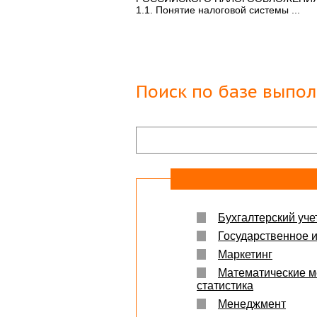
Защита прошла на отлично. Спасибо бол
1.1. Понятие налоговой системы ...
Яна
06.10.2017
Большое спасибо Вам и автору!!! Это им
что нужно!!!!!
Спасибо, что ВЫ есть!!!
Поиск по базе выпо
Бухгалтерский учет
Государственное 
Маркетинг
Математические м
статистика
Менеджмент