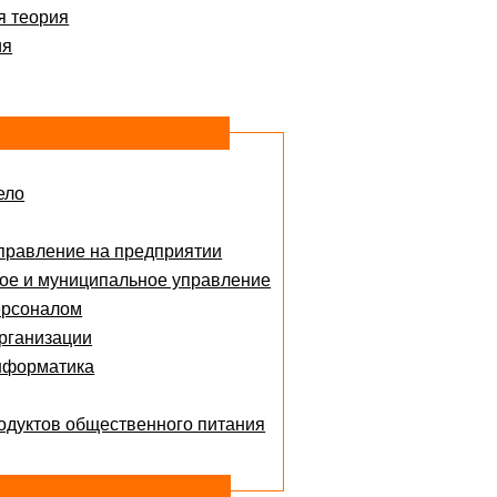
я теория
ия
ело
правление на предприятии
ое и муниципальное управление
ерсоналом
рганизации
нформатика
одуктов общественного питания