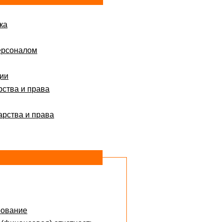
ка
ерсоналом
ции
рства и права
арства и права
рование