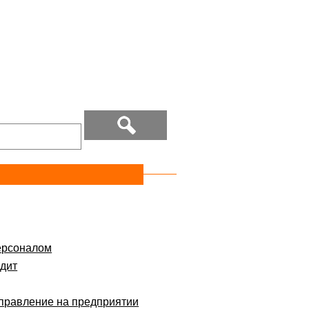
ерсоналом
дит
правление на предприятии