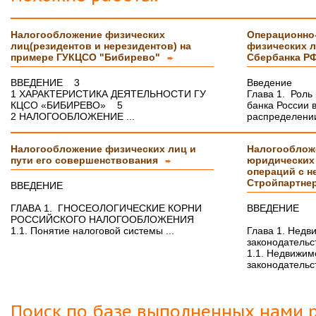
Защита прошла на отлично. Спасибо большое :)
Налогообложение физических
Операционно
Яна
06.10.2017
лиц(резидентов и нерезидентов) на
физических л
Большое спасибо Вам и автору!!! Это именно то,
примере ГУКЦСО "Бибирево"
Сбербанка Р
➨
что нужно!!!!!
Спасибо, что ВЫ есть!!!
ВВЕДЕНИЕ 3
Введение
1 ХАРАКТЕРИСТИКА ДЕЯТЕЛЬНОСТИ ГУ
Глава 1. Роль
КЦСО «БИБИРЕВО» 5
банка России 
2 НАЛОГООБЛОЖЕНИЕ ...
распределении
Налогообложение физических лиц и
Налогооблож
пути его совершенствования
юридических
➨
операций с 
Стройпартне
ВВЕДЕНИЕ
ГЛАВА 1. ГНОСЕОЛОГИЧЕСКИЕ КОРНИ
ВВЕДЕНИЕ
РОССИЙСКОГО НАЛОГООБЛОЖЕНИЯ
1.1. Понятие налоговой системы ...
Глава 1. Недв
законодательс
1.1. Недвижим
законодательст
Поиск по базе выполненных нами р