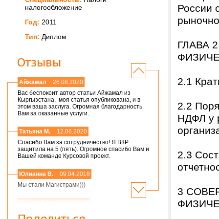
России 
налогообложение
рыночно
Год:
2011
Тип:
Диплом
ГЛАВА 
ФИЗИЧЕ
Отзывы
2.1 Кра
Айжамал
26.08.2020
Вас беспокоит автор статьи Айжамал из
Кыргызстана, моя статья опубликована, и в
2.2 Пор
этом ваша заслуга. Огромная благодарность
Вам за оказанные услуги.
НДФЛ у 
органи
Татьяна М.
12.06.2020
Спасибо Вам за сотрудничество! Я ВКР
защитила на 5 (пять). Огромное спасибо Вам и
2.3 Сос
Вашей команде Курсовой проект.
отчетно
Юлианна В.
09.04.2018
Мы стали Магистрами)))
3 СОВ
ФИЗИЧЕ
Николай А.
01.03.2018
Мария,добрый день! Спасибо большое.
Поделиться