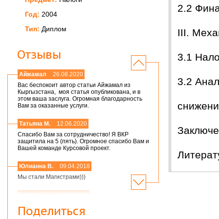
2.2 Фин
Год:
2004
Тип:
Диплом
III. Ме
Отзывы
3.1 Нал
Айжамал
26.08.2020
3.2 Ана
Вас беспокоит автор статьи Айжамал из
Кыргызстана, моя статья опубликована, и в
этом ваша заслуга. Огромная благодарность
снижени
Вам за оказанные услуги.
Татьяна М.
12.06.2020
Заключе
Спасибо Вам за сотрудничество! Я ВКР
защитила на 5 (пять). Огромное спасибо Вам и
Вашей команде Курсовой проект.
Литерат
Юлианна В.
09.04.2018
Мы стали Магистрами)))
Николай А.
01.03.2018
Мария,добрый день! Спасибо большое.
Поделиться
Защитился на 4!всего доброго