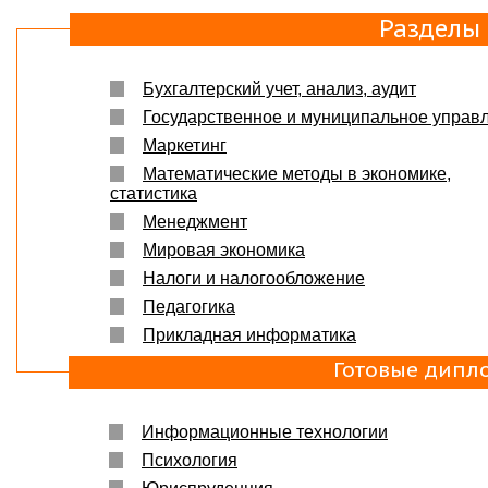
Защита прошла на отлично. Спасибо большое :)
Разделы
Яна
06.10.2017
Большое спасибо Вам и автору!!! Это именно то,
что нужно!!!!!
Бухгалтерский учет, анализ, аудит
Спасибо, что ВЫ есть!!!
Государственное и муниципальное управ
Маркетинг
Математические методы в экономике,
статистика
Менеджмент
Мировая экономика
Налоги и налогообложение
Педагогика
Прикладная информатика
Готовые дипл
Информационные технологии
Психология