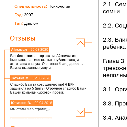
2.1. Се
Специальность:
Психология
семьи 
Год:
2007
Тип:
Диплом
2.2. Со
Отзывы
2.3. Вл
ребенк
Айжамал
26.08.2020
Вас беспокоит автор статьи Айжамал из
Глава 3
Кыргызстана, моя статья опубликована, и в
этом ваша заслуга. Огромная благодарность
тревожн
Вам за оказанные услуги.
неполн
Татьяна М.
12.06.2020
Спасибо Вам за сотрудничество! Я ВКР
3.1. Ор
защитила на 5 (пять). Огромное спасибо Вам и
Вашей команде Курсовой проект.
3.3. Пр
Юлианна В.
09.04.2018
Мы стали Магистрами)))
3.4. Ан
Николай А.
01.03.2018
Мария,добрый день! Спасибо большое.