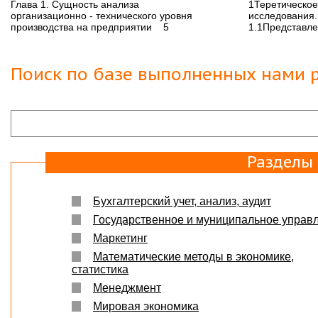
Вера
07.03.18
Глава 1. Сущность анализа
1Теретическое
организационно - технического уровня
исследования....
Защита прошла на отлично. Спасибо большое :)
производства на предприятии 5
1.1Представлен
Яна
06.10.2017
Большое спасибо Вам и автору!!! Это именно то,
Поиск по базе выполненных нами р
что нужно!!!!!
Спасибо, что ВЫ есть!!!
Разделы
Бухгалтерский учет, анализ, аудит
Государственное и муниципальное управ
Маркетинг
Математические методы в экономике,
статистика
Менеджмент
Мировая экономика