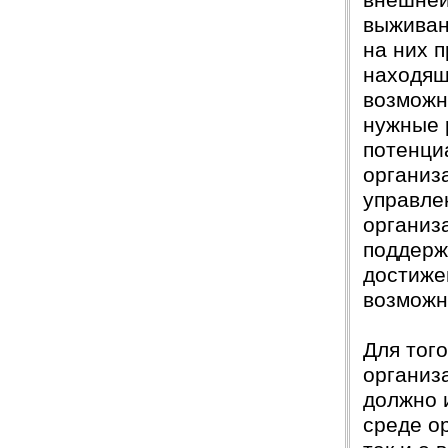
внешней
выживан
на них 
находящ
возможн
нужные 
потенци
организ
управле
организ
поддерж
достиже
возможн
Для тог
организа
должно 
среде о