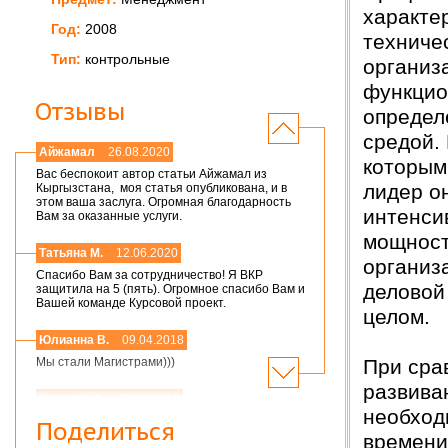
характе
Год:
2008
техниче
Тип:
контрольные
организ
функцио
Отзывы
определ
средой.
Айжамал
26.08.2020
которым
Вас беспокоит автор статьи Айжамал из
лидер о
Кыргызстана, моя статья опубликована, и в
этом ваша заслуга. Огромная благодарность
интенси
Вам за оказанные услуги.
мощност
Татьяна М.
12.06.2020
организ
Спасибо Вам за сотрудничество! Я ВКР
деловой
защитила на 5 (пять). Огромное спасибо Вам и
Вашей команде Курсовой проект.
целом.
Юлианна В.
09.04.2018
При сра
Мы стали Магистрами)))
развива
Николай А.
01.03.2018
необход
Мария,добрый день! Спасибо большое.
Поделиться
Защитился на 4!всего доброго
времени