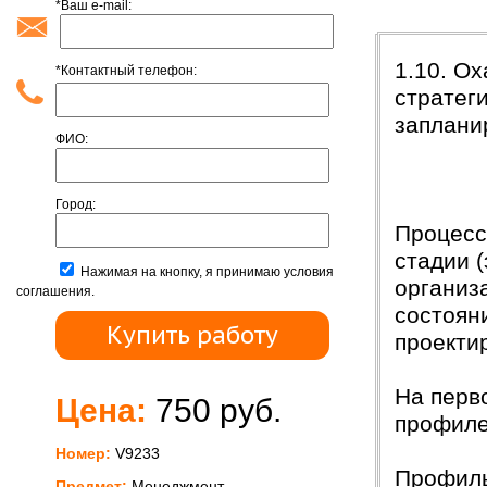
*Ваш e-mail:
Введени
1.10. О
*Контактный телефон:
стратег
заплани
ФИО:
Город:
Процесс
стадии 
Нажимая на кнопку, я принимаю условия
организ
соглашения.
состояни
проекти
На перв
Цена:
750 руб.
профиле
Номер:
V9233
Профиль
Предмет:
Менеджмент