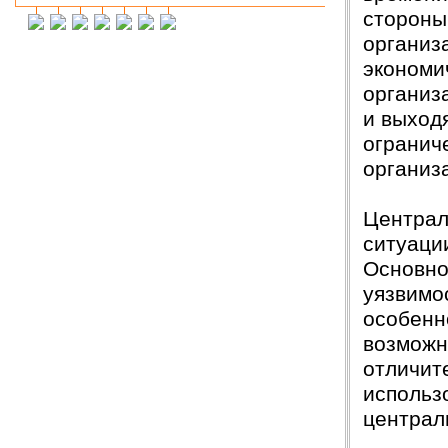
стороны
Инна М.
14.03.2018
организ
Добрый день,хочу выразить слова
благодарности Вашей и организации и тайному
экономи
исполнителю моей работы.Я сегодня
защитилась на 4!!!! Отзыв на сайт обязательно
организ
прикреплю,друзьям и знакомым буду Вас
и выход
рекомендовать. Успехов Вам!!!
огранич
Ольга С.
09.02.2018
организ
Курсовая на "5"! Спасибо огромное!!!
После новогодних праздников буду снова Вам
писать, заказывать дипломную работу.
Централ
ситуаци
Ксения
16.01.2018
Спасибо большое!!! Очень приятно с Вами
Основно
сотрудничать!
уязвимо
Ольга
14.01.2018
особенн
Светлана, добрый день! Хочу сказать Вам и
возможн
Вашим сотрудникам огромное спасибо за
курсовую работу!!! оценили на \5\!))
отличит
Буду еще к Вам обращаться!!
использ
СПАСИБО!!!
централ
Вера
07.03.18