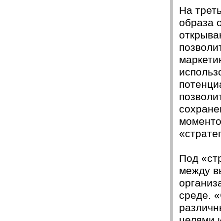
Защита прошла на отлично. Спасибо большое :)
На трет
Яна
06.10.2017
образа 
Большое спасибо Вам и автору!!! Это именно то,
открыва
что нужно!!!!!
Спасибо, что ВЫ есть!!!
позволи
маркети
использ
потенци
позволи
сохране
моменто
«страте
Под «ст
между в
организ
среде. 
различн
целями 