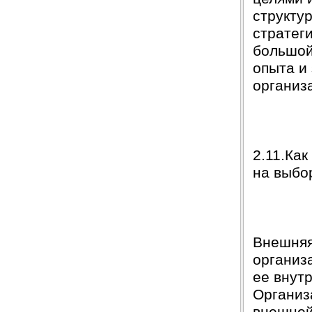
структу
стратеги
большой
опыта и
организ
2.11.Ка
на выбо
Внешняя
организ
ее внут
Организ