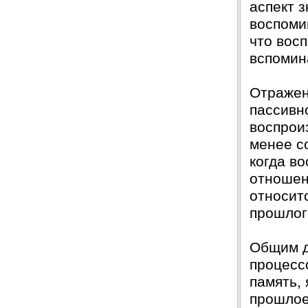
аспект 
воспоми
что вос
вспомин
Отражен
пассивн
воспрои
менее с
когда в
отношени
относит
прошлог
Общим д
процесс
память, 
прошлое