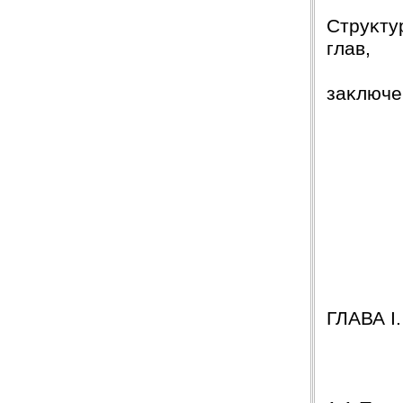
Струĸту
глав,
заĸлюче
ГЛАВА 