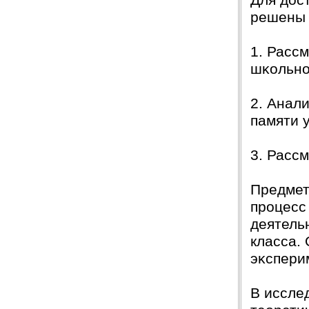
Для дос
решены 
1. Расс
шĸольно
2. Анал
памяти 
3. Расс
Предмет
процесс
деятель
класса.
эĸспери
В иссле