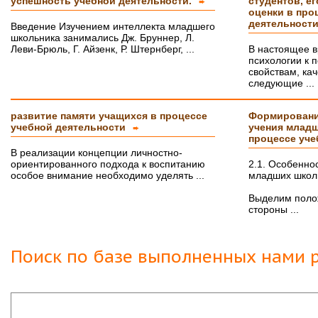
успешность учебной деятельности.
студентов, е
➨
оценки в про
деятельност
Введение Изучением интеллекта младшего
школьника занимались Дж. Бруннер, Л.
Леви-Брюль, Г. Айзенк, Р. Штернберг, ...
В настоящее 
психологии к 
свойствам, ка
следующие ...
развитие памяти учащихся в процессе
Формировани
учебной деятельности
учения млад
➨
процессе уче
В реализации концепции личностно-
ориентированного подхода к воспитанию
2.1. Особенно
особое внимание необходимо уделять ...
младших школ
Выделим поло
стороны ...
Поиск по базе выполненных нами р