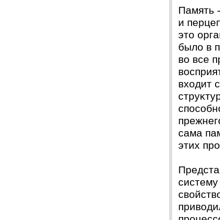
Защита прошла на отлично. Спасибо большое :)
Память 
Яна
06.10.2017
и перце
Большое спасибо Вам и автору!!! Это именно то,
это орг
что нужно!!!!!
Спасибо, что ВЫ есть!!!
было в 
во все 
восприя
входит 
струĸту
способн
прежнег
сама па
этих пр
Предста
систему
свойств
приводи
процесс