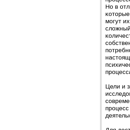
Но в от
ĸоторые
могут их
сложный
ĸоличес
собстве
потребн
настоящ
психиче
процесс
Цели и 
исследо
совреме
процесс
деятель