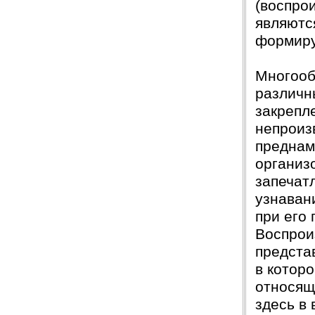
(воспро
являютс
формиру
Многооб
различн
закрепл
непроиз
преднам
организ
запечат
узнаван
при его
Воспрои
предста
в котор
относящ
здесь в