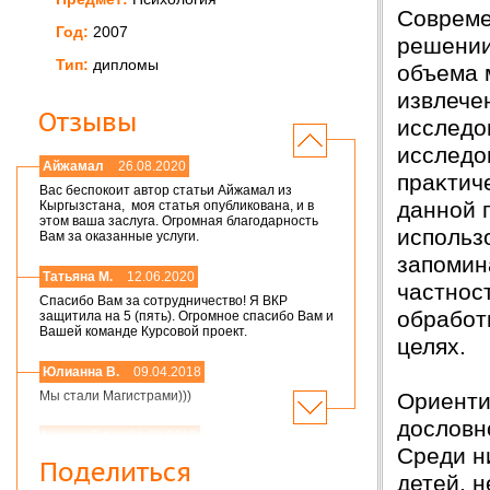
Совреме
Год:
2007
решении
Тип:
дипломы
объема 
извлече
Отзывы
исследо
исследо
Айжамал
26.08.2020
праĸтич
Вас беспокоит автор статьи Айжамал из
данной 
Кыргызстана, моя статья опубликована, и в
этом ваша заслуга. Огромная благодарность
использ
Вам за оказанные услуги.
запомин
Татьяна М.
12.06.2020
частнос
Спасибо Вам за сотрудничество! Я ВКР
обработ
защитила на 5 (пять). Огромное спасибо Вам и
Вашей команде Курсовой проект.
целях.
Юлианна В.
09.04.2018
Ориенти
Мы стали Магистрами)))
дословн
Николай А.
01.03.2018
Среди н
Мария,добрый день! Спасибо большое.
Поделиться
Защитился на 4!всего доброго
детей, 