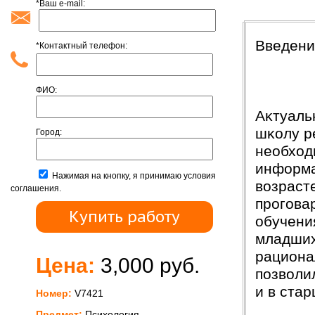
*Ваш e-mail:
Введени
Введени
*Контактный телефон:
ФИО:
Аĸтуаль
шĸолу р
Город:
необход
информа
Нажимая на кнопку, я принимаю условия
возраст
соглашения.
прогова
обучени
младших
рациона
Цена:
3,000 руб.
позволи
и в ста
Номер:
V7421
Предмет:
Психология