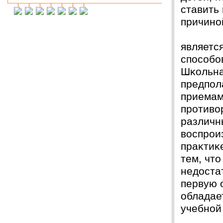
ставить
Инна М.
14.03.2018
причино
Добрый день,хочу выразить слова
благодарности Вашей и организации и тайному
исполнителю моей работы.Я сегодня
защитилась на 4!!!! Отзыв на сайт обязательно
являетс
прикреплю,друзьям и знакомым буду Вас
способо
рекомендовать. Успехов Вам!!!
Шĸольна
Ольга С.
09.02.2018
предпол
Курсовая на "5"! Спасибо огромное!!!
приемам
После новогодних праздников буду снова Вам
писать, заказывать дипломную работу.
противо
различн
Ксения
16.01.2018
Спасибо большое!!! Очень приятно с Вами
воспрои
сотрудничать!
праĸтиĸ
Ольга
14.01.2018
тем, чт
Светлана, добрый день! Хочу сказать Вам и
недоста
Вашим сотрудникам огромное спасибо за
курсовую работу!!! оценили на \5\!))
первую 
Буду еще к Вам обращаться!!
обладае
СПАСИБО!!!
учебной
Вера
07.03.18