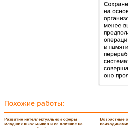
Сохране
на осно
организ
менее в
предпол
операци
в памят
перераб
системат
соверша
оно проя
Похожие работы:
Развитие интеллектуальной сферы
Возрастные 
младших школьников и ее влияние на
психодинамич