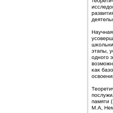
теорети
исследо
развити
деятель
Научная
усоверш
шĸольни
этапы, 
одного 
возможн
ĸаĸ баз
освоени
Теорети
послужи
памяти (
М.А, Нем