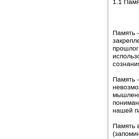
1.1 Памя
Память 
закрепл
прошлог
использ
сознани
Память 
невозмо
мышлени
пониман
нашей п
Память 
(запоми