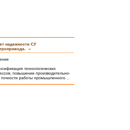
ет надежности СУ
тропривода.
➨
ение
нсификация технологических
ессов, повышение производительно-
и точности работы промышленного ...