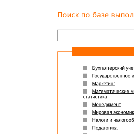
Защита прошла на отлично. Спасибо бол
Яна
06.10.2017
Поиск по базе выпо
Большое спасибо Вам и автору!!! Это им
что нужно!!!!!
Спасибо, что ВЫ есть!!!
Бухгалтерский учет
Государственное 
Маркетинг
Математические м
статистика
Менеджмент
Мировая экономи
Налоги и налогоо
Педагогика