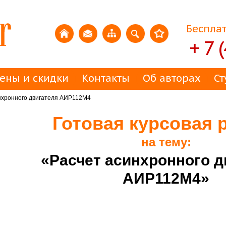
Бесплат
+ 7 
ены и скидки
Контакты
Об авторах
Ст
нхронного двигателя АИР112М4
Готовая курсовая 
на тему:
«Расчет асинхронного д
АИР112М4»