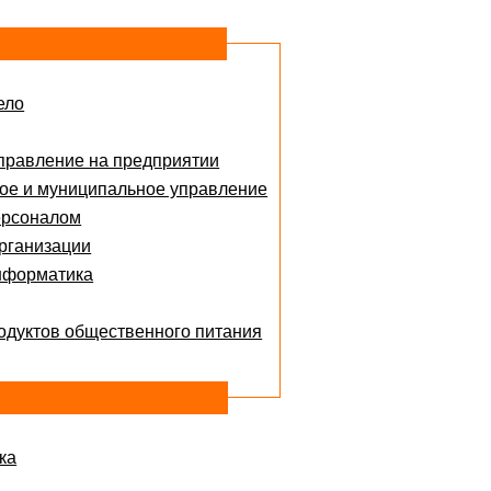
ело
правление на предприятии
ое и муниципальное управление
ерсоналом
рганизации
нформатика
одуктов общественного питания
ка