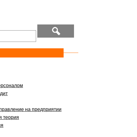
ерсоналом
дит
правление на предприятии
я теория
ия