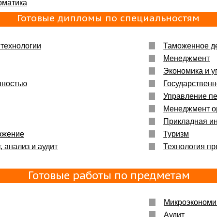
рматика
Готовые дипломы по специальностям
технологии
Таможенное д
Менеджмент
Экономика и у
нностью
Государственн
Управление п
Менеджмент о
Прикладная и
ожение
Туризм
, анализ и аудит
Технология пр
Готовые работы по предметам
Микроэкономи
Аудит