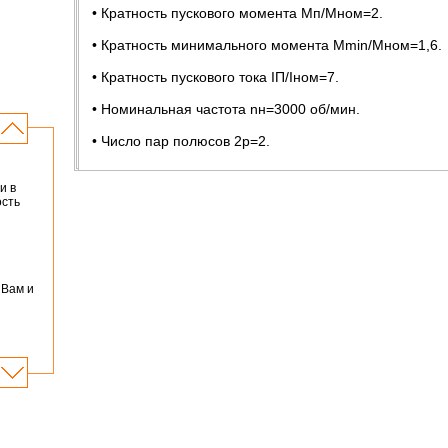
• Кратность пускового момента Мп/Mном=2.
• Кратность минимального момента Мmin/Mном=1,6.
• Кратность пускового тока IП/Iном=7.
• Номинальная частота nн=3000 об/мин.
• Число пар полюсов 2р=2.
и в
ость
 Вам и