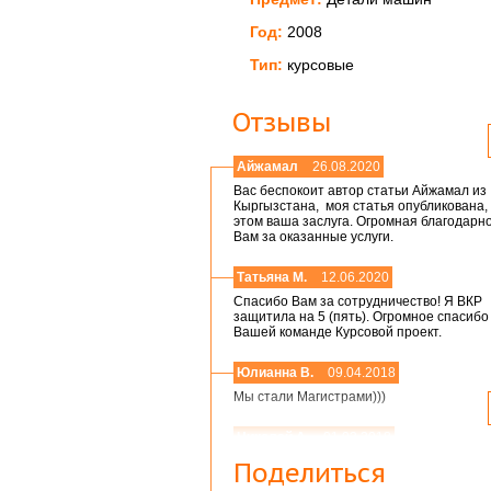
Год:
2008
Тип:
курсовые
Отзывы
Айжамал
26.08.2020
Вас беспокоит автор статьи Айжамал из
Кыргызстана, моя статья опубликована, 
этом ваша заслуга. Огромная благодарн
Вам за оказанные услуги.
Татьяна М.
12.06.2020
Спасибо Вам за сотрудничество! Я ВКР
защитила на 5 (пять). Огромное спасибо
Вашей команде Курсовой проект.
Юлианна В.
09.04.2018
Мы стали Магистрами)))
Николай А.
01.03.2018
Мария,добрый день! Спасибо большое.
Поделиться
Защитился на 4!всего доброго