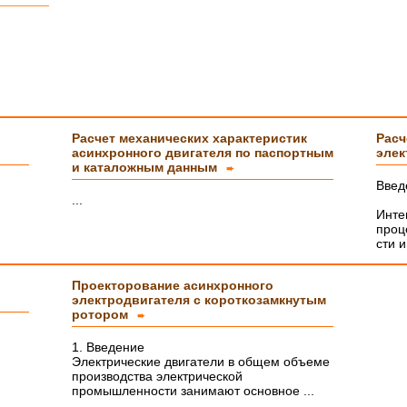
тайному
тельно
с
Расчет механических характеристик
Расч
асинхронного двигателя по паспортным
элек
и каталожным данным
➨
а Вам
Введ
...
Инте
проц
ми
сти 
Проекторование асинхронного
электродвигателя с короткозамкнутым
м и
ротором
➨
а
1. Введение
Электрические двигатели в общем объеме
производства электрической
промышленности занимают основное ...