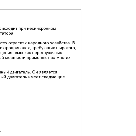
оисходит при несинхронном
татора.
ех отраслях народного хозяйства. В
ектроприводах, требующих широкого,
ащения, высоких перегрузочных
шой мощности применяют во многих
нный двигатель. Он является
ный двигатель имеет следующие
.