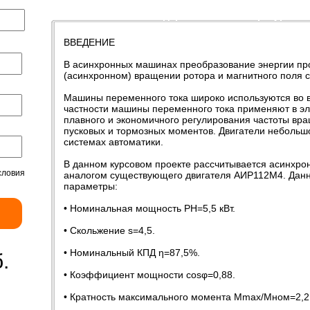
Введение
Содержание
Литература
ВВЕДЕНИЕ
В асинхронных машинах преобразование энергии пр
(асинхронном) вращении ротора и магнитного поля с
Машины переменного тока широко используются во вс
частности машины переменного тока применяют в эл
плавного и экономичного регулирования частоты вр
пусковых и тормозных моментов. Двигатели неболь
системах автоматики.
В данном курсовом проекте рассчитывается асинхро
словия
аналогом существующего двигателя АИР112М4. Дан
параметры:
• Номинальная мощность РН=5,5 кВт.
• Скольжение s=4,5.
• Номинальный КПД η=87,5%.
.
• Коэффициент мощности cosφ=0,88.
• Кратность максимального момента Мmax/Mном=2,2