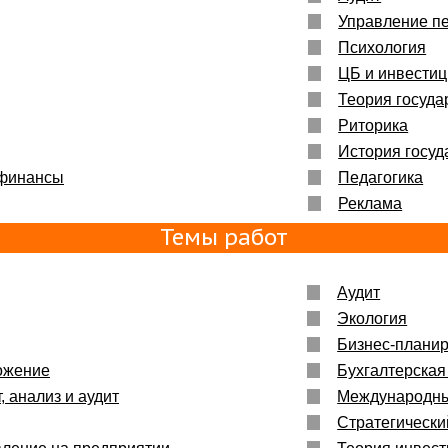
Управление п
Психология
ЦБ и инвести
Теория госуда
Риторика
История госуд
 финансы
Педагогика
Реклама
Темы работ
Аудит
Экология
Бизнес-плани
ожение
Бухгалтерская
, анализ и аудит
Международн
Стратегическ