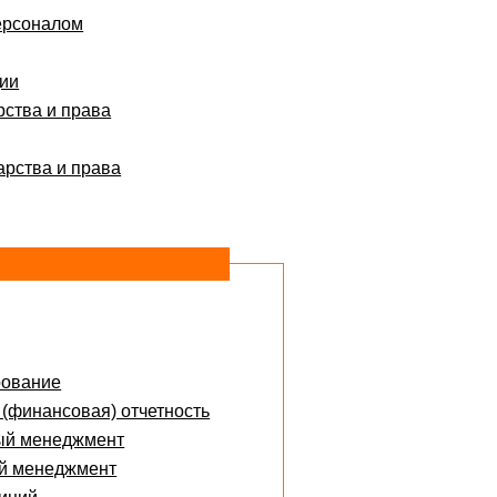
ерсоналом
ции
рства и права
арства и права
рование
 (финансовая) отчетность
ый менеджмент
ий менеджмент