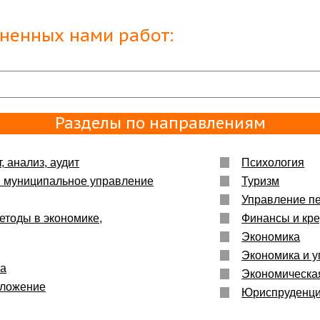
ьшое :)
лненных нами работ:
енно то,
Разделы по направлениям
, анализ, аудит
Психология
и муниципальное управление
Туризм
Управление п
етоды в экономике,
Финансы и кре
Экономика
Экономика и у
ка
Экономическа
бложение
Юриспруденц