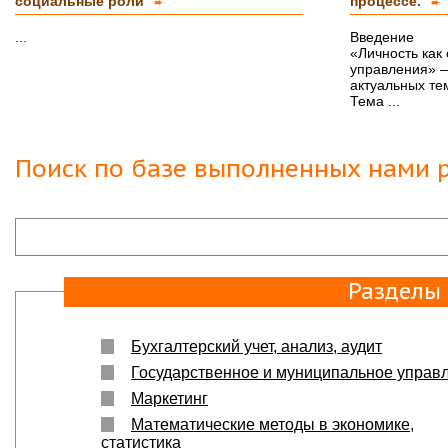
социальные роли
процессе.
Вера
07.03.18
➨
➨
Защита прошла на отлично. Спасибо большое :)
...
Введение
«Личность как 
Яна
06.10.2017
управления» –
актуальных те
Большое спасибо Вам и автору!!! Это именно то,
что нужно!!!!!
Тема ...
Спасибо, что ВЫ есть!!!
Поиск по базе выполненных нами р
Разделы
Бухгалтерский учет, анализ, аудит
Государственное и муниципальное управ
Маркетинг
Математические методы в экономике,
статистика