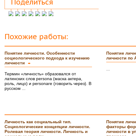
Поделиться
Защитился на 4!всего доброго
Инна М.
14.03.2018
Добрый день,хочу выразить слова
благодарности Вашей и организации и тайному
исполнителю моей работы.Я сегодня
защитилась на 4!!!! Отзыв на сайт обязательно
Похожие работы:
прикреплю,друзьям и знакомым буду Вас
рекомендовать. Успехов Вам!!!
Понятие личности. Особенности
Понятие личн
Ольга С.
09.02.2018
социологического подхода к изучению
личности по
Курсовая на "5"! Спасибо огромное!!!
личности
➨
После новогодних праздников буду снова Вам
...
писать, заказывать дипломную работу.
Термин «личность» образовался от
латинских слов persona (маска актера,
Ксения
16.01.2018
роль, лицо) и personare (говорить через). В
Спасибо большое!!! Очень приятно с Вами
русском ...
сотрудничать!
Ольга
14.01.2018
Светлана, добрый день! Хочу сказать Вам и
Вашим сотрудникам огромное спасибо за
курсовую работу!!! оценили на \5\!))
Личность как социальный тип.
Понятие личн
Буду еще к Вам обращаться!!
СПАСИБО!!!
Социологические концепции личности.
факторы фор
Ролевая теория личности. Личность и
личности в у