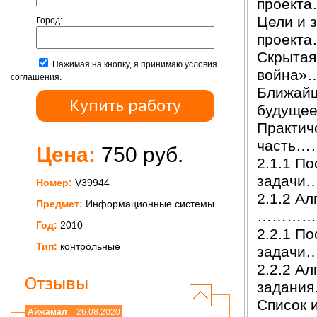
прое
Цели и 
Город:
прое
Скрытая
Нажимая на кнопку, я принимаю условия
война
соглашения.
Ближай
буду
Практич
част
Цена:
750 руб.
2.1.1 По
зада
Номер:
V39944
2.1.2 
Предмет:
Информационные системы
…………
Год:
2010
2.2.1 По
Тип:
контрольные
зада
2.2.2 А
Отзывы
задан
Список 
Айжамал
26.08.2020