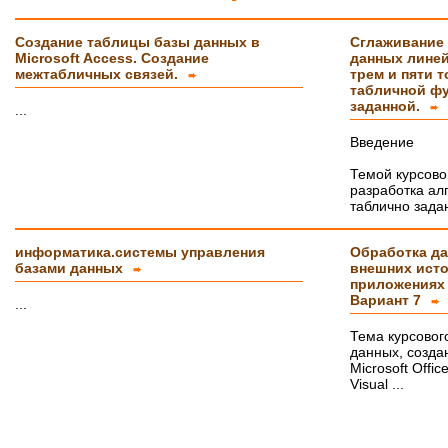
Курсовая на "5"! Спасибо огромное!!!
После новогодних праздников буду снова Вам
Создание таблицы базы данных в
Сглаживание
писать, заказывать дипломную работу.
Microsoft Access. Создание
данных лине
межтабличных связей.
трем и пяти 
➨
Ксения
16.01.2018
табличной фу
Спасибо большое!!! Очень приятно с Вами
заданной.
...
➨
сотрудничать!
Введение
Ольга
14.01.2018
Темой курсово
Светлана, добрый день! Хочу сказать Вам и
разработка ал
Вашим сотрудникам огромное спасибо за
курсовую работу!!! оценили на \5\!))
таблично зада
Буду еще к Вам обращаться!!
СПАСИБО!!!
информатика.системы управления
Обработка да
базами данных
внешних источ
Вера
07.03.18
➨
приложениях н
Защита прошла на отлично. Спасибо большое :)
Вариант 7
...
➨
Яна
06.10.2017
Тема курсовог
Большое спасибо Вам и автору!!! Это именно то,
данных, созда
что нужно!!!!!
Microsoft Offi
Спасибо, что ВЫ есть!!!
Visual ...