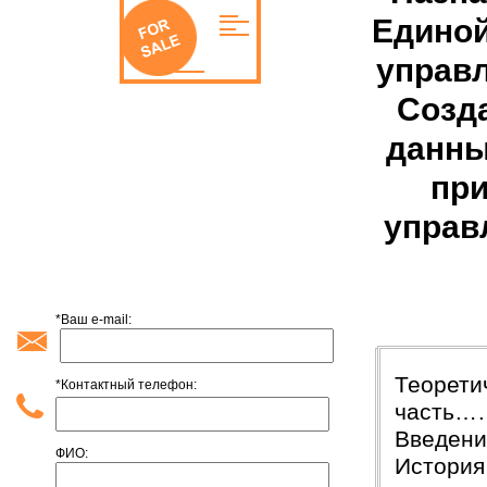
Единой
управл
Созд
данны
при
управ
*Ваш e-mail:
Теорети
*Контактный телефон:
част
Введ
ФИО:
История