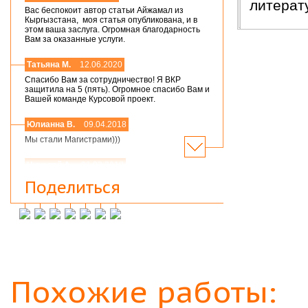
литер
Вас беспокоит автор статьи Айжамал из
Кыргызстана, моя статья опубликована, и в
этом ваша заслуга. Огромная благодарность
Вам за оказанные услуги.
Татьяна М.
12.06.2020
Спасибо Вам за сотрудничество! Я ВКР
защитила на 5 (пять). Огромное спасибо Вам и
Вашей команде Курсовой проект.
Юлианна В.
09.04.2018
Мы стали Магистрами)))
Николай А.
01.03.2018
Мария,добрый день! Спасибо большое.
Поделиться
Защитился на 4!всего доброго
Инна М.
14.03.2018
Добрый день,хочу выразить слова
благодарности Вашей и организации и тайному
исполнителю моей работы.Я сегодня
защитилась на 4!!!! Отзыв на сайт обязательно
прикреплю,друзьям и знакомым буду Вас
Похожие работы:
рекомендовать. Успехов Вам!!!
Ольга С.
09.02.2018