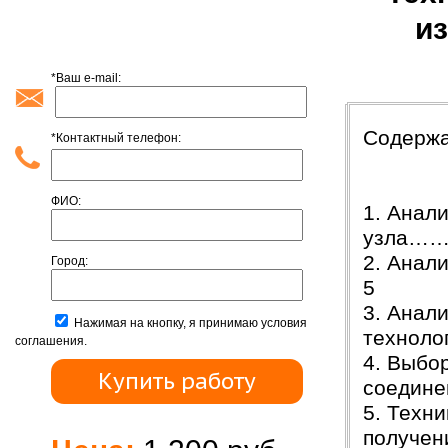
и
*Ваш e-mail:
Содерж
*Контактный телефон:
ФИО:
1. Анал
узла……
2. Ана
Город:
5
3. Анали
Нажимая на кнопку, я принимаю условия
технол
соглашения.
4. Выбор
соедине
5. Техн
получе