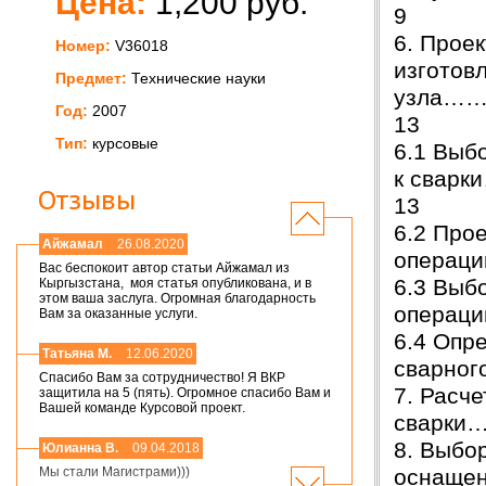
Цена:
1,200 руб.
9
6. Прое
Номер:
V36018
изготов
Предмет:
Технические науки
узла
Год:
2007
13
Тип:
курсовые
6.1 Выб
к св
Отзывы
13
6.2 Про
Айжамал
26.08.2020
операц
Вас беспокоит автор статьи Айжамал из
6.3 Выб
Кыргызстана, моя статья опубликована, и в
этом ваша заслуга. Огромная благодарность
опера
Вам за оказанные услуги.
6.4 Опр
Татьяна М.
12.06.2020
сварно
Спасибо Вам за сотрудничество! Я ВКР
7. Расч
защитила на 5 (пять). Огромное спасибо Вам и
Вашей команде Курсовой проект.
сварки
8. Выбо
Юлианна В.
09.04.2018
оснащ
Мы стали Магистрами)))