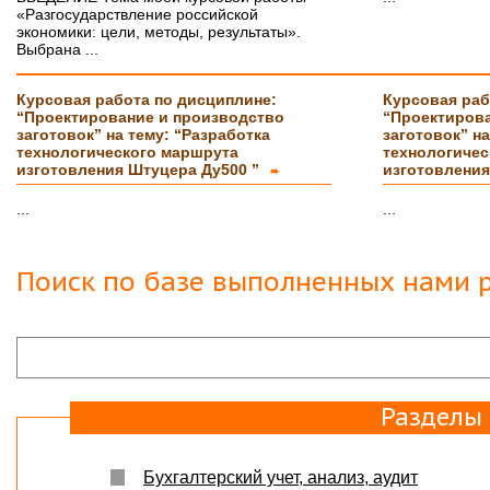
Буду еще к Вам обращаться!!
«Разгосударствление российской
СПАСИБО!!!
экономики: цели, методы, результаты».
Выбрана ...
Вера
07.03.18
Защита прошла на отлично. Спасибо большое :)
Курсовая работа по дисциплине:
Курсовая раб
“Проектирование и производство
“Проектирова
Яна
06.10.2017
заготовок” на тему: “Разработка
заготовок” на
Большое спасибо Вам и автору!!! Это именно то,
технологического маршрута
технологичес
что нужно!!!!!
изготовления Штуцера Ду500 ”
изготовлени
➨
Спасибо, что ВЫ есть!!!
...
...
Поиск по базе выполненных нами р
Разделы
Бухгалтерский учет, анализ, аудит