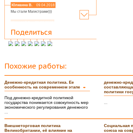
Юлианна В.
09.04.2018
Мы стали Магистрами)))
Николай А.
01.03.2018
Мария,добрый день! Спасибо большое.
Поделиться
Защитился на 4!всего доброго
Инна М.
14.03.2018
Добрый день,хочу выразить слова
благодарности Вашей и организации и тайному
исполнителю моей работы.Я сегодня
защитилась на 4!!!! Отзыв на сайт обязательно
Похожие работы:
прикреплю,друзьям и знакомым буду Вас
рекомендовать. Успехов Вам!!!
Денежно-кредитная политика. Ее
денежно-кред
Ольга С.
09.02.2018
особенность на современном этапе
составляюща
➨
Курсовая на "5"! Спасибо огромное!!!
политики гос
После новогодних праздников буду снова Вам
Под денежно-кредитной политикой
писать, заказывать дипломную работу.
государства понимается совокупность мер
...
экономического регулирования денежного
Ксения
16.01.2018
...
Спасибо большое!!! Очень приятно с Вами
сотрудничать!
Внешнеторговая политика
Социальная п
Великобритании, её влияние на
союза на сов
Ольга
14.01.2018