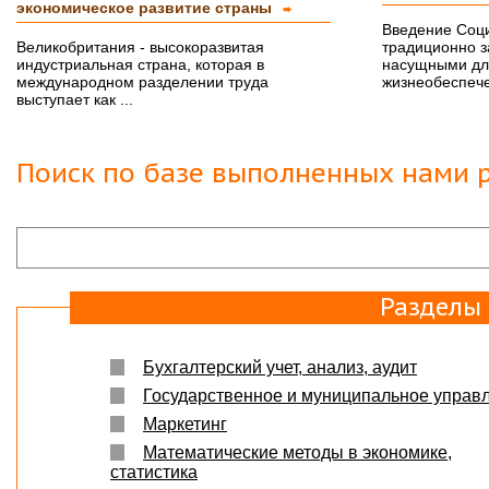
экономическое развитие страны
➨
Светлана, добрый день! Хочу сказать Вам и
Введение Соци
Вашим сотрудникам огромное спасибо за
курсовую работу!!! оценили на \5\!))
Великобритания - высокоразвитая
традиционно 
Буду еще к Вам обращаться!!
индустриальная страна, которая в
насущными дл
СПАСИБО!!!
международном разделении труда
жизнеобеспече
выступает как ...
Вера
07.03.18
Защита прошла на отлично. Спасибо большое :)
Поиск по базе выполненных нами р
Яна
06.10.2017
Большое спасибо Вам и автору!!! Это именно то,
что нужно!!!!!
Спасибо, что ВЫ есть!!!
Разделы
Бухгалтерский учет, анализ, аудит
Государственное и муниципальное управ
Маркетинг
Математические методы в экономике,
статистика