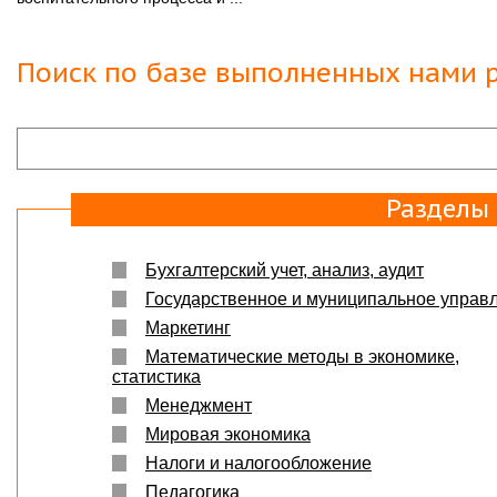
Защита прошла на отлично. Спасибо большое :)
Яна
06.10.2017
Поиск по базе выполненных нами р
Большое спасибо Вам и автору!!! Это именно то,
что нужно!!!!!
Спасибо, что ВЫ есть!!!
Разделы
Бухгалтерский учет, анализ, аудит
Государственное и муниципальное управ
Маркетинг
Математические методы в экономике,
статистика
Менеджмент
Мировая экономика
Налоги и налогообложение
Педагогика