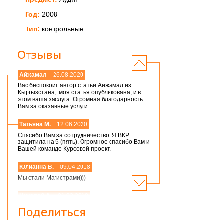
Год:
2008
Тип:
контрольные
Отзывы
Айжамал
26.08.2020
Вас беспокоит автор статьи Айжамал из
Кыргызстана, моя статья опубликована, и в
этом ваша заслуга. Огромная благодарность
Вам за оказанные услуги.
Татьяна М.
12.06.2020
Спасибо Вам за сотрудничество! Я ВКР
защитила на 5 (пять). Огромное спасибо Вам и
Вашей команде Курсовой проект.
Юлианна В.
09.04.2018
Мы стали Магистрами)))
Николай А.
01.03.2018
Мария,добрый день! Спасибо большое.
Поделиться
Защитился на 4!всего доброго