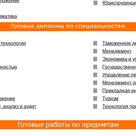
бложение
Юриспруденц
рматика
Готовые дипломы по специальностям
технологии
Таможенное д
Менеджмент
Экономика и у
нностью
Государственн
Управление п
Менеджмент о
Прикладная и
ожение
Туризм
, анализ и аудит
Технология пр
Готовые работы по предметам