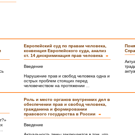
тайному
тельно
с
Европейский суд по правам человека,
Поня
м
конвенция Европейского суда, анализ
Спра
ст. 14 дискриминация прав человека
➨
а Вам
Акту
Введение
трад
сь
акту
Нарушение прав и свобод человека одна и
ми
острых проблем стоящих перед
человечеством на протяжении ...
Роль и место органов внутренних дел в
м и
обеспечении прав и свобод человека,
а
гражданина и формировании
правового государства в России
➨
т?»
их
Введение
..
Актуальность темы заключается в том, что