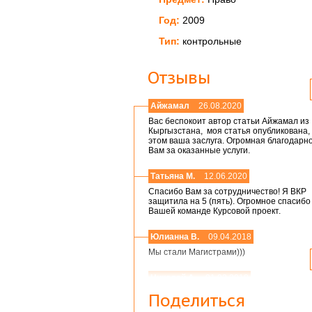
Год:
2009
Тип:
контрольные
Отзывы
Айжамал
26.08.2020
Вас беспокоит автор статьи Айжамал из
Кыргызстана, моя статья опубликована, 
этом ваша заслуга. Огромная благодарн
Вам за оказанные услуги.
Татьяна М.
12.06.2020
Спасибо Вам за сотрудничество! Я ВКР
защитила на 5 (пять). Огромное спасибо
Вашей команде Курсовой проект.
Юлианна В.
09.04.2018
Мы стали Магистрами)))
Николай А.
01.03.2018
Мария,добрый день! Спасибо большое.
Поделиться
Защитился на 4!всего доброго