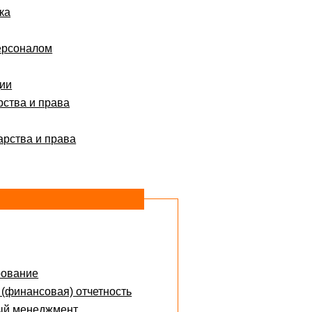
ка
ерсоналом
ции
рства и права
арства и права
рование
 (финансовая) отчетность
ый менеджмент