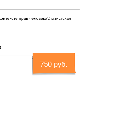
контексте прав человекаЭтатистская
)
750 руб.