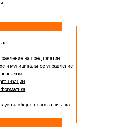
ия
ело
правление на предприятии
ое и муниципальное управление
ерсоналом
рганизации
нформатика
одуктов общественного питания