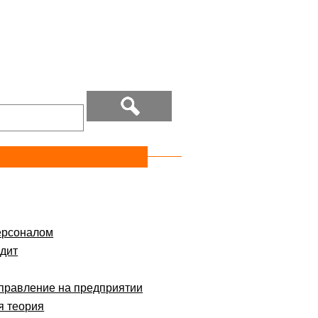
ерсоналом
дит
правление на предприятии
я теория