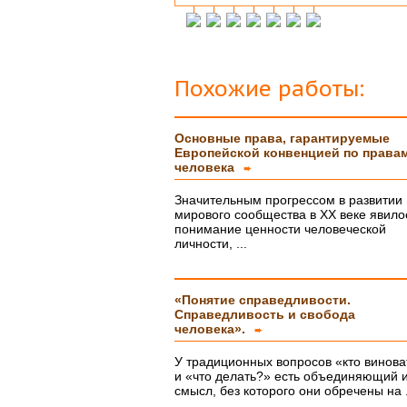
Инна М.
14.03.2018
Добрый день,хочу выразить слова
благодарности Вашей и организации и 
исполнителю моей работы.Я сегодня
защитилась на 4!!!! Отзыв на сайт обяза
Похожие работы:
прикреплю,друзьям и знакомым буду Ва
рекомендовать. Успехов Вам!!!
Основные права, гарантируемые
Ольга С.
09.02.2018
Европейской конвенцией по права
Курсовая на "5"! Спасибо огромное!!!
человека
➨
После новогодних праздников буду снов
писать, заказывать дипломную работу.
Значительным прогрессом в развитии
мирового сообщества в XX веке явило
Ксения
16.01.2018
понимание ценности человеческой
Спасибо большое!!! Очень приятно с Ва
личности, ...
сотрудничать!
Ольга
14.01.2018
«Понятие справедливости.
Светлана, добрый день! Хочу сказать Ва
Справедливость и свобода
Вашим сотрудникам огромное спасибо з
человека».
курсовую работу!!! оценили на \5\!))
➨
Буду еще к Вам обращаться!!
СПАСИБО!!!
У традиционных вопросов «кто винова
и «что делать?» есть объединяющий 
Вера
07.03.18
смысл, без которого они обречены на .