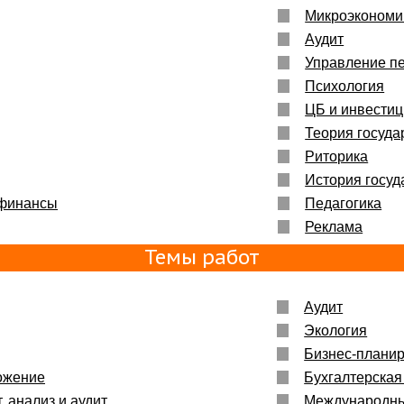
Микроэкономи
Аудит
Управление п
Психология
ЦБ и инвести
Теория госуда
Риторика
История госуд
 финансы
Педагогика
Реклама
Темы работ
Аудит
Экология
Бизнес-плани
ожение
Бухгалтерская
, анализ и аудит
Международн