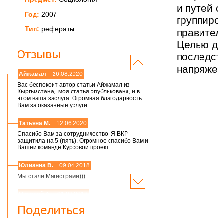
и путей
Год:
2007
группир
Тип:
рефераты
правите
Целью д
Отзывы
последс
напряже
Айжамал
26.08.2020
Вас беспокоит автор статьи Айжамал из
Кыргызстана, моя статья опубликована, и в
этом ваша заслуга. Огромная благодарность
Вам за оказанные услуги.
Татьяна М.
12.06.2020
Спасибо Вам за сотрудничество! Я ВКР
защитила на 5 (пять). Огромное спасибо Вам и
Вашей команде Курсовой проект.
Юлианна В.
09.04.2018
Мы стали Магистрами)))
Николай А.
01.03.2018
Мария,добрый день! Спасибо большое.
Поделиться
Защитился на 4!всего доброго