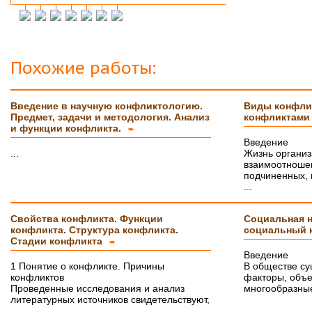
Инна М.
14.03.2018
Добрый день,хочу выразить слова
благодарности Вашей и организации и тайному
исполнителю моей работы.Я сегодня
защитилась на 4!!!! Отзыв на сайт обязательно
Похожие работы:
прикреплю,друзьям и знакомым буду Вас
рекомендовать. Успехов Вам!!!
Введение в научную конфликтологию.
Виды конфли
Ольга С.
09.02.2018
Предмет, задачи и методология. Анализ
конфликтам
Курсовая на "5"! Спасибо огромное!!!
и функции конфликта.
➨
После новогодних праздников буду снова Вам
Введение
писать, заказывать дипломную работу.
...
Жизнь организ
взаимоотношен
Ксения
16.01.2018
подчиненных, 
Спасибо большое!!! Очень приятно с Вами
...
сотрудничать!
Свойства конфликта. Функции
Социальная н
Ольга
14.01.2018
конфликта. Структура конфликта.
социальный 
Светлана, добрый день! Хочу сказать Вам и
Стадии конфликта
➨
Вашим сотрудникам огромное спасибо за
курсовую работу!!! оценили на \5\!))
Введение
Буду еще к Вам обращаться!!
1 Понятие о конфликте. Причины
В обществе с
СПАСИБО!!!
конфликтов
факторы, объ
Проведенные исследования и анализ
многообразные
Вера
07.03.18
литературных источников свидетельствуют,
...