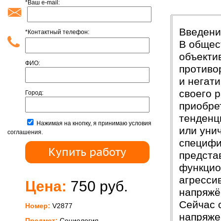
*Ваш e-mail:
Введени
Введени
*Контактный телефон:
В общес
объекти
ФИО:
противо
и негат
своего 
Город:
приобре
тенденц
Нажимая на кнопку, я принимаю условия
или уни
соглашения.
специфи
предста
функцио
агресси
Цена:
750 руб.
напряжё
Сейчас 
Номер:
V2877
напряже
Предмет:
Социология