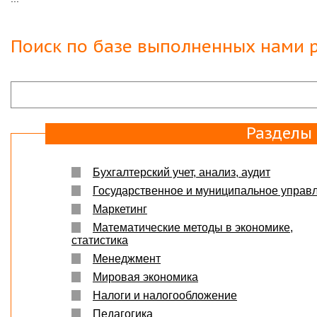
Защита прошла на отлично. Спасибо большое :)
Яна
06.10.2017
Поиск по базе выполненных нами р
Большое спасибо Вам и автору!!! Это именно то,
что нужно!!!!!
Спасибо, что ВЫ есть!!!
Разделы
Бухгалтерский учет, анализ, аудит
Государственное и муниципальное управ
Маркетинг
Математические методы в экономике,
статистика
Менеджмент
Мировая экономика
Налоги и налогообложение
Педагогика