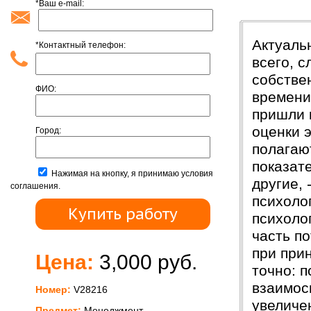
*Ваш e-mail:
Введени
Актуаль
*Контактный телефон:
всего, 
собстве
ФИО:
времени
пришли 
оценки 
Город:
полагаю
показат
Нажимая на кнопку, я принимаю условия
другие,
соглашения.
психоло
психолог
часть п
при при
Цена:
3,000 руб.
точно: 
взаимос
Номер:
V28216
увеличе
Предмет:
Менеджмент