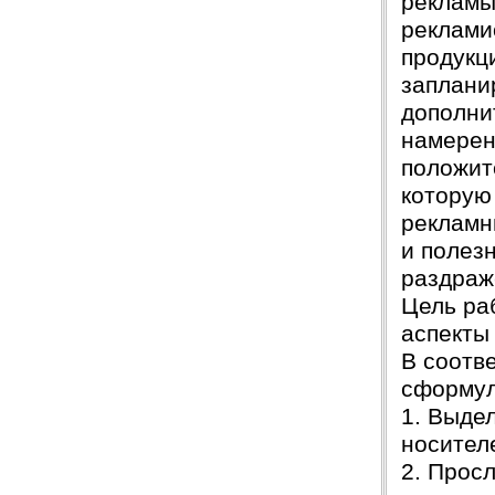
рекламы
реклами
продукц
заплани
дополни
намерен
положит
которую
рекламн
и полез
раздраж
Цель ра
аспекты
В соотв
сформул
1. Выде
носител
2. Прос