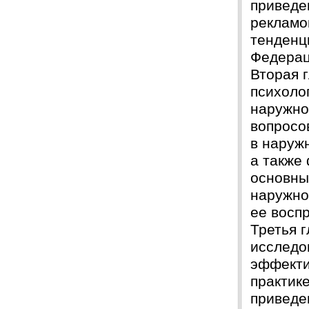
приведе
рекламо
тенденц
Федерац
Вторая 
психоло
наружно
вопросо
в наруж
а также
основны
наружно
ее восп
Третья 
исследо
эффекти
практик
приведе