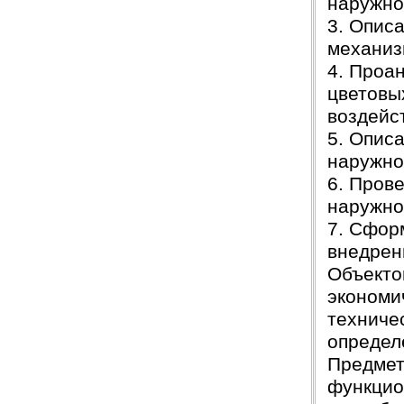
наружно
3. Опис
механиз
4. Проа
цветовы
воздейс
5. Опис
наружно
6. Пров
наружно
7. Сфор
внедрен
Объекто
экономи
техничес
определ
Предмет
функцио