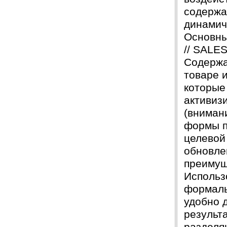
содержа
динамич
Основны
// SALES
Содержа
товаре 
которые
активиз
(внимани
формы п
целевой
обновле
преимущ
Использ
формаль
удобно 
результ