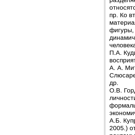
разделя
относят
пр. Ко 
материа
фигуры,
динамич
человек
П.А. Куд
восприят
А. А. Ми
Слюсаре
др.
О.В. Го
личност
формаль
экономич
А.Б. Куп
2005.) 