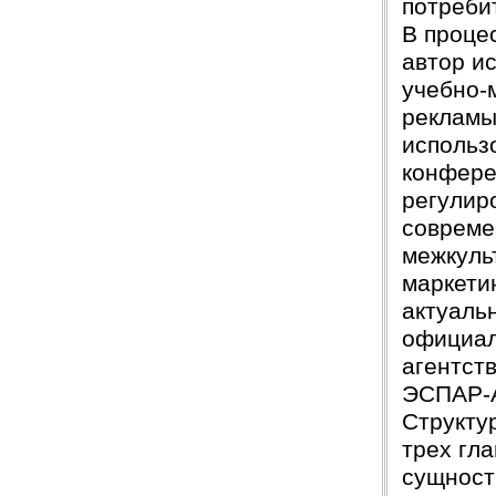
потреби
В проце
автор и
учебно-
рекламы
использ
конфере
регулир
совреме
межкуль
маркети
актуаль
официал
агентст
ЭСПАР-А
Структу
трех гл
сущност