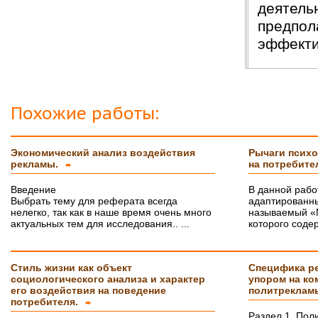
деятель
предпол
эффекти
Похожие работы:
Экономический анализ воздействия
Рычаги психо
рекламы.
на потребите
➨
Введение
В данной рабо
Выбрать тему для реферата всегда
адаптированны
нелегко, так как в наше время очень много
называемый «
актуальных тем для исследования.. ...
которого содер
Стиль жизни как объект
Специфика ре
социологического анализа и характер
упором на к
его воздействия на поведение
политрекла
потребителя.
➨
Раздел 1. Пол