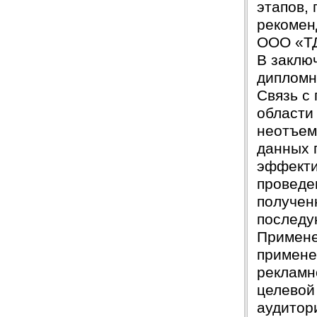
этапов,
рекомен
ООО «ТД
В заклю
дипломн
Связь с
области
неотъем
данных 
эффекти
проведе
получен
послед
Примене
примене
рекламн
целевой
аудитор