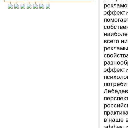
рекламо
Инна М.
14.03.2018
эффекти
Добрый день,хочу выразить слова
благодарности Вашей и организации и тайному
помогае
исполнителю моей работы.Я сегодня
защитилась на 4!!!! Отзыв на сайт обязательно
собстве
прикреплю,друзьям и знакомым буду Вас
наиболе
рекомендовать. Успехов Вам!!!
всего ни
Ольга С.
09.02.2018
рекламы
Курсовая на "5"! Спасибо огромное!!!
свойства
После новогодних праздников буду снова Вам
писать, заказывать дипломную работу.
разнооб
эффекти
Ксения
16.01.2018
Спасибо большое!!! Очень приятно с Вами
психоло
сотрудничать!
потреби
Ольга
14.01.2018
Лебедев
Светлана, добрый день! Хочу сказать Вам и
перспек
Вашим сотрудникам огромное спасибо за
курсовую работу!!! оценили на \5\!))
российск
Буду еще к Вам обращаться!!
практик
СПАСИБО!!!
в наше 
Вера
07.03.18
эффекти