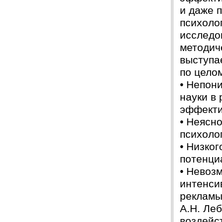
Защита прошла на отлично. Спасибо большое :)
и даже 
Яна
06.10.2017
психоло
Большое спасибо Вам и автору!!! Это именно то,
исследо
что нужно!!!!!
Спасибо, что ВЫ есть!!!
методич
выступа
по целом
• Непон
науки в
эффекти
• Неясн
психоло
• Низког
потенци
• Невоз
интенси
рекламы 
А.Н. Ле
воздейс