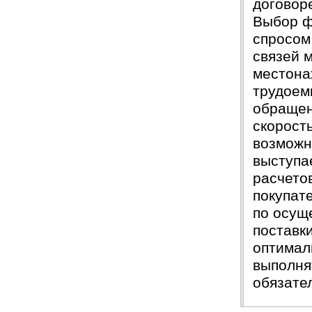
договор
Выбор ф
спросом
связей 
местона
трудоем
обращен
скорост
возможн
выступа
расчето
покупат
по осущ
поставки
оптимал
выполня
обязате