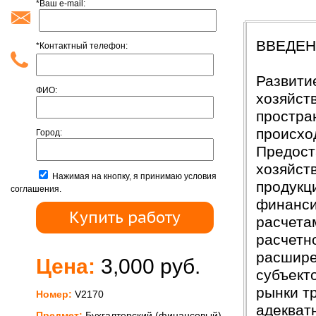
*Ваш e-mail:
Введени
ВВЕДЕ
*Контактный телефон:
Развити
ФИО:
хозяйст
простра
происхо
Город:
Предост
хозяйст
Нажимая на кнопку, я принимаю условия
продукц
соглашения.
финанси
расчета
расчетн
расшире
Цена:
3,000 руб.
субъект
рынки т
Номер:
V2170
адекват
Предмет:
Бухгалтерский (финансовый)