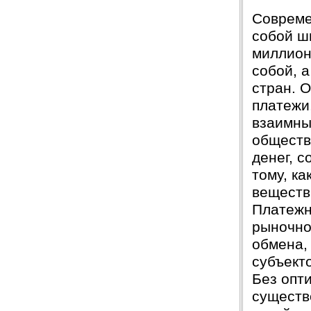
Совреме
собой ш
миллион
собой, 
стран. 
платежи
взаимны
обществ
денег, 
тому, к
веществ
Платежн
рыночно
обмена,
субъект
Без опт
существ