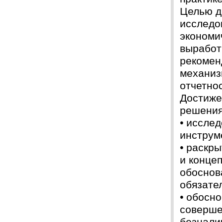
Целью д
исследо
экономи
выработ
рекомен
механиз
отчетно
Достиже
решения
• иссле
инструм
• раскр
и конце
обоснов
обязате
• обосн
соверше