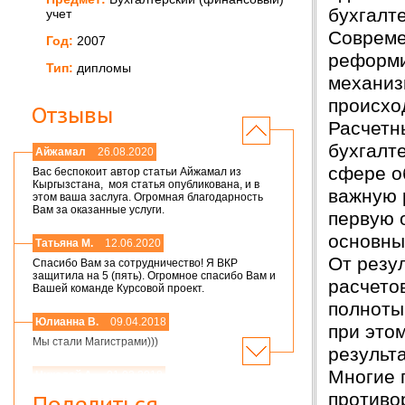
бухгалте
учет
Совреме
Год:
2007
реформи
Тип:
дипломы
механиз
происхо
Отзывы
Расчетн
бухгалт
Айжамал
26.08.2020
сфере о
Вас беспокоит автор статьи Айжамал из
Кыргызстана, моя статья опубликована, и в
важную 
этом ваша заслуга. Огромная благодарность
Вам за оказанные услуги.
первую 
основны
Татьяна М.
12.06.2020
От резу
Спасибо Вам за сотрудничество! Я ВКР
защитила на 5 (пять). Огромное спасибо Вам и
расчетов
Вашей команде Курсовой проект.
полноты
Юлианна В.
09.04.2018
при этом
Мы стали Магистрами)))
результа
Многие 
Николай А.
01.03.2018
противо
Мария,добрый день! Спасибо большое.
Поделиться