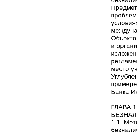
безнали
Предмет
проблем
условия
междуна
Объекто
и орган
изложен
регламе
место уч
Углубле
примере
Банка И
ГЛАВА 
БЕЗНАЛ
1.1. Ме
безнали