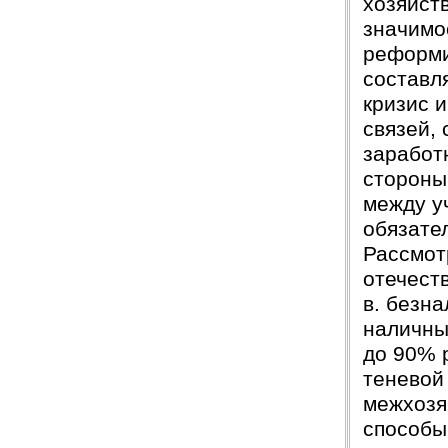
хозяйст
значимо
реформи
составл
кризис 
связей,
заработн
стороны
между у
обязате
Рассмот
отечест
в. безн
наличны
до 90% 
теневой
межхозя
способы