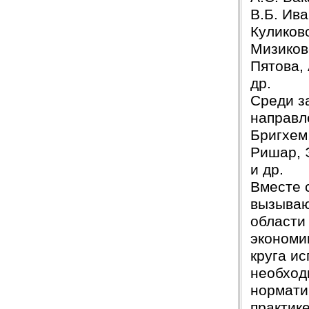
В.Б. Ива
Защита прошла на отлично. Спасибо большое :)
Куликово
Яна
06.10.2017
Мизиковс
Большое спасибо Вам и автору!!! Это именно то,
Пятова,
что нужно!!!!!
Спасибо, что ВЫ есть!!!
др.
Среди з
направл
Бригхем,
Ришар, Э
и др.
Вместе 
вызываю
области
экономи
круга и
необход
нормати
практике