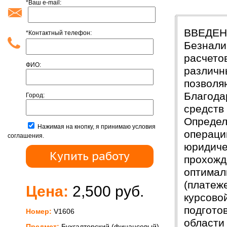
*Ваш e-mail:
Введени
ВВЕДЕ
*Контактный телефон:
Безнали
расчето
ФИО:
различн
позволя
Благода
Город:
средств
Определ
Нажимая на кнопку, я принимаю условия
операци
соглашения.
юридиче
прохожд
оптимал
(платеж
Цена:
2,500 руб.
курсово
подгото
Номер:
V1606
области
Предмет:
Бухгалтерский (финансовый)