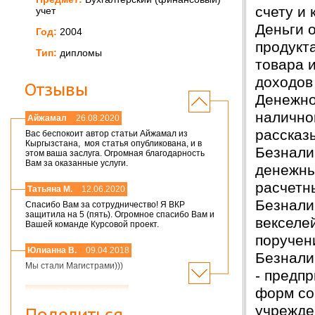
счету и
учет
Деньги 
Год:
2004
продукт
Тип:
дипломы
товара и
доходов
Отзывы
Денежно
налично
Айжамал
26.08.2020
рассказ
Вас беспокоит автор статьи Айжамал из
Кыргызстана, моя статья опубликована, и в
Безнали
этом ваша заслуга. Огромная благодарность
Вам за оказанные услуги.
денежны
расчетн
Татьяна М.
12.06.2020
Безнали
Спасибо Вам за сотрудничество! Я ВКР
защитила на 5 (пять). Огромное спасибо Вам и
векселе
Вашей команде Курсовой проект.
поручен
Юлианна В.
09.04.2018
Безнали
Мы стали Магистрами)))
- предп
форм со
Николай А.
01.03.2018
учрежде
Мария,добрый день! Спасибо большое.
Поделиться