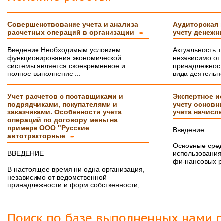
Защита прошла на отлично. Спасибо большое :)
Совершенствование учета и анализа
Аудиторская 
Яна
06.10.2017
расчетных операций в организации
учету денеж
➨
Большое спасибо Вам и автору!!! Это именно то,
что нужно!!!!!
Введение Необходимым условием
Актуальность 
Спасибо, что ВЫ есть!!!
функционирования экономической
независимо от
системы является своевременное и
принадлежност
полное выполнение ...
вида деятельно
Учет расчетов с поставщиками и
Экспертное и
подрядчиками, покупателями и
учету основн
заказчиками. Особенности учета
учета начисл
операций по договору мены на
примере ООО "Русские
Введение
автотракторные
➨
Основные сред
ВВЕДЕНИЕ
использования
фи-нансовых ре
В настоящее время ни одна организация,
независимо от ведомственной
принадлежности и форм собственности, ...
Поиск по базе выполненных нами р