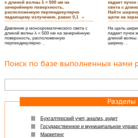
с длиной волны λ = 500 нм на
падает пучок
Вашим сотрудникам огромное спасибо за
зачернённую поверхность,
света с длин
курсовую работу!!! оценили на \5\!))
расположенную перпендикулярно
Найти ширину
Буду еще к Вам обращаться!!
СПАСИБО!!!
падающему излучению, равно 0,1
щели на экра
➨
Вера
07.03.18
Давление р монохроматического света с
На щель ширин
длиной волны λ = 500 нм на зачернённую
падает пучок 
Защита прошла на отлично. Спасибо большое :)
поверхность, расположенную
длиной волны 
перпендикулярно ...
ширину ...
Яна
06.10.2017
Большое спасибо Вам и автору!!! Это именно то,
что нужно!!!!!
Поиск по базе выполненных нами р
Спасибо, что ВЫ есть!!!
Разделы
Бухгалтерский учет, анализ, аудит
Государственное и муниципальное управ
Маркетинг