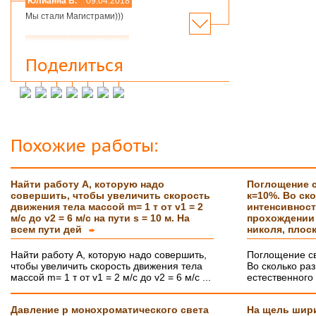
Юлианна В.
09.04.2018
Мы стали Магистрами)))
Николай А.
01.03.2018
Мария,добрый день! Спасибо большое.
Поделиться
Защитился на 4!всего доброго
Инна М.
14.03.2018
Добрый день,хочу выразить слова
благодарности Вашей и организации и тайному
исполнителю моей работы.Я сегодня
защитилась на 4!!!! Отзыв на сайт обязательно
Похожие работы:
прикреплю,друзьям и знакомым буду Вас
рекомендовать. Успехов Вам!!!
Найти работу А, которую надо
Поглощение с
Ольга С.
09.02.2018
совершить, чтобы увеличить скорость
к=10%. Во ск
Курсовая на "5"! Спасибо огромное!!!
движения тела массой m= 1 т от v1 = 2
интенсивност
После новогодних праздников буду снова Вам
м/с до v2 = 6 м/с на пути s = 10 м. На
прохождении 
писать, заказывать дипломную работу.
всем пути дей
николя, плос
➨
Ксения
16.01.2018
Найти работу А, которую надо совершить,
Поглощение св
Спасибо большое!!! Очень приятно с Вами
чтобы увеличить скорость движения тела
Во сколько ра
сотрудничать!
массой m= 1 т от v1 = 2 м/с до v2 = 6 м/с ...
естественного 
Ольга
14.01.2018
Давление р монохроматического света
На щель шири
Светлана, добрый день! Хочу сказать Вам и