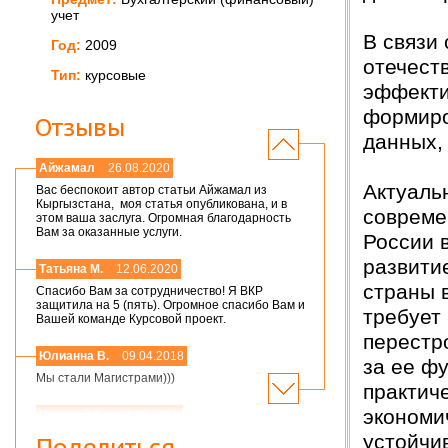
учет
В связи
Год:
2009
отечест
Тип:
курсовые
эффекти
формиро
Отзывы
данных,
Айжамал
26.08.2020
Актуаль
Вас беспокоит автор статьи Айжамал из
Кыргызстана, моя статья опубликована, и в
совреме
этом ваша заслуга. Огромная благодарность
Вам за оказанные услуги.
России 
развити
Татьяна М.
12.06.2020
страны 
Спасибо Вам за сотрудничество! Я ВКР
защитила на 5 (пять). Огромное спасибо Вам и
требует
Вашей команде Курсовой проект.
перестр
Юлианна В.
09.04.2018
за ее ф
Мы стали Магистрами)))
практич
экономи
Николай А.
01.03.2018
устойчи
Мария,добрый день! Спасибо большое.
Поделиться