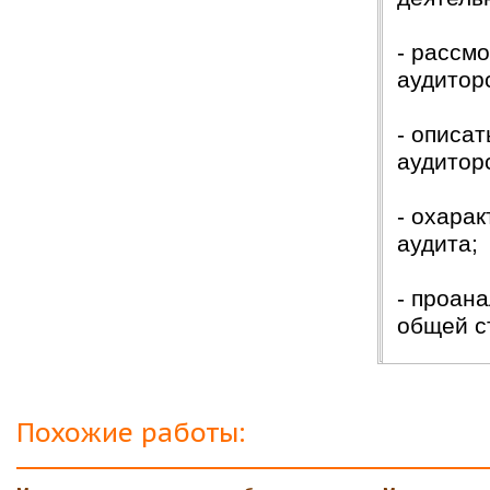
- рассм
аудитор
- описа
аудитор
- охара
аудита;
- проан
общей с
Похожие работы: