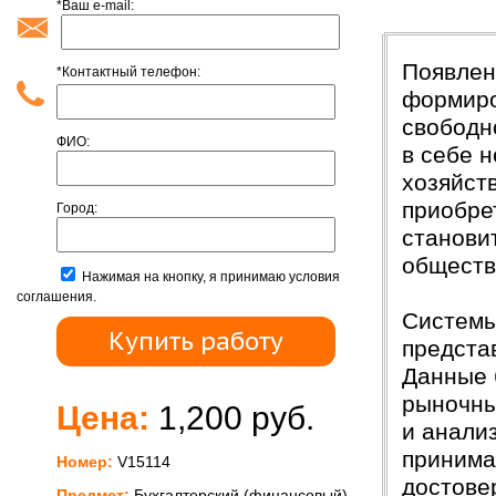
*Ваш e-mail:
Введени
Появлен
*Контактный телефон:
формиро
свободн
ФИО:
в себе 
хозяйст
приобре
Город:
станови
обществ
Нажимая на кнопку, я принимаю условия
соглашения.
Системы
предста
Данные 
рыночны
Цена:
1,200 руб.
и анали
принима
Номер:
V15114
достове
Предмет:
Бухгалтерский (финансовый)