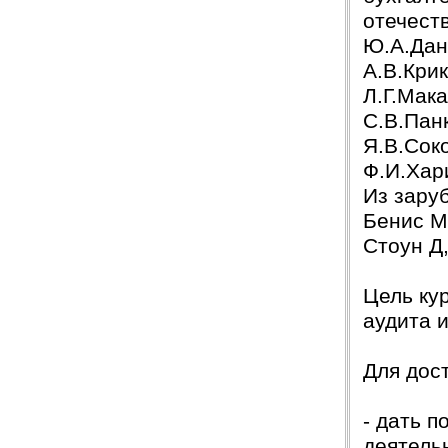
отечест
Защита прошла на отлично. Спасибо большое :)
Ю.А.Дан
Яна
06.10.2017
А.В.Крик
Большое спасибо Вам и автору!!! Это именно то,
Л.Г.Мак
что нужно!!!!!
Спасибо, что ВЫ есть!!!
С.В.Пан
Я.В.Соко
Ф.И.Хар
Из зару
Бенис М.
Стоун Д,
Цель ку
аудита 
Для дос
- дать 
деятель