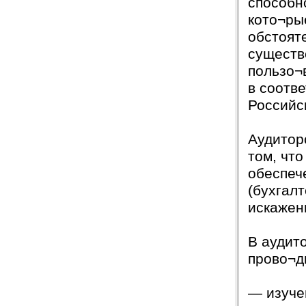
способн
кото¬ры
обстоят
существ
пользо¬
в соотв
Российс
Аудитор
том, чт
обеспеч
(бухгал
искажен
В аудит
прово¬д
— изуче