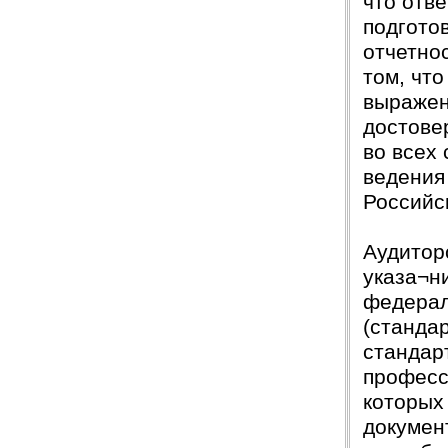
что отве
подгото
отчетно
том, что
выражен
достове
во всех
ведения
Российс
Аудитор
указа¬ни
федерал
(станда
стандар
професс
которых
докумен