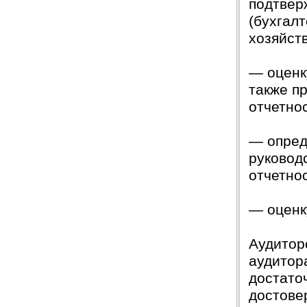
подтвер
(бухгал
хозяйст
— оценк
также п
отчетно
— опред
руковод
отчетно
— оценк
Аудитор
аудитор
достато
достове