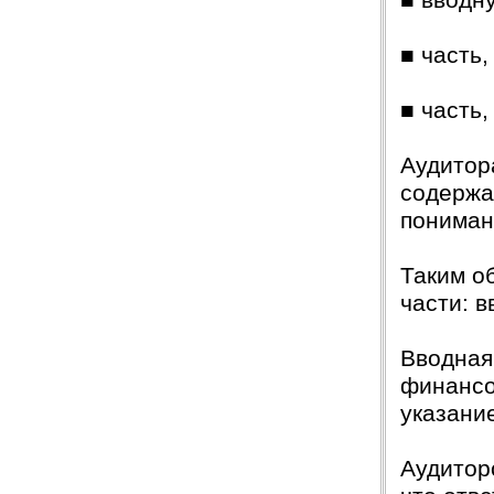
■ вводн
■ часть
■ часть
Аудитор
содержа
пониман
Таким о
части: 
Вводная
финансо
указани
Аудитор