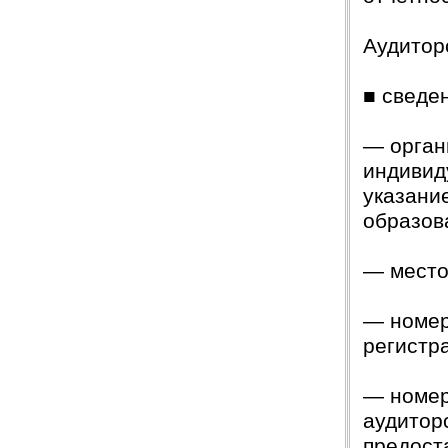
Защита прошла на отлично. Спасибо большое :)
Аудитор
Яна
06.10.2017
Большое спасибо Вам и автору!!! Это именно то,
■ сведе
что нужно!!!!!
Спасибо, что ВЫ есть!!!
— орган
индивид
указани
образов
— место
— номер
регистр
— номер
аудитор
предост