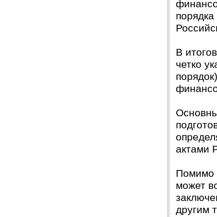
финансо
порядка
Российс
В итого
четко у
порядок)
финансо
Основны
подгото
определ
актами 
Помимо 
может в
заключе
другим 