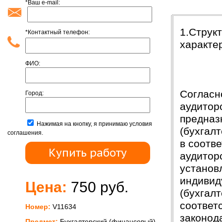
*Ваш e-mail:
Введени
1.Струк
*Контактный телефон:
характе
ФИО:
Согласн
Город:
аудитор
предназ
Нажимая на кнопку, я принимаю условия
(бухгал
соглашения.
в соотв
аудитор
установ
индивид
Цена:
750 руб.
(бухгал
соответс
Номер:
V11634
законод
Предмет:
Бухгалтерский (финансовый)