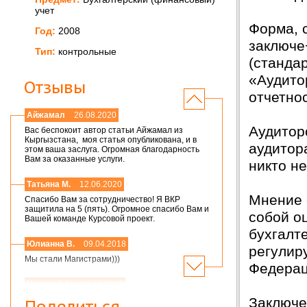
учет
Форма, 
Год:
2008
заключе
Тип:
контрольные
(станда
«Аудито
Отзывы
отчетно
Айжамал
26.08.2020
Аудитор
Вас беспокоит автор статьи Айжамал из
Кыргызстана, моя статья опубликована, и в
аудитор
этом ваша заслуга. Огромная благодарность
Вам за оказанные услуги.
никто не
Татьяна М.
12.06.2020
Мнение 
Спасибо Вам за сотрудничество! Я ВКР
защитила на 5 (пять). Огромное спасибо Вам и
собой о
Вашей команде Курсовой проект.
бухгалт
Юлианна В.
09.04.2018
регулир
Мы стали Магистрами)))
Федерац
Николай А.
01.03.2018
Заключе
Мария,добрый день! Спасибо большое.
Поделиться