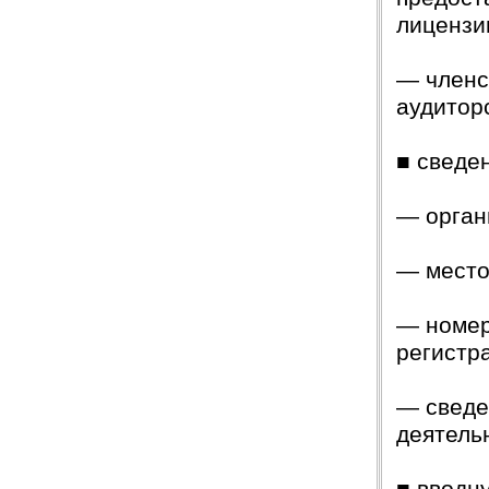
лицензи
— членс
аудитор
■ сведе
— орган
— место
— номер
регистр
— сведе
деятель