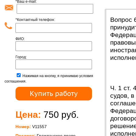
*Ваш e-mail:
Введени
Вопрос 
*Контактный телефон:
принуди
Федерац
ФИО:
правовы
иностра
исполне
Город:
Нажимая на кнопку, я принимаю условия
соглашения.
Ч. 1 ст
судов, 
соглаше
Федерац
Цена:
750 руб.
договор
решение
Номер:
V11557
исполне
Предмет:
Гражданское право