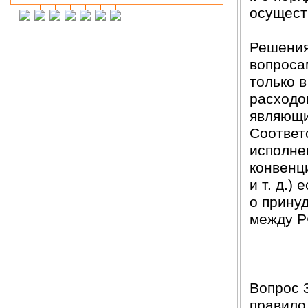
осущест
Инна М.
14.03.2018
Добрый день,хочу выразить слова
благодарности Вашей и организации и тайному
Решения
исполнителю моей работы.Я сегодня
защитилась на 4!!!! Отзыв на сайт обязательно
вопроса
прикреплю,друзьям и знакомым буду Вас
только 
рекомендовать. Успехов Вам!!!
расходо
Ольга С.
09.02.2018
являющи
Курсовая на "5"! Спасибо огромное!!!
Соответ
После новогодних праздников буду снова Вам
писать, заказывать дипломную работу.
исполне
конвенц
Ксения
16.01.2018
Спасибо большое!!! Очень приятно с Вами
и т. д.)
сотрудничать!
о прину
Ольга
14.01.2018
между Р
Светлана, добрый день! Хочу сказать Вам и
Вашим сотрудникам огромное спасибо за
курсовую работу!!! оценили на \5\!))
Буду еще к Вам обращаться!!
СПАСИБО!!!
Вопрос 
Вера
07.03.18
правило