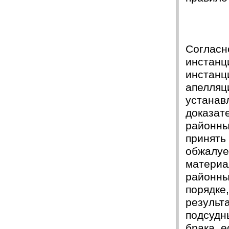
Защита прошла на отлично. Спасибо большое :)
Яна
06.10.2017
Большое спасибо Вам и автору!!! Это именно то,
что нужно!!!!!
Спасибо, что ВЫ есть!!!
Согласн
инстанц
инстанц
апелляц
устанав
доказат
районны
принять
обжалуе
материа
районны
порядке,
результа
подсудн
брака, е