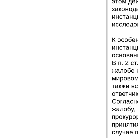
этом де
законод
инстанц
исследо
К особе
инстанц
основан
В п. 2 с
жалобе 
мировом
также в
ответчик
Согласн
жалобу,
прокуро
приняти
случае 