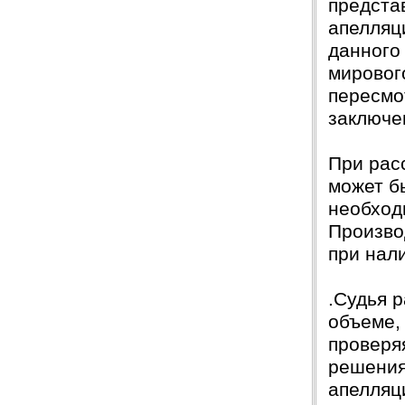
предста
апелляц
данного
мировог
пересмо
заключе
При рас
может бы
необход
Произво
при нал
.Судья 
объеме,
проверя
решения
апелляц