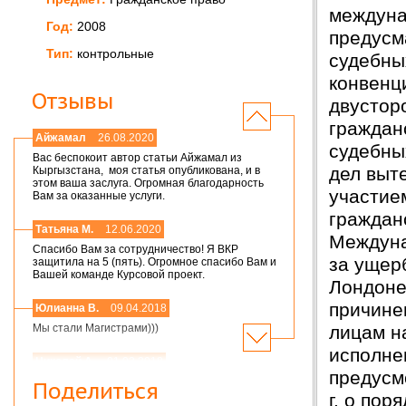
междуна
Год:
2008
предусм
Тип:
контрольные
судебны
конвенци
Отзывы
двустор
граждан
Айжамал
26.08.2020
судебны
Вас беспокоит автор статьи Айжамал из
дел выт
Кыргызстана, моя статья опубликована, и в
этом ваша заслуга. Огромная благодарность
участие
Вам за оказанные услуги.
гражданс
Татьяна М.
12.06.2020
Междуна
Спасибо Вам за сотрудничество! Я ВКР
за ущерб
защитила на 5 (пять). Огромное спасибо Вам и
Вашей команде Курсовой проект.
Лондоне
причине
Юлианна В.
09.04.2018
лицам на
Мы стали Магистрами)))
исполне
Николай А.
01.03.2018
предусм
Мария,добрый день! Спасибо большое.
Поделиться
Защитился на 4!всего доброго
г. о пор