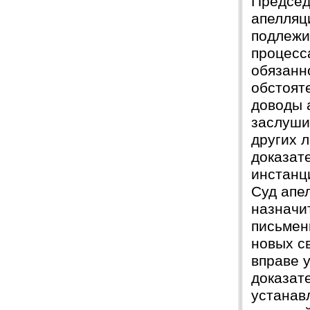
Председ
апелляц
подлежи
процесс
обязанн
обстоят
доводы 
заслуши
других 
доказат
инстанц
Суд апе
назначи
письмен
новых св
вправе 
доказат
устанав