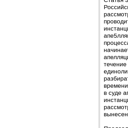
Статья 
Российс
рассмот
проводи
инстанци
апе5лля
процесс
начинае
апелляц
течение
единоли
разбира
времени
в суде а
инстанц
рассмот
вынесен