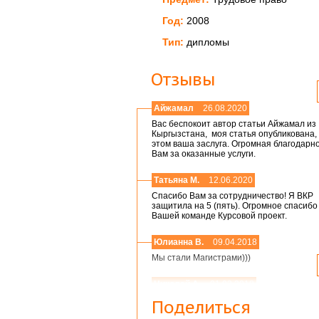
Год:
2008
Тип:
дипломы
Отзывы
Айжамал
26.08.2020
Вас беспокоит автор статьи Айжамал из
Кыргызстана, моя статья опубликована, 
этом ваша заслуга. Огромная благодарн
Вам за оказанные услуги.
Татьяна М.
12.06.2020
Спасибо Вам за сотрудничество! Я ВКР
защитила на 5 (пять). Огромное спасибо
Вашей команде Курсовой проект.
Юлианна В.
09.04.2018
Мы стали Магистрами)))
Николай А.
01.03.2018
Мария,добрый день! Спасибо большое.
Поделиться
Защитился на 4!всего доброго