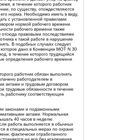
ремя, в течение которого работник
нии, по существу, отождествляются
 его норма. Необходимо иметь в виду,
дать с установленной правилами
говором нормой рабочего времени.
ьности рабочего времени также
и отсюда правовыми последствиями
отника к такой работе в нарушение
нять. В подобных случаях следует
 которое дано в Конвенции МОТ N 30
иод, в течение которого трудящийся
ные определения рабочего времени
оторого работник обязан выполнять
плачено работодателем в
ми актами и трудовым договором.
и трудовые обязанности в течение
ать работнику соответствующее
ими законами и подзаконными
ормативными актами. Нормальная
ышать 40 часов в неделю.
сли работа выполняется в обычных
тся в специальных мерах по охране
мени, фактически отработанного
остраняется на все без исключения