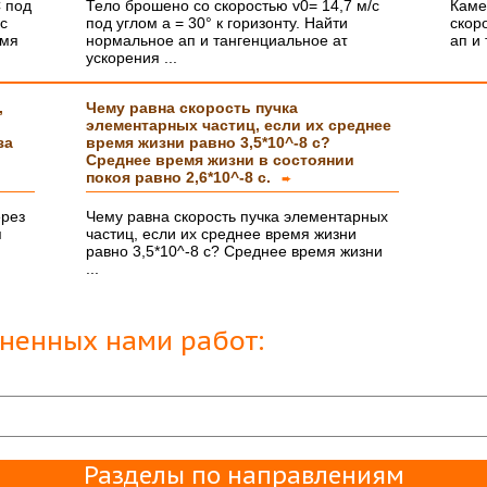
ьшое :)
 под
Тело брошено со скоростью v0= 14,7 м/с
Каме
ус
под углом а = 30° к горизонту. Найти
скор
емя
нормальное ап и тангенциальное аτ
ап и
ускорения ...
енно то,
,
Чему равна скорость пучка
элементарных частиц, если их среднее
за
время жизни равно 3,5*10^-8 с?
Среднее время жизни в состоянии
покоя равно 2,6*10^-8 с.
➨
ерез
Чему равна скорость пучка элементарных
я
частиц, если их среднее время жизни
равно 3,5*10^-8 с? Среднее время жизни
...
лненных нами работ:
Разделы по направлениям