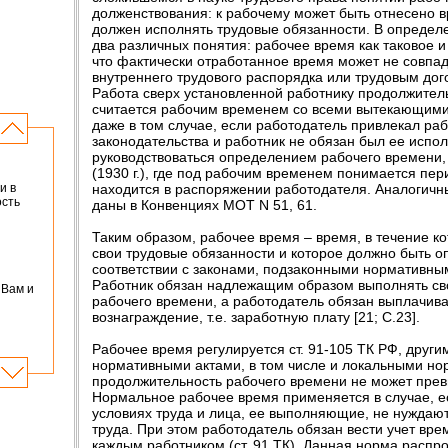
долженствования: к рабочему может быть отнесено в
должен исполнять трудовые обязанности. В определе
два различных понятия: рабочее время как таковое и
что фактически отработанное время может не совпа
внутреннего трудового распорядка или трудовым до
Работа сверх установленной работнику продолжител
считается рабочим временем со всеми вытекающим
даже в том случае, если работодатель привлекал раб
законодательства и работник не обязан был ее испол
руководствоваться определением рабочего времени,
(1930 г.), где под рабочим временем понимается пер
находится в распоряжении работодателя. Аналогич
и в
ость
даны в Конвенциях МОТ N 51, 61.
Таким образом, рабочее время – время, в течение к
свои трудовые обязанности и которое должно быть о
соответствии с законами, подзаконными нормативны
Работник обязан надлежащим образом выполнять сво
 Вам и
рабочего времени, а работодатель обязан выплачив
вознаграждение, т.е. заработную плату [21; С.23].
Рабочее время регулируется ст. 91-105 ТК РФ, друг
нормативными актами, в том числе и локальными н
продолжительность рабочего времени не может прев
Нормальное рабочее время применяется в случае, е
условиях труда и лица, ее выполняющие, не нуждаю
труда. При этом работодатель обязан вести учет вре
каждым работником (ст. 91 ТК). Данная норма распр