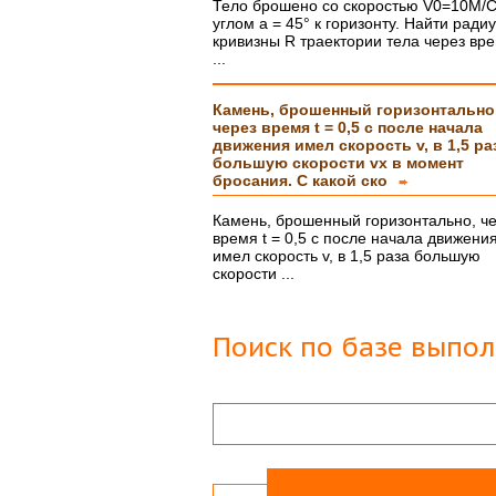
Защита прошла на отлично. Спасибо бол
Тело брошено со скоростью V0=10M/C
углом а = 45° к горизонту. Найти ради
кривизны R траектории тела через вр
Яна
06.10.2017
...
Большое спасибо Вам и автору!!! Это им
что нужно!!!!!
Спасибо, что ВЫ есть!!!
Камень, брошенный горизонтально
через время t = 0,5 с после начала
движения имел скорость v, в 1,5 ра
большую скорости vx в момент
бросания. С какой ско
➨
Камень, брошенный горизонтально, ч
время t = 0,5 с после начала движени
имел скорость v, в 1,5 раза большую
скорости ...
Поиск по базе выпо