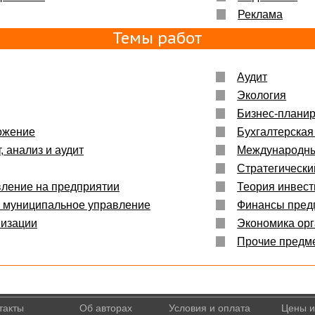
Реклама
Темы работ
Аудит
Экология
Бизнес-плани
ожение
Бухгалтерская
, анализ и аудит
Международн
Стратегическ
вление на предприятии
Теория инвес
и муниципальное управление
Финансы пред
низации
Экономика ор
Прочие предм
такты
Об авторах
Условия и оплата
Цены и