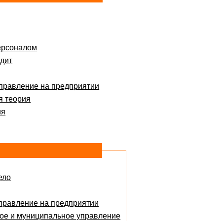
ерсоналом
дит
правление на предприятии
я теория
ия
ело
правление на предприятии
ое и муниципальное управление