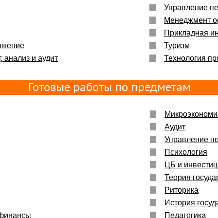
Управление п
Менеджмент о
Прикладная и
ожение
Туризм
, анализ и аудит
Технология пр
Готовые работы по предметам
Микроэкономи
Аудит
Управление п
Психология
ЦБ и инвести
Теория госуда
Риторика
История госуд
 финансы
Педагогика