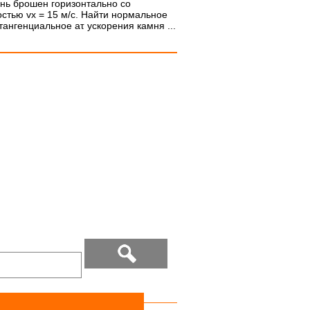
нь брошен горизонтально со
остью vx = 15 м/с. Найти нормальное
 тангенциальное аτ ускорения камня ...