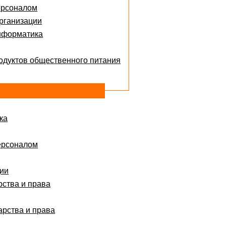
ерсоналом
рганизации
нформатика
одуктов общественного питания
ка
ерсоналом
ции
рства и права
арства и права