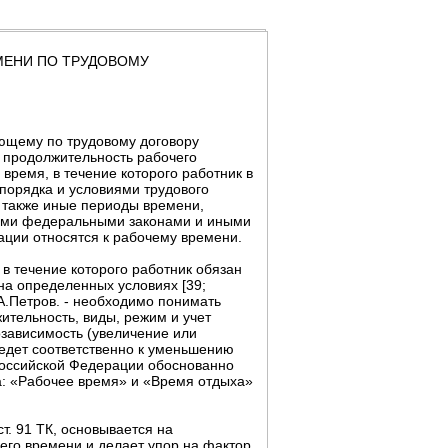
ЕМЕНИ ПО ТРУДОВОМУ
тающему по трудовому договору
 продолжительность рабочего
 время, в течение которого работник в
спорядка и условиями трудового
а также иные периоды времени,
гими федеральными законами и иными
ции относятся к рабочему времени.
в течение которого работник обязан
на определенных условиях [39;
 А.Петров. - необходимо понимать
ительность, виды, режим и учет
озависимость (увеличение или
едет соответственно к уменьшению
Российской Федерации обоснованно
а: «Рабочее время» и «Время отдыха»
т. 91 ТК, основывается на
его времени и делает упор на фактор