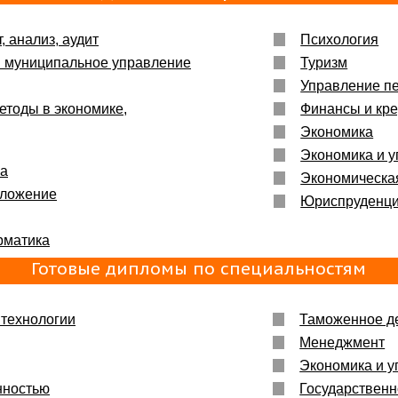
, анализ, аудит
Психология
и муниципальное управление
Туризм
Управление п
етоды в экономике,
Финансы и кре
Экономика
Экономика и у
ка
Экономическа
бложение
Юриспруденц
рматика
Готовые дипломы по специальностям
технологии
Таможенное д
Менеджмент
Экономика и у
нностью
Государственн