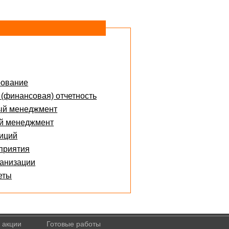
рование
 (финансовая) отчетность
ый менеджмент
ий менеджмент
тиций
приятия
ганизации
еты
 акции
Готовые работы