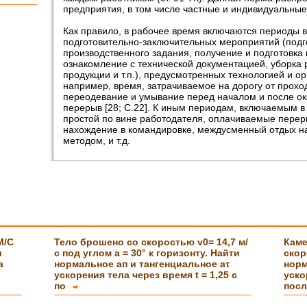
предприятия, в том числе частные и индивидуальные
Как правило, в рабочее время включаются периоды 
подготовительно-заключительных мероприятий (подг
тайному
производственного задания, получение и подготовка
тельно
ознакомление с технической документацией, уборка р
с
продукции и т.п.), предусмотренных технологией и ор
например, время, затрачиваемое на дорогу от прохо
переодевание и умывание перед началом и после ок
перерыв [28; С.22]. К иным периодам, включаемым в
простой по вине работодателя, оплачиваемые перер
нахождение в командировке, междусменный отдых н
а Вам
методом, и т.д.
ми
м и
а
M/C
Тело брошено со скоростью v0= 14,7 м/
Каме
и
с под углом а = 30° к горизонту. Найти
скор
а
нормальное ап и тангенциальное аτ
норм
ускорения тела через время t = 1,25 с
уско
по
посл
➨