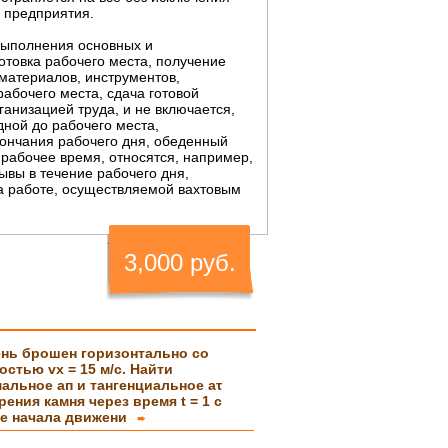
 предприятия.
выполнения основных и
отовка рабочего места, получение
 материалов, инструментов,
абочего места, сдача готовой
ганизацией труда, и не включается,
дной до рабочего места,
ончания рабочего дня, обеденный
 рабочее время, относятся, например,
ывы в течение рабочего дня,
а работе, осуществляемой вахтовым
3,000 руб.
нь брошен горизонтально со
остью vx = 15 м/с. Найти
альное ап и тангенциальное аτ
рения камня через время t = 1 с
е начала движени
➨