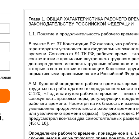
Введение
Содержание
Литература
Глава 1. ОБЩАЯ ХАРАКТЕРИСТИКА РАБОЧЕГО ВР
ЗАКОНОДАТЕЛЬСТВУ РОССИЙСКОЙ ФЕДЕРАЦИИ
1.1. Понятие и продолжительность рабочего времени
В пункте 5 ст. 37 Конституции РФ сказано, что рабо
гарантируется установленная федеральным законом
времени. Согласно ст. 91 ТК РФ, рабочее время – это
соответствии с правилами внутреннего трудового ра
договора должен исполнять трудовые обязанности, 
которые в соответствии с настоящим Кодексом, дру
нормативными правовыми актами Российской Федера
словия
А.М. Куренной определяет рабочее время как время, 
трудиться на работодателя в определенном месте и 
С.120]. «Под институтом рабочего времени. – пишет
совокупность правовых норм, регулирующих продолж
рабочего времени. Несмотря на их близость и взаим
уменьшение продолжительности рабочего времени в
или увеличению времени отдыха), Трудовой кодекс 
.
предусмотрел все-таки два самостоятельных раздел
[45; С.18].
Определение рабочего времени, приведенное в ч. 1 с
сложившемся в науке трудового права понятии рабоч