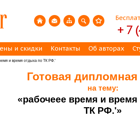
Бесплат
+ 7 
ены и скидки
Контакты
Об авторах
Ст
емя и время отдыха по ТК РФ.'
Готовая дипломная
на тему:
«рабочеее время и время
ТК РФ.'»