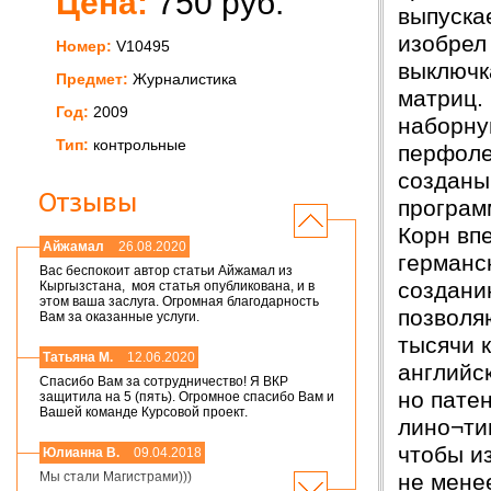
Цена:
750 руб.
выпускае
изобрел
Номер:
V10495
выключк
Предмет:
Журналистика
матриц.
Год:
2009
наборну
Тип:
контрольные
перфоле
созданы
Отзывы
програм
Корн вп
Айжамал
26.08.2020
германс
Вас беспокоит автор статьи Айжамал из
создани
Кыргызстана, моя статья опубликована, и в
этом ваша заслуга. Огромная благодарность
позволя
Вам за оказанные услуги.
тысячи к
Татьяна М.
12.06.2020
английс
Спасибо Вам за сотрудничество! Я ВКР
но пате
защитила на 5 (пять). Огромное спасибо Вам и
Вашей команде Курсовой проект.
лино¬ти
чтобы и
Юлианна В.
09.04.2018
не мене
Мы стали Магистрами)))