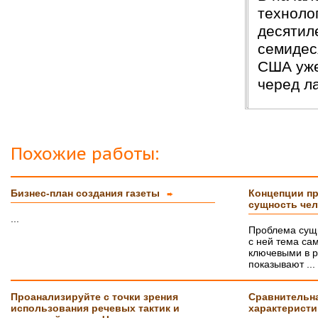
Буду еще к Вам обращаться!!
технолог
СПАСИБО!!!
десятил
Вера
07.03.18
семидес
Защита прошла на отлично. Спасибо большое :)
США уже
Яна
06.10.2017
черед л
Большое спасибо Вам и автору!!! Это именно то,
что нужно!!!!!
Спасибо, что ВЫ есть!!!
Похожие работы:
Бизнес-план создания газеты
Концепции пр
➨
сущность че
...
Проблема сущн
с ней тема са
ключевыми в р
показывают ...
Проанализируйте с точки зрения
Сравнительн
использования речевых тактик и
характерист