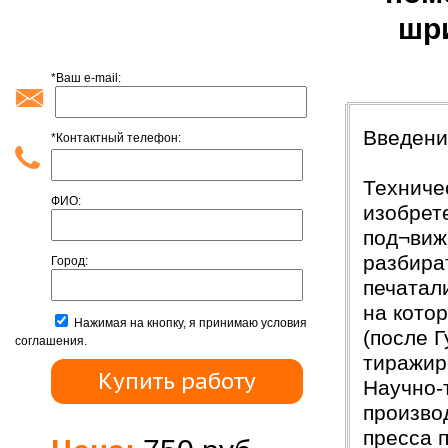
шр
*Ваш e-mail:
Введени
Введени
*Контактный телефон:
Техниче
ФИО:
изобрет
под¬виж
разбират
Город:
печатал
на кото
Нажимая на кнопку, я принимаю условия
(после 
соглашения.
тиражир
Научно-
производ
пресса 