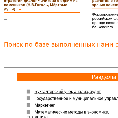
стратегий диалог Чичикова с одним из
расчетов с то
помещиков (Н.В.Гоголь, Мёртвые
зрения клиен
души).
➨
Формирование
...
российском ф
прежде всего 
банковского ...
Поиск по базе выполненных нами р
Разделы
Бухгалтерский учет, анализ, аудит
Государственное и муниципальное управ
Маркетинг
Математические методы в экономике,
статистика