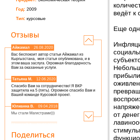
количес
Год:
2009
ведёт к
Тип:
курсовые
Еще одн
Отзывы
Инфляци
Айжамал
26.08.2020
социаль
Вас беспокоит автор статьи Айжамал из
субъект
Кыргызстана, моя статья опубликована, и в
этом ваша заслуга. Огромная благодарность
Небольш
Вам за оказанные услуги.
прибыли
Татьяна М.
12.06.2020
оживлен
Спасибо Вам за сотрудничество! Я ВКР
превращ
защитила на 5 (пять). Огромное спасибо Вам и
Вашей команде Курсовой проект.
воспрои
напряже
Юлианна В.
09.04.2018
от денег
Мы стали Магистрами)))
лавиноо
Николай А.
01.03.2018
стимулы
Мария,добрый день! Спасибо большое.
Поделиться
Защитился на 4!всего доброго
функцио