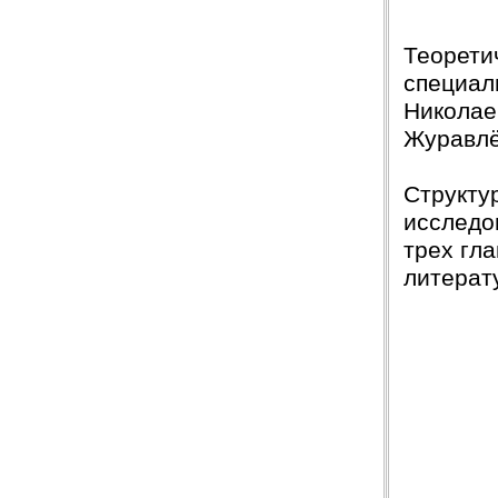
Теорети
специал
Николаев
Журавлё
Структу
исследов
трех гл
литерат