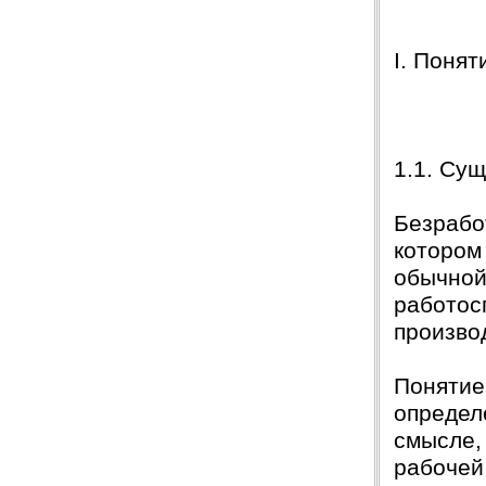
I. Поня
1.1. Су
Безрабо
котором
обычной 
работос
производ
Понятие
определ
смысле,
рабочей