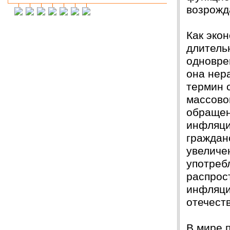
возрожд
Инна М.
14.03.2018
Добрый день,хочу выразить слова
благодарности Вашей и организации и тайному
Как эко
исполнителю моей работы.Я сегодня
защитилась на 4!!!! Отзыв на сайт обязательно
длитель
прикреплю,друзьям и знакомым буду Вас
одновре
рекомендовать. Успехов Вам!!!
она нер
Ольга С.
09.02.2018
термин с
Курсовая на "5"! Спасибо огромное!!!
массово
После новогодних праздников буду снова Вам
писать, заказывать дипломную работу.
обращен
инфляци
Ксения
16.01.2018
Спасибо большое!!! Очень приятно с Вами
граждан
сотрудничать!
увеличе
Ольга
14.01.2018
употреб
Светлана, добрый день! Хочу сказать Вам и
распрос
Вашим сотрудникам огромное спасибо за
курсовую работу!!! оценили на \5\!))
инфляци
Буду еще к Вам обращаться!!
отечеств
СПАСИБО!!!
Вера
07.03.18
В мире п