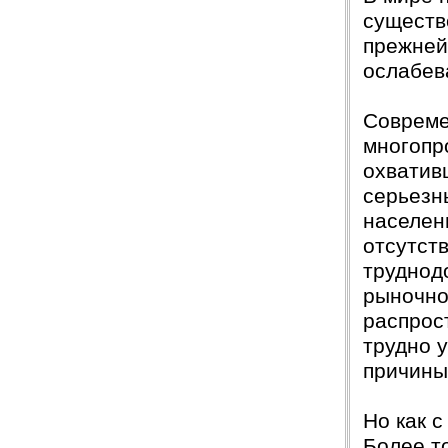
Защита прошла на отлично. Спасибо большое :)
существ
Яна
06.10.2017
прежней
Большое спасибо Вам и автору!!! Это именно то,
ослабева
что нужно!!!!!
Спасибо, что ВЫ есть!!!
Совреме
многопр
охватив
серьезн
населен
отсутств
труднод
рыночно
распрост
трудно 
причины
Но как с
Более т