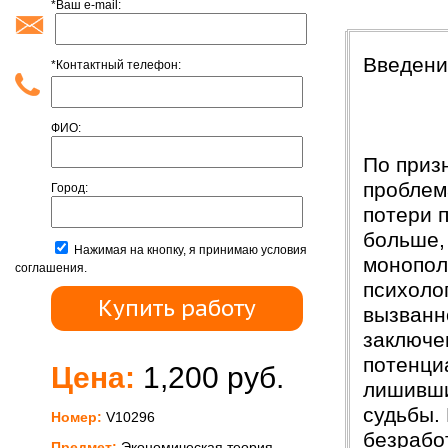
*Ваш e-mail:
Введени
Введени
*Контактный телефон:
ФИО:
По приз
проблем
Город:
потери 
больше,
Нажимая на кнопку, я принимаю условия
монопол
соглашения.
психоло
вызванн
заключе
потенци
Цена:
1,200 руб.
лишивши
судьбы.
Номер:
V10296
безрабо
Предмет:
Экономическая теория