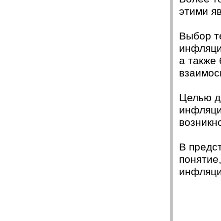
этими я
Выбор т
инфляци
а также
взаимос
Целью д
инфляци
возникн
В предс
понятие
инфляци