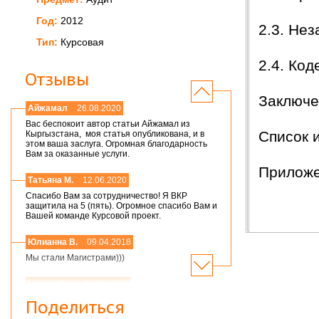
Год:
2012
2.3. Не
Тип:
Курсовая
2.4. Ко
Отзывы
Заключ
Айжамал
26.08.2020
Вас беспокоит автор статьи Айжамал из
Список 
Кыргызстана, моя статья опубликована, и в
этом ваша заслуга. Огромная благодарность
Вам за оказанные услуги.
Прилож
Татьяна М.
12.06.2020
Спасибо Вам за сотрудничество! Я ВКР
защитила на 5 (пять). Огромное спасибо Вам и
Вашей команде Курсовой проект.
Юлианна В.
09.04.2018
Мы стали Магистрами)))
Николай А.
01.03.2018
Мария,добрый день! Спасибо большое.
Поделиться
Защитился на 4!всего доброго