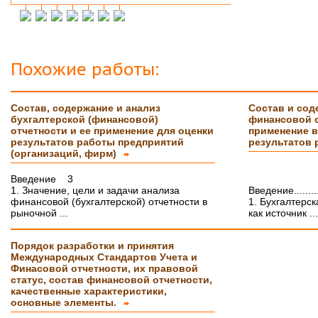
Инна М.
14.03.2018
Добрый день,хочу выразить слова
благодарности Вашей и организации и тайному
исполнителю моей работы.Я сегодня
защитилась на 4!!!! Отзыв на сайт обязательно
Похожие работы:
прикреплю,друзьям и знакомым буду Вас
рекомендовать. Успехов Вам!!!
Состав, содержание и анализ
Состав и сод
Ольга С.
09.02.2018
бухгалтерской (финансовой)
финансовой о
Курсовая на "5"! Спасибо огромное!!!
отчетности и ее применение для оценки
применение в
После новогодних праздников буду снова Вам
результатов работы предприятий
результатов 
писать, заказывать дипломную работу.
(организаций, фирм)
➨
Ксения
16.01.2018
Введение 3
Спасибо большое!!! Очень приятно с Вами
1. Значение, цели и задачи анализа
Введение.............
сотрудничать!
финансовой (бухгалтерской) отчетности в
1. Бухгалтерс
рыночной ...
как источник ...
Ольга
14.01.2018
Светлана, добрый день! Хочу сказать Вам и
Порядок разработки и принятия
Вашим сотрудникам огромное спасибо за
Международных Стандартов Учета и
курсовую работу!!! оценили на \5\!))
Финасовой отчетности, их правовой
Буду еще к Вам обращаться!!
СПАСИБО!!!
статус, состав финансовой отчетности,
качественные характеристики,
основные элементы.
Вера
07.03.18
➨