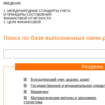
Защита прошла на отлично. Спасибо большое :)
ВВЕДЕНИЕ
Яна
06.10.2017
1. МЕЖДУНАРОДНЫЕ СТАНДАРТЫ УЧЕТА
И ПРИНЦИПЫ СОСТАВЛЕНИЯ
Большое спасибо Вам и автору!!! Это именно то,
что нужно!!!!!
ФИНАНСОВОЙ ОТЧЕТНОСТИ
Спасибо, что ВЫ есть!!!
2. ЦЕЛИ ФИНАНСОВОЙ ...
Поиск по базе выполненных нами р
Разделы
Бухгалтерский учет, анализ, аудит
Государственное и муниципальное управ
Маркетинг
Математические методы в экономике,
статистика