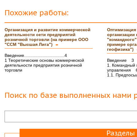
Вера
07.03.18
Защита прошла на отлично. Спасибо большое :)
Похожие работы:
Яна
06.10.2017
Большое спасибо Вам и автору!!! Это именно то,
Организация и развитие коммерческой
Оптимизация
что нужно!!!!!
деятельности сети предприятий
организации 
Спасибо, что ВЫ есть!!!
розничной торговли (на примере ООО
"командного"
"ССМ "Высшая Лига")
примере орг
➨
геофизика")
Введение.................................4
1 Теоретические основы коммерческой
Введение 3
деятельности предприятия розничной
1. Командный 
торговли
управления 
1.1. Предпосыл
Поиск по базе выполненных нами р
Разделы