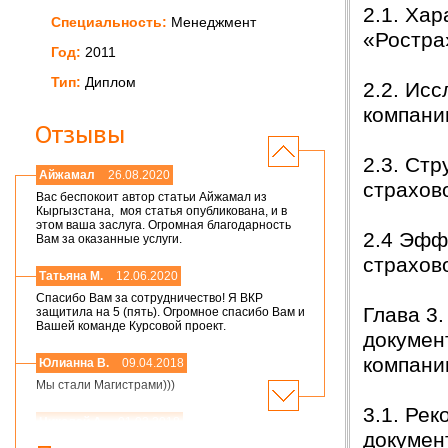
2.1. Ха
Специальность:
Менеджмент
«Ростр
Год:
2011
Тип:
Диплом
2.2. Ис
компан
Отзывы
2.3. Ст
Айжамал
26.08.2020
страхов
Вас беспокоит автор статьи Айжамал из
Кыргызстана, моя статья опубликована, и в
этом ваша заслуга. Огромная благодарность
2.4 Эфф
Вам за оказанные услуги.
страхов
Татьяна М.
12.06.2020
Спасибо Вам за сотрудничество! Я ВКР
Глава 3
защитила на 5 (пять). Огромное спасибо Вам и
Вашей команде Курсовой проект.
докумен
компан
Юлианна В.
09.04.2018
Мы стали Магистрами)))
3.1. Ре
Николай А.
01.03.2018
докуме
Мария,добрый день! Спасибо большое.