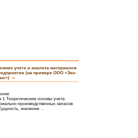
ояние учета и анализа материалов
редприятии (на примере ООО «Эко-
ис»)
➨
ение
а 1 Теоретические основы учета
риально-производственных запасов
Сущность, значение ...