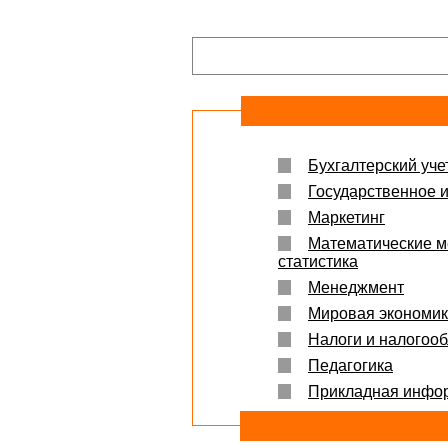
СПАСИБО!!!
Вера
07.03.18
Защита прошла на отлично. Спасибо бол
Яна
06.10.2017
Большое спасибо Вам и автору!!! Это им
что нужно!!!!!
Спасибо, что ВЫ есть!!!
Бухгалтерский учет
Государственное 
Маркетинг
Математические м
статистика
Менеджмент
Мировая экономи
Налоги и налогоо
Педагогика
Прикладная инфо