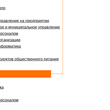
ело
правление на предприятии
ое и муниципальное управление
ерсоналом
рганизации
нформатика
одуктов общественного питания
ка
ерсоналом