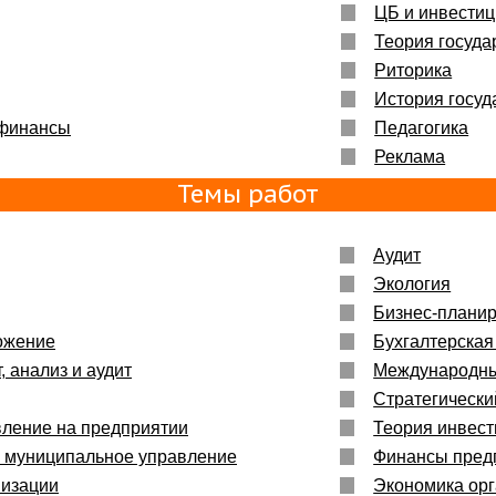
ЦБ и инвести
Теория госуда
Риторика
История госуд
 финансы
Педагогика
Реклама
Темы работ
Аудит
Экология
Бизнес-плани
ожение
Бухгалтерская
, анализ и аудит
Международн
Стратегическ
вление на предприятии
Теория инвес
и муниципальное управление
Финансы пред
низации
Экономика ор