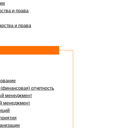
ции
рства и права
арства и права
рование
 (финансовая) отчетность
ый менеджмент
ий менеджмент
тиций
приятия
ганизации