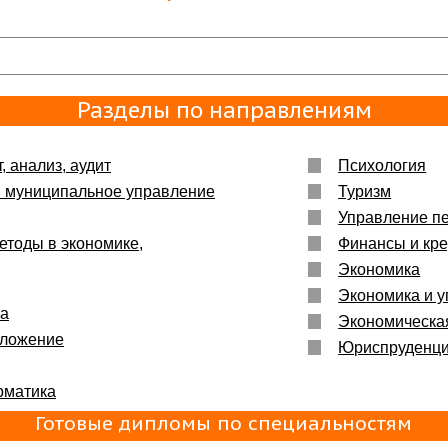
ьшое :)
Разделы по направлениям
енно то,
, анализ, аудит
Психология
и муниципальное управление
Туризм
Управление п
етоды в экономике,
Финансы и кре
Экономика
Экономика и у
ка
Экономическа
бложение
Юриспруденц
рматика
Готовые дипломы по специальностям