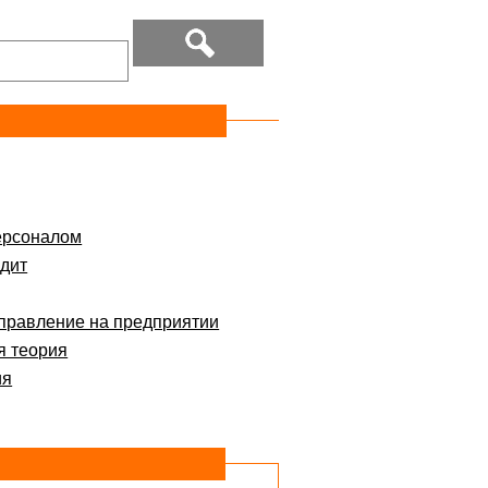
ерсоналом
дит
правление на предприятии
я теория
ия