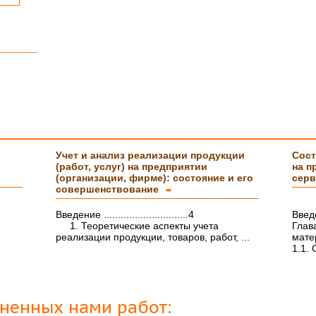
тайному
тельно
с
Учет и анализ реализации продукции
Сост
(работ, услуг) на предприятии
на п
(организации, фирме): состояние и его
серв
а Вам
совершенствование
➨
Введение ..............................4
Введ
1. Теоретические аспекты учета
Глав
ми
реализации продукции, товаров, работ, ...
мате
1.1. 
м и
а
лненных нами работ: