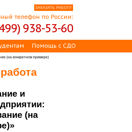
ЗАКАЗАТЬ РАБОТУ
ный телефон по России:
(499) 938-53-60
удентам
Помощь с СДО
ние (на конкретном примере)
 работа
ние и
едприятии:
ание (на
е)»