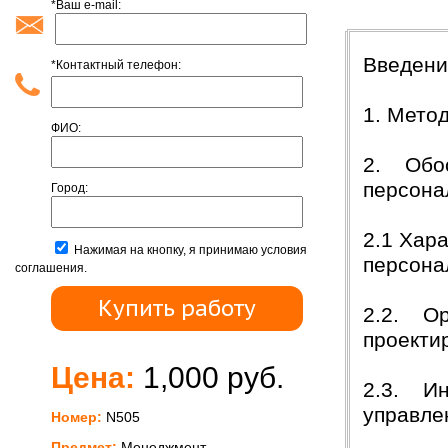
*Ваш e-mail:
Содержан
Введен
*Контактный телефон:
1. Мето
ФИО:
2. Обос
персон
Город:
2.1 Хар
Нажимая на кнопку, я принимаю условия
персон
соглашения.
2.2. Ор
проекти
Цена:
1,000 руб.
2.3. Ин
управле
Номер:
N505
Предмет:
Менеджмент