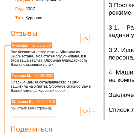
3.Поста
Год:
2007
режиме
Тип:
Курсовая
3.1. Ра
Отзывы
задачи 
Айжамал
26.08.2020
3.2. Ис
Вас беспокоит автор статьи Айжамал из
персона
Кыргызстана, моя статья опубликована, и в
этом ваша заслуга. Огромная благодарность
Вам за оказанные услуги.
4. Маши
Татьяна М.
12.06.2020
на комп
Спасибо Вам за сотрудничество! Я ВКР
защитила на 5 (пять). Огромное спасибо Вам и
Вашей команде Курсовой проект.
Заключ
Юлианна В.
09.04.2018
Список 
Мы стали Магистрами)))
Николай А.
01.03.2018
Мария,добрый день! Спасибо большое.
Поделиться
Защитился на 4!всего доброго