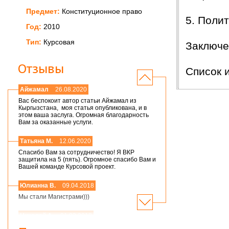
Предмет:
Конституционное право
5. Поли
Год:
2010
Тип:
Курсовая
Заключ
Отзывы
Список 
Айжамал
26.08.2020
Вас беспокоит автор статьи Айжамал из
Кыргызстана, моя статья опубликована, и в
этом ваша заслуга. Огромная благодарность
Вам за оказанные услуги.
Татьяна М.
12.06.2020
Спасибо Вам за сотрудничество! Я ВКР
защитила на 5 (пять). Огромное спасибо Вам и
Вашей команде Курсовой проект.
Юлианна В.
09.04.2018
Мы стали Магистрами)))
Николай А.
01.03.2018
Мария,добрый день! Спасибо большое.