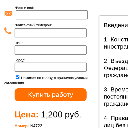
*Ваш e-mail:
Содержан
Введен
*Контактный телефон:
1. Конс
ФИО:
иностра
2. Въез
Город:
Федерац
граждан
Нажимая на кнопку, я принимаю условия
соглашения.
3. Врем
постоян
граждан
Цена:
1,200 руб.
4. Прав
лиц без
Номер:
N4722