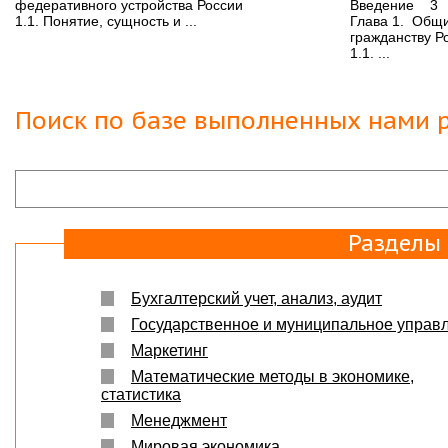
Вера
07.03.18
федеративного устройства России
Введение 3
1.1. Понятие, сущность и ...
Глава 1. Общ
Защита прошла на отлично. Спасибо большое :)
гражданству 
1.1. ...
Яна
06.10.2017
Большое спасибо Вам и автору!!! Это именно то,
что нужно!!!!!
Поиск по базе выполненных нами р
Спасибо, что ВЫ есть!!!
Разделы
Бухгалтерский учет, анализ, аудит
Государственное и муниципальное управ
Маркетинг
Математические методы в экономике,
статистика
Менеджмент
Мировая экономика