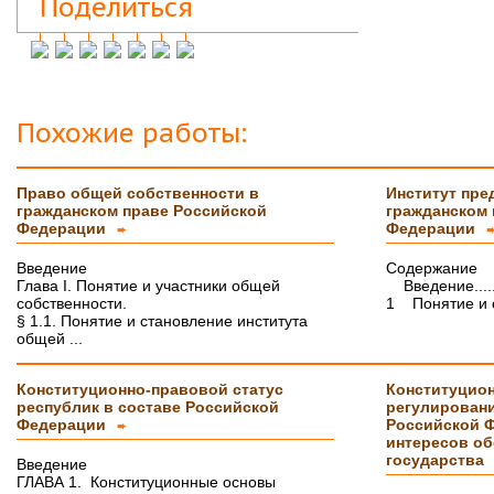
Поделиться
Защитился на 4!всего доброго
Инна М.
14.03.2018
Добрый день,хочу выразить слова
благодарности Вашей и организации и тайному
исполнителю моей работы.Я сегодня
защитилась на 4!!!! Отзыв на сайт обязательно
Похожие работы:
прикреплю,друзьям и знакомым буду Вас
рекомендовать. Успехов Вам!!!
Право общей собственности в
Институт пре
Ольга С.
09.02.2018
гражданском праве Российской
гражданском 
Курсовая на "5"! Спасибо огромное!!!
Федерации
Федерации
➨
После новогодних праздников буду снова Вам
писать, заказывать дипломную работу.
Введение
Содержание
Глава I. Понятие и участники общей
Введение........
Ксения
16.01.2018
собственности.
1 Понятие и с
Спасибо большое!!! Очень приятно с Вами
§ 1.1. Понятие и становление института
сотрудничать!
общей ...
Ольга
14.01.2018
Конституционно-правовой статус
Конституцио
Светлана, добрый день! Хочу сказать Вам и
республик в составе Российской
регулировани
Вашим сотрудникам огромное спасибо за
Федерации
Российской Ф
курсовую работу!!! оценили на \5\!))
➨
интересов об
Буду еще к Вам обращаться!!
СПАСИБО!!!
государства
Введение
ГЛАВА 1. Конституционные основы