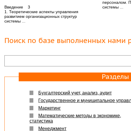
Защита прошла на отлично. Спасибо большое :)
персоналом. 
Введение 3
системы ...
1. Теоретические аспекты управления
Яна
06.10.2017
развитием организационных структур
Большое спасибо Вам и автору!!! Это именно то,
системы ...
что нужно!!!!!
Спасибо, что ВЫ есть!!!
Поиск по базе выполненных нами р
Разделы
Бухгалтерский учет, анализ, аудит
Государственное и муниципальное управ
Маркетинг
Математические методы в экономике,
статистика
Менеджмент