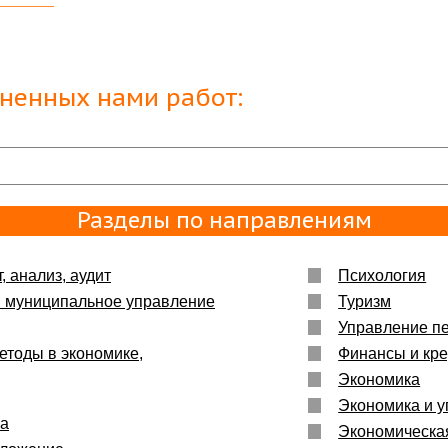
тайному
тельно
лненных нами работ:
с
а Вам
Разделы по направлениям
ми
, анализ, аудит
Психология
и муниципальное управление
Туризм
Управление п
м и
а
етоды в экономике,
Финансы и кре
Экономика
Экономика и у
ка
Экономическа