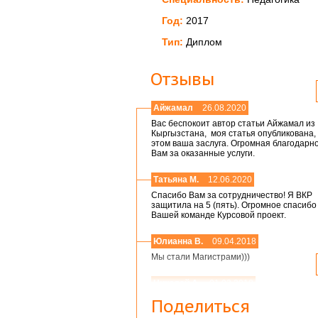
Год:
2017
Тип:
Диплом
Отзывы
Айжамал
26.08.2020
Вас беспокоит автор статьи Айжамал из
Кыргызстана, моя статья опубликована, 
этом ваша заслуга. Огромная благодарн
Вам за оказанные услуги.
Татьяна М.
12.06.2020
Спасибо Вам за сотрудничество! Я ВКР
защитила на 5 (пять). Огромное спасибо
Вашей команде Курсовой проект.
Юлианна В.
09.04.2018
Мы стали Магистрами)))
Николай А.
01.03.2018
Мария,добрый день! Спасибо большое.
Поделиться
Защитился на 4!всего доброго