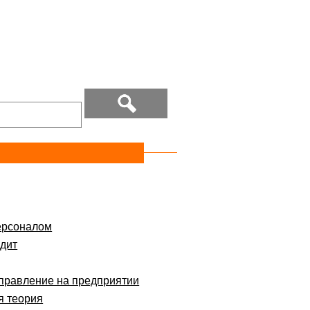
ерсоналом
дит
правление на предприятии
я теория