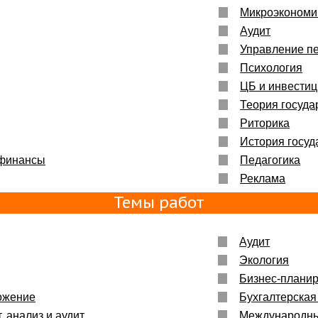
Микроэкономи
Аудит
Управление п
Психология
ЦБ и инвести
Теория госуда
Риторика
История госуд
 финансы
Педагогика
Реклама
Темы работ
Аудит
Экология
Бизнес-плани
ожение
Бухгалтерская
, анализ и аудит
Международн