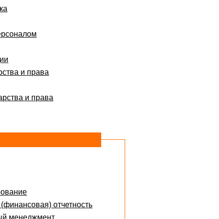
ка
ерсоналом
ции
рства и права
арства и права
рование
 (финансовая) отчетность
ый менеджмент