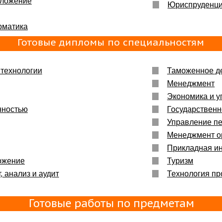
бложение
ьшое :)
Юриспруденц
рматика
енно то,
Готовые дипломы по специальностям
технологии
Таможенное д
Менеджмент
Экономика и у
нностью
Государственн
Управление п
Менеджмент о
Прикладная и
ожение
Туризм
, анализ и аудит
Технология пр
Готовые работы по предметам