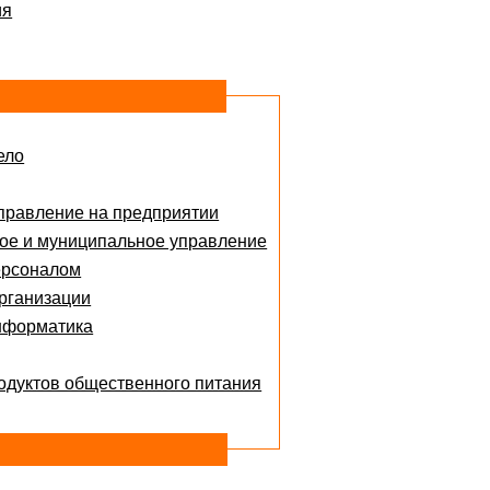
ия
ело
правление на предприятии
ое и муниципальное управление
ерсоналом
рганизации
нформатика
одуктов общественного питания