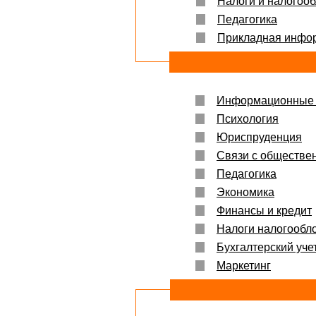
Налоги и налогоо
Защита прошла на отлично. Спасибо бол
Педагогика
Яна
06.10.2017
Прикладная инфо
Большое спасибо Вам и автору!!! Это им
что нужно!!!!!
Спасибо, что ВЫ есть!!!
Информационные 
Психология
Юриспруденция
Связи с обществе
Педагогика
Экономика
Финансы и кредит
Налоги налогообл
Бухгалтерский учет
Маркетинг