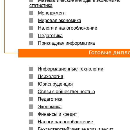
Математические методы в экономике,
Защита прошла на отлично. Спасибо большое :)
статистика
Яна
06.10.2017
Менеджмент
Большое спасибо Вам и автору!!! Это именно то,
Мировая экономика
что нужно!!!!!
Спасибо, что ВЫ есть!!!
Налоги и налогообложение
Педагогика
Прикладная информатика
Готовые дипл
Информационные технологии
Психология
Юриспруденция
Связи с общественностью
Педагогика
Экономика
Финансы и кредит
Налоги налогообложение
Бухгалтерский учет, анализ и аудит