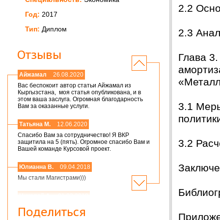
2.2 Осн
Год:
2017
Тип:
Диплом
2.3 Ана
Отзывы
Глава 3
амортиз
Айжамал
26.08.2020
«Металл
Вас беспокоит автор статьи Айжамал из
Кыргызстана, моя статья опубликована, и в
этом ваша заслуга. Огромная благодарность
3.1 Мер
Вам за оказанные услуги.
политик
Татьяна М.
12.06.2020
Спасибо Вам за сотрудничество! Я ВКР
3.2 Рас
защитила на 5 (пять). Огромное спасибо Вам и
Вашей команде Курсовой проект.
Заключе
Юлианна В.
09.04.2018
Мы стали Магистрами)))
Библиог
Николай А.
01.03.2018
Мария,добрый день! Спасибо большое.
Поделиться
Защитился на 4!всего доброго
Приложе