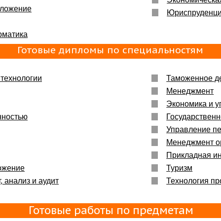
бложение
ьшое :)
Юриспруденц
рматика
енно то,
Готовые дипломы по специальностям
технологии
Таможенное д
Менеджмент
Экономика и у
нностью
Государственн
Управление п
Менеджмент о
Прикладная и
ожение
Туризм
, анализ и аудит
Технология пр
Готовые работы по предметам