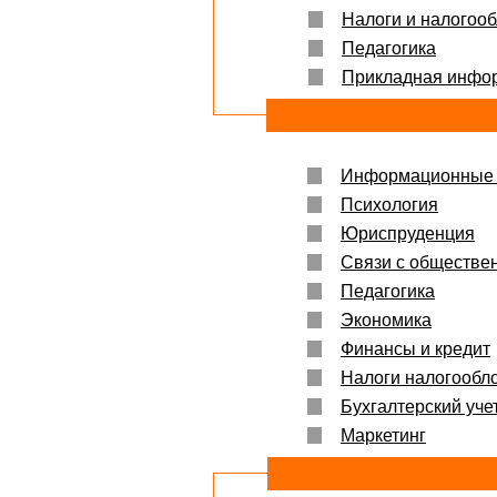
Налоги и налогоо
Защита прошла на отлично. Спасибо бол
Педагогика
Яна
06.10.2017
Прикладная инфо
Большое спасибо Вам и автору!!! Это им
что нужно!!!!!
Спасибо, что ВЫ есть!!!
Информационные 
Психология
Юриспруденция
Связи с обществе
Педагогика
Экономика
Финансы и кредит
Налоги налогообл
Бухгалтерский учет
Маркетинг