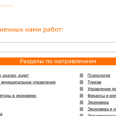
тайному
тельно
лненных нами работ:
с
а Вам
Разделы по направлениям
ми
, анализ, аудит
Психология
и муниципальное управление
Туризм
Управление п
м и
а
етоды в экономике,
Финансы и кре
Экономика
Экономика и у
ка
Экономическа