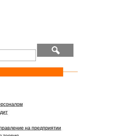
ерсоналом
дит
правление на предприятии
я теория