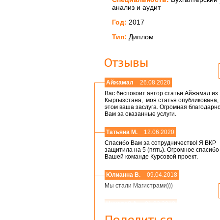
анализ и аудит
Год:
2017
Тип:
Диплом
Отзывы
Айжамал
26.08.2020
Вас беспокоит автор статьи Айжамал из
Кыргызстана, моя статья опубликована, 
этом ваша заслуга. Огромная благодарн
Вам за оказанные услуги.
Татьяна М.
12.06.2020
Спасибо Вам за сотрудничество! Я ВКР
защитила на 5 (пять). Огромное спасибо
Вашей команде Курсовой проект.
Юлианна В.
09.04.2018
Мы стали Магистрами)))
Николай А.
01.03.2018
Мария,добрый день! Спасибо большое.
Поделиться