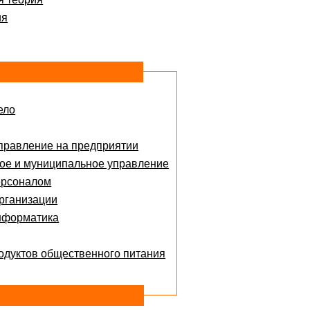
ия
ело
правление на предприятии
ое и муниципальное управление
ерсоналом
рганизации
нформатика
одуктов общественного питания