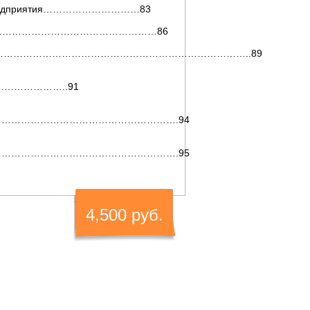
ков предприятия…………………………83
риятий………………………………………………86
……………………………………………………………………..89
………………..91
……………………………………………….94
……………………………………………….95
4,500 руб.