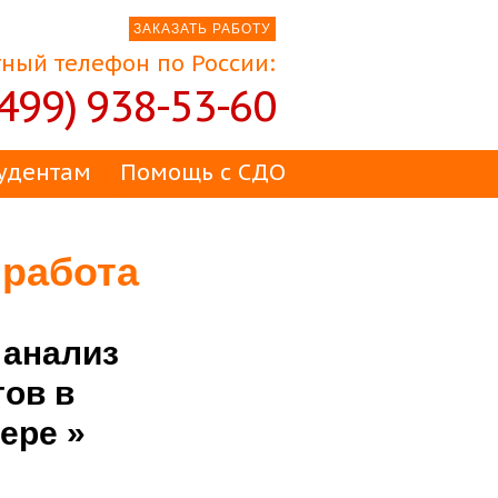
ЗАКАЗАТЬ РАБОТУ
ный телефон по России:
(499) 938-53-60
удентам
Помощь с СДО
 работа
 анализ
ов в
ере »