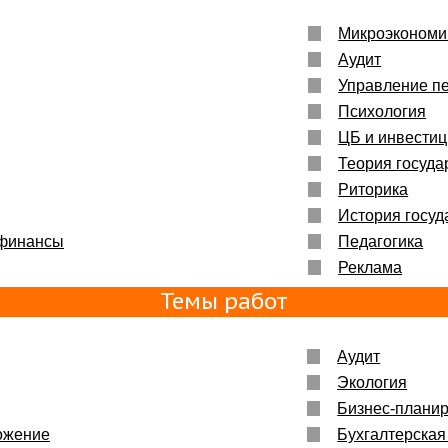
Микроэкономи
Аудит
Управление п
Психология
ЦБ и инвести
Теория госуда
Риторика
История госуд
 финансы
Педагогика
Реклама
Темы работ
Аудит
Экология
Бизнес-плани
ожение
Бухгалтерская