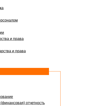
ка
ерсоналом
ции
рства и права
арства и права
рование
 (финансовая) отчетность