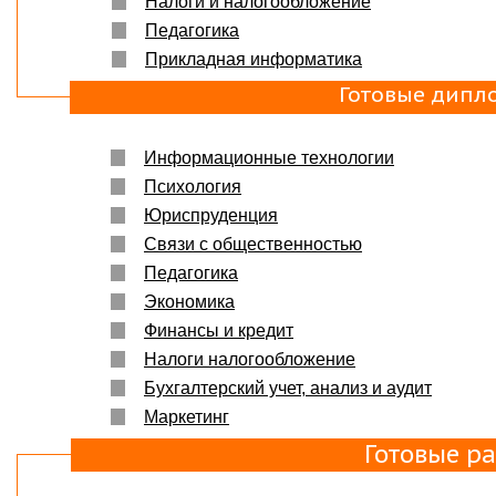
Налоги и налогообложение
Защита прошла на отлично. Спасибо большое :)
Педагогика
Яна
06.10.2017
Прикладная информатика
Большое спасибо Вам и автору!!! Это именно то,
что нужно!!!!!
Готовые дипл
Спасибо, что ВЫ есть!!!
Информационные технологии
Психология
Юриспруденция
Связи с общественностью
Педагогика
Экономика
Финансы и кредит
Налоги налогообложение
Бухгалтерский учет, анализ и аудит
Маркетинг
Готовые р