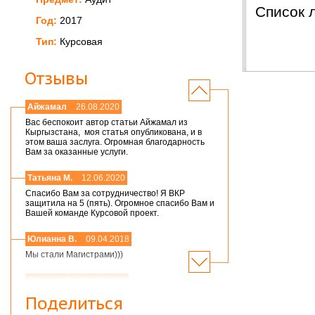
Список 
Год:
2017
Тип:
Курсовая
Отзывы
Айжамал
26.08.2020
Вас беспокоит автор статьи Айжамал из
Кыргызстана, моя статья опубликована, и в
этом ваша заслуга. Огромная благодарность
Вам за оказанные услуги.
Татьяна М.
12.06.2020
Спасибо Вам за сотрудничество! Я ВКР
защитила на 5 (пять). Огромное спасибо Вам и
Вашей команде Курсовой проект.
Юлианна В.
09.04.2018
Мы стали Магистрами)))
Николай А.
01.03.2018
Мария,добрый день! Спасибо большое.
Поделиться
Защитился на 4!всего доброго