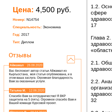
1.2. Ос
Цена:
4,500 руб.
сфере
здра
Номер:
N14754
17
Специальность:
Экономика
Год:
2017
Глава 2
Тип:
Диплом
здравоо
«облас
Отзывы
2.1. Об
Айжамал
26.08.2020
здрав
Вас беспокоит автор статьи Айжамал из
Кыргызстана, моя статья опубликована, и в
этом ваша заслуга. Огромная благодарность
2.2. Ан
Вам за оказанные услуги.
организ
Татьяна М.
12.06.2020
здра
Спасибо Вам за сотрудничество! Я ВКР
32
защитила на 5 (пять). Огромное спасибо Вам и
Вашей команде Курсовой проект.