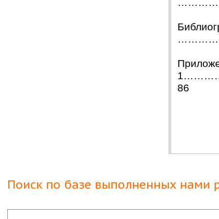
…………
Вашим сотрудникам огромное спасибо за
курсовую работу!!! оценили на \5\!))
Буду еще к Вам обращаться!!
Библио
СПАСИБО!!!
…………
Вера
07.03.18
Защита прошла на отлично. Спасибо большое :)
Прилож
Яна
06.10.2017
1………
Большое спасибо Вам и автору!!! Это именно то,
86
что нужно!!!!!
Спасибо, что ВЫ есть!!!
Поиск по базе выполненных нами р