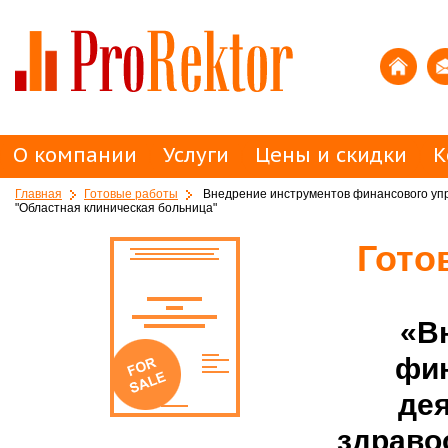
О компании
Услуги
Цены и скидки
К
Главная
Готовые работы
Внедрение инструментов финансового упр
"Областная клиническая больница"
Гото
«В
фин
де
здраво