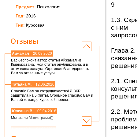
9
Предмет:
Психология
Год:
2016
1.3. Ск
Тип:
Курсовая
с ним
запр
Отзывы
Глава 2
Айжамал
26.08.2020
связанн
Вас беспокоит автор статьи Айжамал из
реше
Кыргызстана, моя статья опубликована, и в
этом ваша заслуга. Огромная благодарность
Вам за оказанные услуги.
2.1. Сп
Татьяна М.
12.06.2020
консуль
Спасибо Вам за сотрудничество! Я ВКР
решен
защитила на 5 (пять). Огромное спасибо Вам и
Вашей команде Курсовой проект.
2.2. Ме
Юлианна В.
09.04.2018
проблем
Мы стали Магистрами)))
реше
Николай А.
01.03.2018
Мария,добрый день! Спасибо большое.