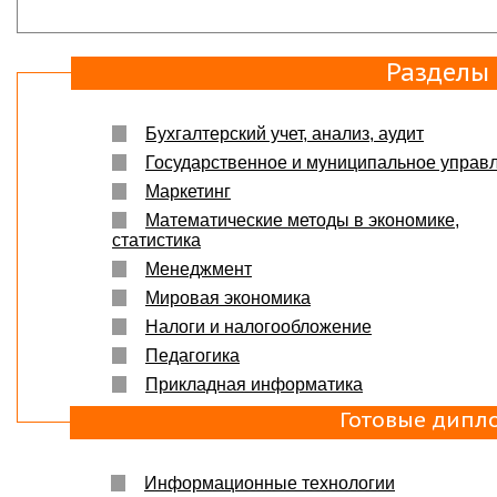
Вера
07.03.18
Защита прошла на отлично. Спасибо большое :)
Разделы
Яна
06.10.2017
Большое спасибо Вам и автору!!! Это именно то,
что нужно!!!!!
Спасибо, что ВЫ есть!!!
Бухгалтерский учет, анализ, аудит
Государственное и муниципальное управ
Маркетинг
Математические методы в экономике,
статистика
Менеджмент
Мировая экономика
Налоги и налогообложение
Педагогика
Прикладная информатика
Готовые дипл
Информационные технологии