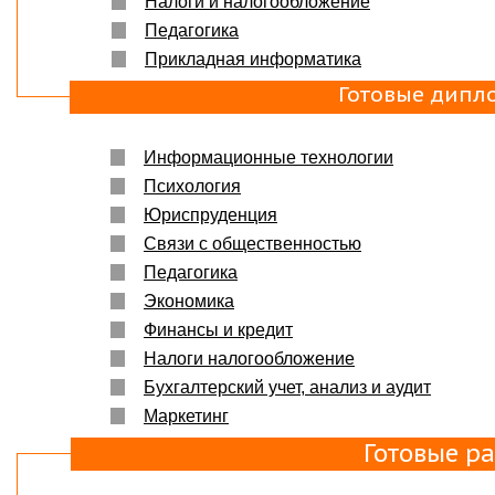
Налоги и налогообложение
Защита прошла на отлично. Спасибо большое :)
Педагогика
Яна
06.10.2017
Прикладная информатика
Большое спасибо Вам и автору!!! Это именно то,
что нужно!!!!!
Готовые дипл
Спасибо, что ВЫ есть!!!
Информационные технологии
Психология
Юриспруденция
Связи с общественностью
Педагогика
Экономика
Финансы и кредит
Налоги налогообложение
Бухгалтерский учет, анализ и аудит
Маркетинг
Готовые р