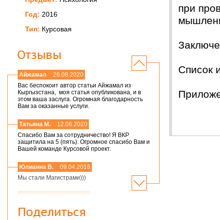
при про
Год:
2016
мышлени
Тип:
Курсовая
Заключе
Отзывы
Список 
Айжамал
26.08.2020
Вас беспокоит автор статьи Айжамал из
Приложе
Кыргызстана, моя статья опубликована, и в
этом ваша заслуга. Огромная благодарность
Вам за оказанные услуги.
Татьяна М.
12.06.2020
Спасибо Вам за сотрудничество! Я ВКР
защитила на 5 (пять). Огромное спасибо Вам и
Вашей команде Курсовой проект.
Юлианна В.
09.04.2018
Мы стали Магистрами)))
Николай А.
01.03.2018
Мария,добрый день! Спасибо большое.
Поделиться
Защитился на 4!всего доброго