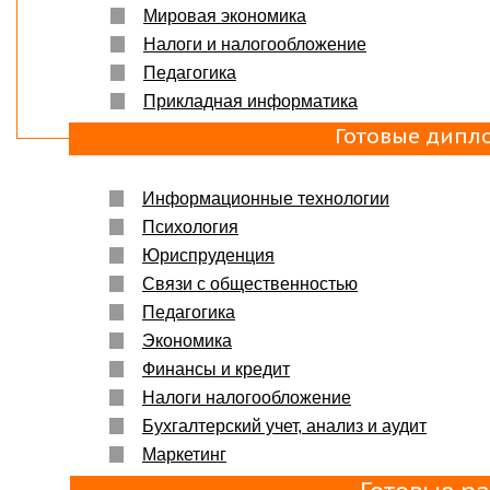
Мировая экономика
Вера
07.03.18
Налоги и налогообложение
Защита прошла на отлично. Спасибо большое :)
Педагогика
Яна
06.10.2017
Прикладная информатика
Большое спасибо Вам и автору!!! Это именно то,
что нужно!!!!!
Готовые дипл
Спасибо, что ВЫ есть!!!
Информационные технологии
Психология
Юриспруденция
Связи с общественностью
Педагогика
Экономика
Финансы и кредит
Налоги налогообложение
Бухгалтерский учет, анализ и аудит
Маркетинг