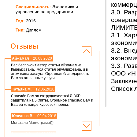
коммерц
Специальность:
Экономика и
3.0. Ра
управление на предприятии
соверше
Год:
2016
ЛИМИТЕ
Тип:
Диплом
3.1. Ха
экономи
Отзывы
3.2. Вн
экономи
Айжамал
26.08.2020
3.3. Ра
Вас беспокоит автор статьи Айжамал из
Кыргызстана, моя статья опубликована, и в
ООО «Н-
этом ваша заслуга. Огромная благодарность
Вам за оказанные услуги.
Заключе
Список 
Татьяна М.
12.06.2020
Спасибо Вам за сотрудничество! Я ВКР
защитила на 5 (пять). Огромное спасибо Вам и
Вашей команде Курсовой проект.
Юлианна В.
09.04.2018
Мы стали Магистрами)))
Николай А.
01.03.2018