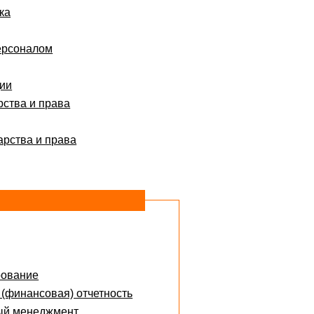
ка
ерсоналом
ции
рства и права
арства и права
рование
 (финансовая) отчетность
ый менеджмент