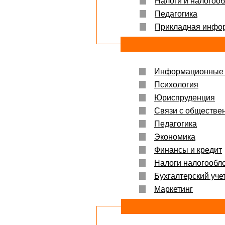
Налоги и налогоо
Защита прошла на отлично. Спасибо бол
Педагогика
Яна
06.10.2017
Прикладная инфо
Большое спасибо Вам и автору!!! Это им
что нужно!!!!!
Спасибо, что ВЫ есть!!!
Информационные 
Психология
Юриспруденция
Связи с обществе
Педагогика
Экономика
Финансы и кредит
Налоги налогообл
Бухгалтерский учет
Маркетинг