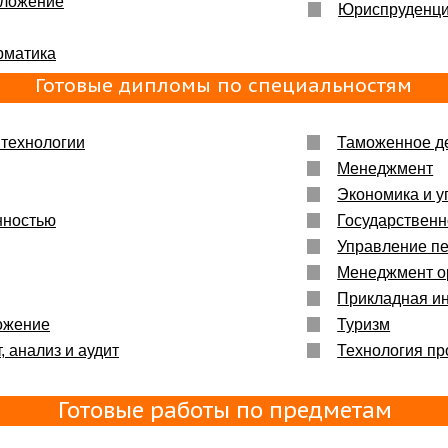
бложение
ьшое :)
Юриспруденц
рматика
енно то,
Готовые дипломы по специальностям
технологии
Таможенное д
Менеджмент
Экономика и у
нностью
Государственн
Управление п
Менеджмент о
Прикладная и
ожение
Туризм
, анализ и аудит
Технология пр
Готовые работы по предметам