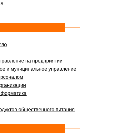
ия
ело
правление на предприятии
ое и муниципальное управление
ерсоналом
рганизации
нформатика
одуктов общественного питания