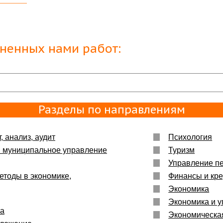
тайному
тельно
лненных нами работ:
с
а Вам
Разделы по направлениям
ми
, анализ, аудит
Психология
и муниципальное управление
Туризм
Управление п
м и
а
етоды в экономике,
Финансы и кре
Экономика
Экономика и у
ка
Экономическа