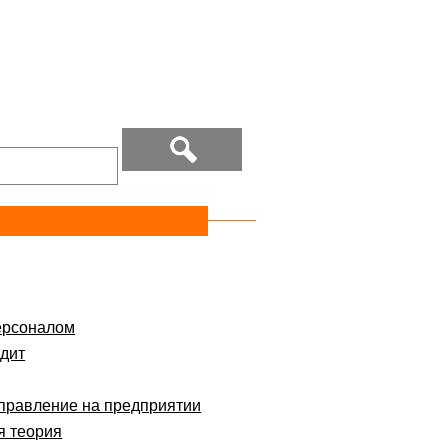
ерсоналом
дит
правление на предприятии
я теория