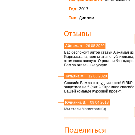
Год:
2017
Тип:
Диплом
Отзывы
Айжамал
26.08.2020
Вас беспокоит автор статьи Айжамал из
Кыргызстана, моя статья опубликована, 
этом ваша заслуга. Огромная благодарн
Вам за оказанные услуги.
Татьяна М.
12.06.2020
Спасибо Вам за сотрудничество! Я ВКР
защитила на 5 (пять). Огромное спасибо
Вашей команде Курсовой проект.
Юлианна В.
09.04.2018
Мы стали Магистрами)))
Николай А.
01.03.2018
Мария,добрый день! Спасибо большое.
Поделиться
Защитился на 4!всего доброго