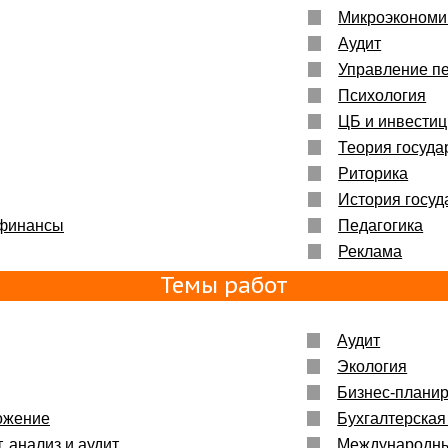
Микроэкономи
Аудит
Управление п
Психология
ЦБ и инвести
Теория госуда
Риторика
История госуд
 финансы
Педагогика
Реклама
Темы работ
Аудит
Экология
Бизнес-плани
ожение
Бухгалтерская
, анализ и аудит
Международн